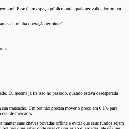
empool. Esse é um espaço público onde qualquer validador ou bot
 antes da minha operação terminar".
rar.
idade. Eu mesma já fiz isso no passado, quando estava desesperada
a sua transação. Um bot não precisa mover o preço em 0,1% para
a real de mercado.
ra manter suas chaves privadas offline e evitar que seus fundos sejam
 bot não quer saber onde suas chaves estão guardadas; ele só quer