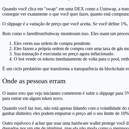
Quando você clica em "swap" em uma DEX como a Uniswap, a transaç
consegue ver exatamente o que você quer fazer, quanto está comprand
O slippage é a variação de preço que você aceita. Se você define 1%,
Bots como o JaredfromSubway monitoram isso. Eles usam um process
Eles veem sua ordem de compra pendente.
Eles fazem a própria ordem de compra com uma taxa de gás mais 
Sua transação é executada no preço agora inflacionado.
O bot vende os tokens imediatamente de volta para o pool, emb
É um ciclo predatório que transforma a transparência da blockchain 
Onde as pessoas erram
O maior erro que vejo iniciantes cometerem é subir o slippage para 5
para entrar em algum token novo.
Quando você faz isso, não está apenas lidando com a volatilidade d
ganhar dinheiro; eles podem empurrar o preço até o seu limite de 10
Outro equívoco é achar que usar uma hardware wallet protege você d
drenados por um site de phishing, mas ela não muda como o mempool d