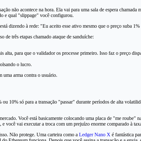
ão não acontece na hora. Ela vai para uma sala de espera chamada m
o e qual "slippage" você configurou.
 está dizendo à rede: "Eu aceito esse ativo mesmo que o preço suba 1%
o de três etapas chamado ataque de sanduíche:
alta, para que o validador os processe primeiro. Isso faz o preço dispa
olsando o lucro.
em uma arma contra o usuário.
% ou 10% só para a transação "passar" durante períodos de alta volatil
o mercado. Você está basicamente colocando uma placa de "me roube" n
%, e você vai executar a troca com um prejuízo enorme comparado à tax
isso. Não protege. Uma carteira como a
Ledger Nano X
é fantástica pa
o Ethereum funciona. Depois que você assina a transação e a envia, o