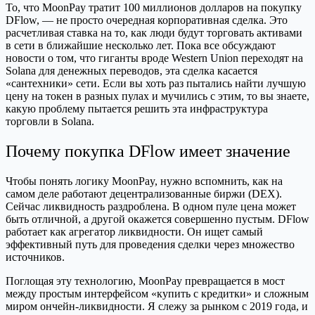
То, что MoonPay тратит 100 миллионов долларов на покупку
DFlow, — не просто очередная корпоративная сделка. Это
расчетливая ставка на то, как люди будут торговать активами
в сети в ближайшие несколько лет. Пока все обсуждают
новости о том, что гиганты вроде Western Union переходят на
Solana для денежных переводов, эта сделка касается
«сантехники» сети. Если вы хоть раз пытались найти лучшую
цену на токен в разных пулах и мучились с этим, то вы знаете,
какую проблему пытается решить эта инфраструктура
торговли в Solana.
Почему покупка DFlow имеет значение
Чтобы понять логику MoonPay, нужно вспомнить, как на
самом деле работают децентрализованные биржи (DEX).
Сейчас ликвидность раздроблена. В одном пуле цена может
быть отличной, а другой окажется совершенно пустым. DFlow
работает как агрегатор ликвидности. Он ищет самый
эффективный путь для проведения сделки через множество
источников.
Поглощая эту технологию, MoonPay превращается в мост
между простым интерфейсом «купить с кредитки» и сложным
миром ончейн-ликвидности. Я слежу за рынком с 2019 года, и