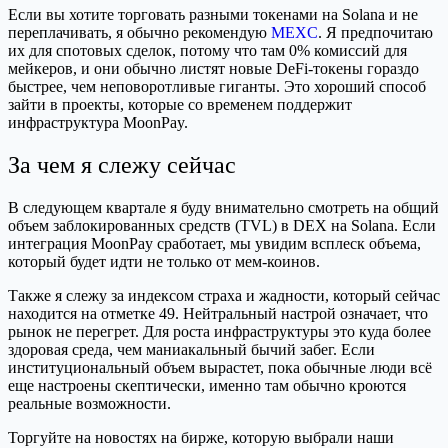
Если вы хотите торговать разными токенами на Solana и не
переплачивать, я обычно рекомендую
MEXC
. Я предпочитаю
их для спотовых сделок, потому что там 0% комиссий для
мейкеров, и они обычно листят новые DeFi-токены гораздо
быстрее, чем неповоротливые гиганты. Это хороший способ
зайти в проекты, которые со временем поддержит
инфраструктура MoonPay.
За чем я слежу сейчас
В следующем квартале я буду внимательно смотреть на общий
объем заблокированных средств (TVL) в DEX на Solana. Если
интеграция MoonPay сработает, мы увидим всплеск объема,
который будет идти не только от мем-коинов.
Также я слежу за индексом страха и жадности, который сейчас
находится на отметке 49. Нейтральный настрой означает, что
рынок не перегрет. Для роста инфраструктуры это куда более
здоровая среда, чем маниакальный бычий забег. Если
институциональный объем вырастет, пока обычные люди всё
еще настроены скептически, именно там обычно кроются
реальные возможности.
Торгуйте на новостях на бирже, которую выбрали наши