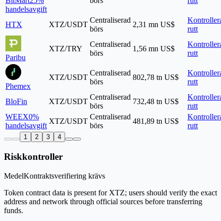
BitMart
25%
börs
rutt
handelsavgift
Centraliserad
Kontroller
HTX
XTZ/USDT
2,31 mn US$
börs
rutt
Centraliserad
Kontroller
XTZ/TRY
1,56 mn US$
börs
rutt
Paribu
Centraliserad
Kontroller
XTZ/USDT
802,78 tn US$
börs
rutt
Phemex
Centraliserad
Kontroller
BloFin
XTZ/USDT
732,48 tn US$
börs
rutt
WEEX
0%
Centraliserad
Kontroller
XTZ/USDT
481,89 tn US$
handelsavgift
börs
rutt
1
2
3
4
Riskkontroller
Medel
Kontraktsverifiering krävs
Token contract data is present for XTZ; users should verify the exact
address and network through official sources before transferring
funds.