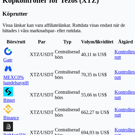
Köpkontroller för Tezos (XTZ)
Köprutter
Vissa länkar kan vara affiliatelänkar. Ruttdata visas endast när de
hittades i våra marknadspar- eller ruttdata.
Börs/rutt
Par
Typ
Volym/likviditet
Åtgärd
Centraliserad
Kontroller
XTZ/USDT
40,11 tn US$
börs
rutt
Gate
Centraliserad
Kontroller
XTZ/USDT
70,35 tn US$
MEXC
0%
börs
rutt
handelsavgift
Centraliserad
Kontroller
XTZ/USDT
55,66 tn US$
börs
rutt
Bitget
Centraliserad
Kontroller
XTZ/USDT
662,27 tn US$
börs
rutt
Binance
Centraliserad
Kontroller
XTZ/USDT
694,93 tn US$