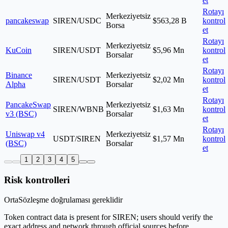
et
Rotayı
Merkeziyetsiz
pancakeswap
SIREN/USDC
$563,28 B
kontrol
Borsa
et
Rotayı
Merkeziyetsiz
KuCoin
SIREN/USDT
$5,96 Mn
kontrol
Borsalar
et
Rotayı
Binance
Merkeziyetsiz
SIREN/USDT
$2,02 Mn
kontrol
Alpha
Borsalar
et
Rotayı
PancakeSwap
Merkeziyetsiz
SIREN/WBNB
$1,63 Mn
kontrol
v3 (BSC)
Borsalar
et
Rotayı
Uniswap v4
Merkeziyetsiz
USDT/SIREN
$1,57 Mn
kontrol
(BSC)
Borsalar
et
1
2
3
4
5
Risk kontrolleri
Orta
Sözleşme doğrulaması gereklidir
Token contract data is present for SIREN; users should verify the
exact address and network through official sources before