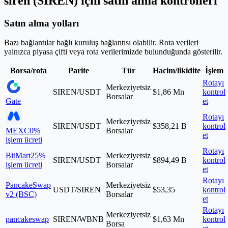
siren (SIREN) için satın alma kontrolleri
Satın alma yolları
Bazı bağlantılar bağlı kuruluş bağlantısı olabilir. Rota verileri
yalnızca piyasa çifti veya rota verilerimizde bulunduğunda gösterilir.
Borsa/rota
Parite
Tür
Hacim/likidite
İşlem
Rotayı
Merkeziyetsiz
SIREN/USDT
$1,86 Mn
kontrol
Borsalar
Gate
et
Rotayı
Merkeziyetsiz
SIREN/USDT
$358,21 B
kontrol
MEXC
0%
Borsalar
et
işlem ücreti
Rotayı
BitMart
25%
Merkeziyetsiz
SIREN/USDT
$894,49 B
kontrol
işlem ücreti
Borsalar
et
Rotayı
PancakeSwap
Merkeziyetsiz
USDT/SIREN
$53,35
kontrol
v2 (BSC)
Borsalar
et
Rotayı
Merkeziyetsiz
pancakeswap
SIREN/WBNB
$1,63 Mn
kontrol
Borsa