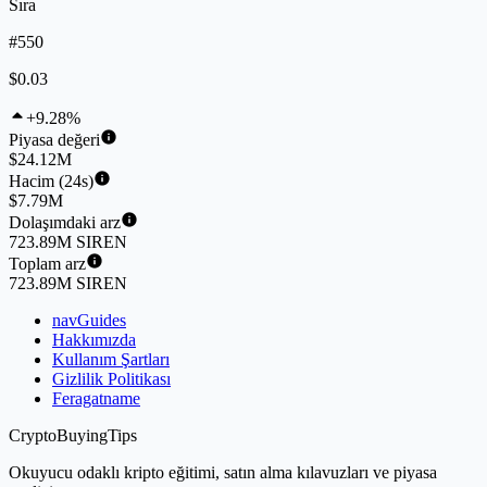
Sıra
#550
$0.03
+9.28%
Piyasa değeri
$24.12M
Hacim (24s)
$7.79M
Dolaşımdaki arz
723.89M SIREN
Toplam arz
723.89M SIREN
navGuides
Hakkımızda
Kullanım Şartları
Gizlilik Politikası
Feragatname
CryptoBuyingTips
Okuyucu odaklı kripto eğitimi, satın alma kılavuzları ve piyasa