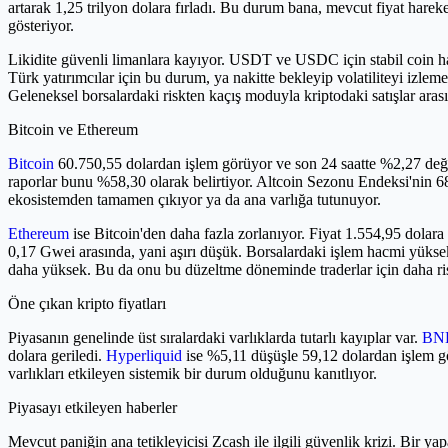
artarak 1,25 trilyon dolara fırladı. Bu durum bana, mevcut fiyat harek
gösteriyor.
Likidite güvenli limanlara kayıyor. USDT ve USDC için stabil coin ha
Türk yatırımcılar için bu durum, ya nakitte bekleyip volatiliteyi i
Geleneksel borsalardaki riskten kaçış moduyla kriptodaki satışlar aras
Bitcoin ve Ethereum
Bitcoin
60.750,55 dolardan işlem görüyor ve son 24 saatte %2,27 değe
raporlar bunu %58,30 olarak belirtiyor. Altcoin Sezonu Endeksi'nin 68
ekosistemden tamamen çıkıyor ya da ana varlığa tutunuyor.
Ethereum
ise Bitcoin'den daha fazla zorlanıyor. Fiyat 1.554,95 dolara
0,17 Gwei arasında, yani aşırı düşük. Borsalardaki işlem hacmi yüksek
daha yüksek. Bu da onu bu düzeltme döneminde traderlar için daha riskl
Öne çıkan kripto fiyatları
Piyasanın genelinde üst sıralardaki varlıklarda tutarlı kayıplar var.
BN
dolara geriledi.
Hyperliquid
ise %5,11 düşüşle 59,12 dolardan işlem g
varlıkları etkileyen sistemik bir durum olduğunu kanıtlıyor.
Piyasayı etkileyen haberler
Mevcut paniğin ana tetikleyicisi Zcash ile ilgili güvenlik krizi. Bir 