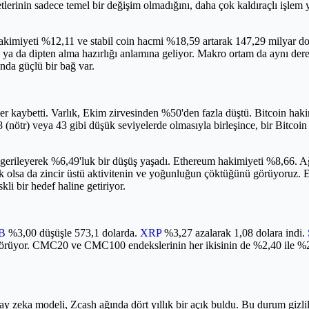
etlerinin sadece temel bir değişim olmadığını, daha çok kaldıraçlı işle
kimiyeti %12,11 ve stabil coin hacmi %18,59 artarak 147,29 milyar dola
zleme ya da dipten alma hazırlığı anlamına geliyor. Makro ortam da ay
ında güçlü bir bağ var.
r kaybetti. Varlık, Ekim zirvesinden %50'den fazla düştü. Bitcoin hak
 (nötr) veya 43 gibi düşük seviyelerde olmasıyla birleşince, bir Bitco
 gerileyerek %6,49'luk bir düşüş yaşadı. Ethereum hakimiyeti %8,66. Ağ 
 olsa da zincir üstü aktivitenin ve yoğunluğun çöktüğünü görüyoruz. Et
i bir hedef haline getiriyor.
B
%3,00 düşüşle 573,1 dolarda.
XRP
%3,27 azalarak 1,08 dolara indi.
örüyor. CMC20 ve CMC100 endekslerinin her ikisinin de %2,40 ile %2,99
yapay zeka modeli, Zcash ağında dört yıllık bir açık buldu. Bu durum gizl