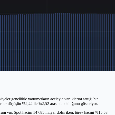
r genellikle yatırımcıların aceleyle varlıklarını sattığı bir
veriler düşüşün %2,42 ile %2,52 arasında olduğunu gösteriyor.
çurum var. Spot hacim 147,85 milyar dolar iken, türev hacmi %15,58