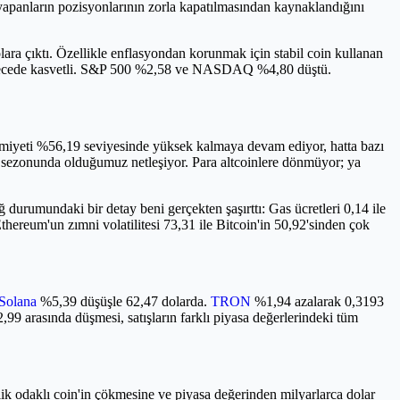
m yapanların pozisyonlarının zorla kapatılmasından kaynaklandığını
ra çıktı. Özellikle enflasyondan korunmak için stabil coin kullanan
nı derecede kasvetli. S&P 500 %2,58 ve NASDAQ %4,80 düştü.
imiyeti %56,19 seviyesinde yüksek kalmaya devam ediyor, hatta bazı
in sezonunda olduğumuz netleşiyor. Para altcoinlere dönmüyor; ya
durumundaki bir detay beni gerçekten şaşırttı: Gas ücretleri 0,14 ile
hereum'un zımni volatilitesi 73,31 ile Bitcoin'in 50,92'sinden çok
Solana
%5,39 düşüşle 62,47 dolarda.
TRON
%1,94 azalarak 0,3193
 arasında düşmesi, satışların farklı piyasa değerlerindeki tüm
ilik odaklı coin'in çökmesine ve piyasa değerinden milyarlarca dolar