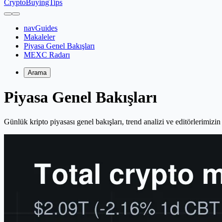
CryptoBuyingTips
navGuides
Makaleler
Piyasa Genel Bakışları
MEXC Radarı
Arama
Piyasa Genel Bakışları
Günlük kripto piyasası genel bakışları, trend analizi ve editörlerimizi