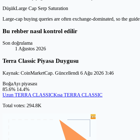
Düşük
Large Cap Serp Saturation
Large-cap buying queries are often exchange-dominated, so the guide 
Bu rehber nasıl kontrol edilir
Son doğrulama
1 Ağustos 2026
Terra Classic Piyasa Duygusu
Kaynak: CoinMarketCap. Güncellendi 6 Ağu 2026 3:46
Boğa
Ayı piyasası
85.6%
14.4%
Uzun TERRA CLASSIC
Kısa TERRA CLASSIC
Total votes: 294.8K