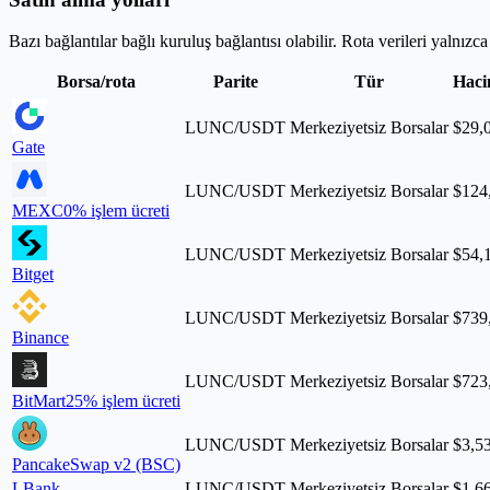
Bazı bağlantılar bağlı kuruluş bağlantısı olabilir. Rota verileri yalnızc
Borsa/rota
Parite
Tür
Hacim
LUNC/USDT
Merkeziyetsiz Borsalar
$29,
Gate
LUNC/USDT
Merkeziyetsiz Borsalar
$124
MEXC
0% işlem ücreti
LUNC/USDT
Merkeziyetsiz Borsalar
$54,
Bitget
LUNC/USDT
Merkeziyetsiz Borsalar
$739
Binance
LUNC/USDT
Merkeziyetsiz Borsalar
$723
BitMart
25% işlem ücreti
LUNC/USDT
Merkeziyetsiz Borsalar
$3,5
PancakeSwap v2 (BSC)
LBank
LUNC/USDT
Merkeziyetsiz Borsalar
$1,6