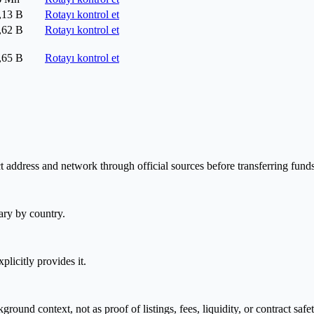
,13 B
Rotayı kontrol et
,62 B
Rotayı kontrol et
,65 B
Rotayı kontrol et
t address and network through official sources before transferring funds
ary by country.
plicitly provides it.
nd context, not as proof of listings, fees, liquidity, or contract safet