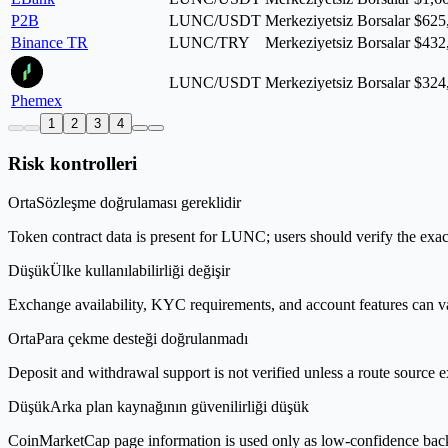
P2B
LUNC/USDT
Merkeziyetsiz Borsalar
$625
Binance TR
LUNC/TRY
Merkeziyetsiz Borsalar
$432
LUNC/USDT
Merkeziyetsiz Borsalar
$324
Phemex
1
2
3
4
Risk kontrolleri
Orta
Sözleşme doğrulaması gereklidir
Token contract data is present for LUNC; users should verify the exac
Düşük
Ülke kullanılabilirliği değişir
Exchange availability, KYC requirements, and account features can v
Orta
Para çekme desteği doğrulanmadı
Deposit and withdrawal support is not verified unless a route source ex
Düşük
Arka plan kaynağının güvenilirliği düşük
CoinMarketCap page information is used only as low-confidence backgrou