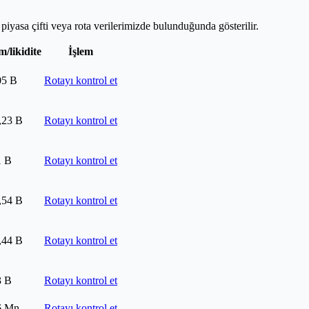
a piyasa çifti veya rota verilerimizde bulunduğunda gösterilir.
/likidite
İşlem
05 B
Rotayı kontrol et
,23 B
Rotayı kontrol et
1 B
Rotayı kontrol et
,54 B
Rotayı kontrol et
,44 B
Rotayı kontrol et
3 B
Rotayı kontrol et
6 Mn
Rotayı kontrol et