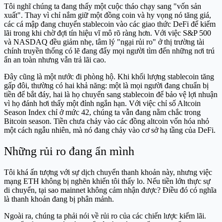
Tôi nghĩ chúng ta đang thấy một cuộc tháo chạy sang "vốn sản
xuất". Thay vì chỉ nắm giữ một đồng coin và hy vọng nó tăng giá,
các cá mập đang chuyển stablecoin vào các giao thức DeFi để kiếm
lãi trong khi chờ đợi tín hiệu vĩ mô rõ ràng hơn. Với việc S&P 500
và NASDAQ đều giảm nhẹ, tâm lý "ngại rủi ro" ở thị trường tài
chính truyền thống có lẽ đang đẩy mọi người tìm đến những nơi trú
ẩn an toàn nhưng vẫn trả lãi cao.
Đây cũng là một nước đi phòng hộ. Khi khối lượng stablecoin tăng
gấp đôi, thường có hai khả năng: một là mọi người đang chuẩn bị
tiền để bắt đáy, hai là họ chuyển sang stablecoin để bảo vệ lợi nhuận
vì họ đánh hơi thấy một đỉnh ngắn hạn. Với việc chỉ số Altcoin
Season Index chỉ ở mức 42, chúng ta vẫn đang nằm chắc trong
Bitcoin season. Tiền chưa chảy vào các đồng altcoin vốn hóa nhỏ
một cách ngẫu nhiên, mà nó đang chảy vào cơ sở hạ tầng của DeFi.
Những rủi ro đang ẩn mình
Tôi khá ấn tượng với sự dịch chuyển thanh khoản này, nhưng việc
mạng ETH không bị nghẽn khiến tôi thấy lo. Nếu tiền lớn thực sự
di chuyển, tại sao mainnet không cảm nhận được? Điều đó có nghĩa
là thanh khoản đang bị phân mảnh.
Ngoài ra, chúng ta phải nói về rủi ro của các chiến lược kiếm lãi.