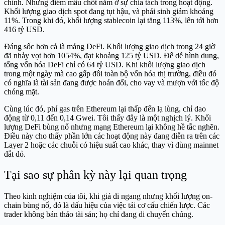
chỉnh. Nhưng điểm mấu chốt nằm ở sự chia tách trong hoạt động.
Khối lượng giao dịch spot đang tụt hậu, và phái sinh giảm khoảng
11%. Trong khi đó, khối lượng stablecoin lại tăng 113%, lên tới hơn
416 tỷ USD.
Đáng sốc hơn cả là mảng DeFi. Khối lượng giao dịch trong 24 giờ
đã nhảy vọt hơn 1054%, đạt khoảng 125 tỷ USD. Để dễ hình dung,
tổng vốn hóa DeFi chỉ có 64 tỷ USD. Khi khối lượng giao dịch
trong một ngày mà cao gấp đôi toàn bộ vốn hóa thị trường, điều đó
có nghĩa là tài sản đang được hoán đổi, cho vay và mượn với tốc độ
chóng mặt.
Cùng lúc đó, phí gas trên Ethereum lại thấp đến lạ lùng, chỉ dao
động từ 0,11 đến 0,14 Gwei. Tôi thấy đây là một nghịch lý. Khối
lượng DeFi bùng nổ nhưng mạng Ethereum lại không hề tắc nghẽn.
Điều này cho thấy phần lớn các hoạt động này đang diễn ra trên các
Layer 2 hoặc các chuỗi có hiệu suất cao khác, thay vì dùng mainnet
đắt đỏ.
Tại sao sự phân kỳ này lại quan trọng
Theo kinh nghiệm của tôi, khi giá đi ngang nhưng khối lượng on-
chain bùng nổ, đó là dấu hiệu của việc tái cơ cấu chiến lược. Các
trader không bán tháo tài sản; họ chỉ đang di chuyển chúng.