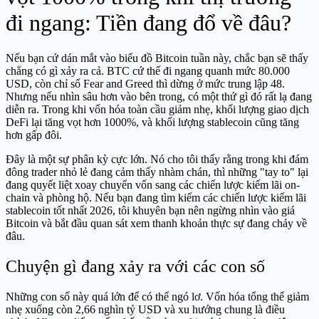
đi ngang: Tiền đang đổ về đâu?
Nếu bạn cứ dán mắt vào biểu đồ Bitcoin tuần này, chắc bạn sẽ thấy
chẳng có gì xảy ra cả. BTC cứ thế đi ngang quanh mức 80.000
USD, còn chỉ số Fear and Greed thì dừng ở mức trung lập 48.
Nhưng nếu nhìn sâu hơn vào bên trong, có một thứ gì đó rất lạ đang
diễn ra. Trong khi vốn hóa toàn cầu giảm nhẹ, khối lượng giao dịch
DeFi lại tăng vọt hơn 1000%, và khối lượng stablecoin cũng tăng
hơn gấp đôi.
Đây là một sự phân kỳ cực lớn. Nó cho tôi thấy rằng trong khi đám
đông trader nhỏ lẻ đang cảm thấy nhàm chán, thì những "tay to" lại
đang quyết liệt xoay chuyển vốn sang các chiến lược kiếm lãi on-
chain và phòng hộ. Nếu bạn đang tìm kiếm các chiến lược kiếm lãi
stablecoin tốt nhất 2026, tôi khuyên bạn nên ngừng nhìn vào giá
Bitcoin và bắt đầu quan sát xem thanh khoản thực sự đang chảy về
đâu.
Chuyện gì đang xảy ra với các con số
Những con số này quá lớn để có thể ngó lơ. Vốn hóa tổng thể giảm
nhẹ xuống còn 2,66 nghìn tỷ USD và xu hướng chung là điều