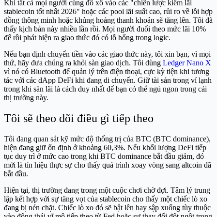
Khi tất cả mọi người cùng đổ xô vào các "chiến lược kiếm lãi
stablecoin tốt nhất 2026" hoặc các pool lãi suất cao, rủi ro về lỗi hợp
đồng thông minh hoặc khủng hoảng thanh khoản sẽ tăng lên. Tôi đã
thấy kịch bản này nhiều lần rồi. Mọi người đuổi theo mức lãi 10%
để rồi phát hiện ra giao thức đó có lỗ hổng trong logic.
Nếu bạn định chuyển tiền vào các giao thức này, tôi xin bạn, vì mọi
thứ, hãy đưa chúng ra khỏi sàn giao dịch. Tôi dùng
Ledger Nano X
vì nó có Bluetooth để quản lý trên điện thoại, cực kỳ tiện khi tương
tác với các dApp DeFi khi đang di chuyển. Giữ tài sản trong ví lạnh
trong khi săn lãi là cách duy nhất để bạn có thể ngủ ngon trong cái
thị trường này.
Tôi sẽ theo dõi điều gì tiếp theo
Tôi đang quan sát kỹ mức độ thống trị của BTC (BTC dominance),
hiện đang giữ ổn định ở khoảng 60,3%. Nếu khối lượng DeFi tiếp
tục duy trì ở mức cao trong khi BTC dominance bắt đầu giảm, đó
mới là tín hiệu thực sự cho thấy quá trình xoay vòng sang altcoin đã
bắt đầu.
Hiện tại, thị trường đang trong một cuộc chơi chờ đợi. Tâm lý trung
lập kết hợp với sự tăng vọt của stablecoin cho thấy một chiếc lò xo
đang bị nén chặt. Chiếc lò xo đó sẽ bật lên hay sập xuống tùy thuộc
vào động thái vĩ mô tiếp theo từ Fed hoặc sự thay đổi đột ngột trong