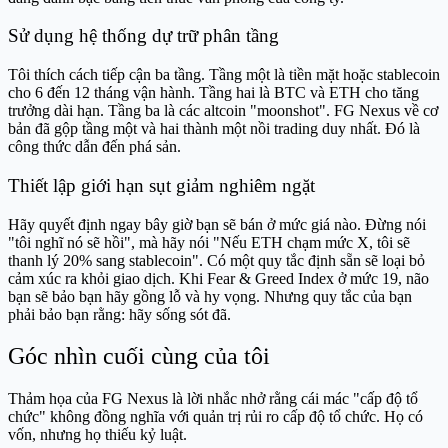
Sử dụng hệ thống dự trữ phân tầng
Tôi thích cách tiếp cận ba tầng. Tầng một là tiền mặt hoặc stablecoin
cho 6 đến 12 tháng vận hành. Tầng hai là BTC và ETH cho tăng
trưởng dài hạn. Tầng ba là các altcoin "moonshot". FG Nexus về cơ
bản đã gộp tầng một và hai thành một nồi trading duy nhất. Đó là
công thức dẫn đến phá sản.
Thiết lập giới hạn sụt giảm nghiêm ngặt
Hãy quyết định ngay bây giờ bạn sẽ bán ở mức giá nào. Đừng nói
"tôi nghĩ nó sẽ hồi", mà hãy nói "Nếu ETH chạm mức X, tôi sẽ
thanh lý 20% sang stablecoin". Có một quy tắc định sẵn sẽ loại bỏ
cảm xúc ra khỏi giao dịch. Khi Fear & Greed Index ở mức 19, não
bạn sẽ bảo bạn hãy gồng lỗ và hy vọng. Nhưng quy tắc của bạn
phải bảo bạn rằng: hãy sống sót đã.
Góc nhìn cuối cùng của tôi
Thảm họa của FG Nexus là lời nhắc nhở rằng cái mác "cấp độ tổ
chức" không đồng nghĩa với quản trị rủi ro cấp độ tổ chức. Họ có
vốn, nhưng họ thiếu kỷ luật.