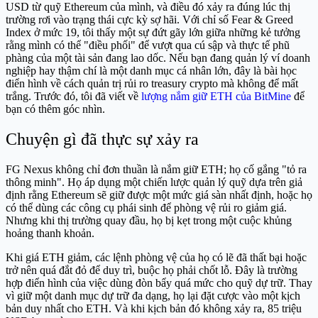
USD từ quỹ Ethereum của mình, và điều đó xảy ra đúng lúc thị
trường rơi vào trạng thái cực kỳ sợ hãi. Với chỉ số Fear & Greed
Index ở mức 19, tôi thấy một sự đứt gãy lớn giữa những kẻ tưởng
rằng mình có thể "điều phối" để vượt qua cú sập và thực tế phũ
phàng của một tài sản đang lao dốc. Nếu bạn đang quản lý ví doanh
nghiệp hay thậm chí là một danh mục cá nhân lớn, đây là bài học
điển hình về cách quản trị rủi ro treasury crypto mà không để mất
trắng. Trước đó, tôi đã viết về
lượng nắm giữ ETH của BitMine
để
bạn có thêm góc nhìn.
Chuyện gì đã thực sự xảy ra
FG Nexus không chỉ đơn thuần là nắm giữ ETH; họ cố gắng "tỏ ra
thông minh". Họ áp dụng một chiến lược quản lý quỹ dựa trên giả
định rằng Ethereum sẽ giữ được một mức giá sàn nhất định, hoặc họ
có thể dùng các công cụ phái sinh để phòng vệ rủi ro giảm giá.
Nhưng khi thị trường quay đầu, họ bị kẹt trong một cuộc khủng
hoảng thanh khoản.
Khi giá ETH giảm, các lệnh phòng vệ của họ có lẽ đã thất bại hoặc
trở nên quá đắt đỏ để duy trì, buộc họ phải chốt lỗ. Đây là trường
hợp điển hình của việc dùng đòn bẩy quá mức cho quỹ dự trữ. Thay
vì giữ một danh mục dự trữ đa dạng, họ lại đặt cược vào một kịch
bản duy nhất cho ETH. Và khi kịch bản đó không xảy ra, 85 triệu