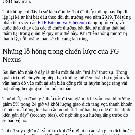
USD bay màu.
Tôi không coi đây là sự kiện đơn lẻ. Tôi đã thấy mô típ này lặp đi
lặp lại kể từ khi bắt đầu theo dõi thị trường vào năm 2019. Tôi từng
phân tích việc các
ETF Bitcoin và Ethereum
đang bị rút vốn, và
cuộc tháo chạy của các tổ chức thường bắt đầu từ những thất bại
thảm hại trong quản lý quỹ như thế này. Khi "tiền thông minh" bị
thanh lý, nỗi hoảng loạn sẽ chỉ càng lan rộng.
Những lỗ hổng trong chiến lược của FG
Nexus
Sai lầm lớn nhất ở đây là thiếu một tài sản "trú ẩn" thực sự. Trong
quản trị quỹ chuyên nghiệp, bạn không thể đem toàn bộ nguồn vốn
vận hành đổ vào một tài sản biến động rồi tự huyễn hoặc rằng vài
hợp đồng hedging sẽ làm nó an toàn.
Thứ nhất, họ đánh giá thấp tốc độ sụt giảm. Khi vốn hóa thị trường
giảm 5% trong 24 giờ và khối lượng giao dịch tăng vọt, thanh khoản
sẽ biến mất đúng lúc bạn cần nó nhất. Thứ hai, họ có lẽ đã bị "định
kiến gần đây" (recency bias), cứ ngỡ rằng xu hướng tăng trước đó
sẽ bảo vệ họ.
Tôi cứ suy nghĩ mãi về rủi ro khi để quỹ trên các sàn giao dịch hoặc