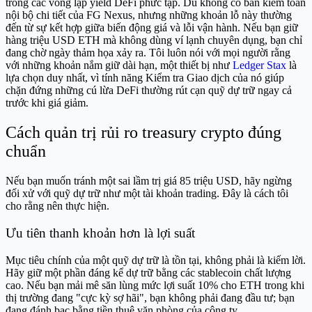
trong các vòng lặp yield DeFi phức tạp. Dù không có bản kiểm toán
nội bộ chi tiết của FG Nexus, nhưng những khoản lỗ này thường
đến từ sự kết hợp giữa biến động giá và lỗi vận hành. Nếu bạn giữ
hàng triệu USD ETH mà không dùng ví lạnh chuyên dụng, bạn chỉ
đang chờ ngày thảm họa xảy ra. Tôi luôn nói với mọi người rằng
với những khoản nắm giữ dài hạn, một thiết bị như
Ledger Stax
là
lựa chọn duy nhất, vì tính năng Kiểm tra Giao dịch của nó giúp
chặn đứng những cú lừa DeFi thường rút cạn quỹ dự trữ ngay cả
trước khi giá giảm.
Cách quản trị rủi ro treasury crypto đúng
chuẩn
Nếu bạn muốn tránh một sai lầm trị giá 85 triệu USD, hãy ngừng
đối xử với quỹ dự trữ như một tài khoản trading. Đây là cách tôi
cho rằng nên thực hiện.
Ưu tiên thanh khoản hơn là lợi suất
Mục tiêu chính của một quỹ dự trữ là tồn tại, không phải là kiếm lời.
Hãy giữ một phần đáng kể dự trữ bằng các stablecoin chất lượng
cao. Nếu bạn mải mê săn lùng mức lợi suất 10% cho ETH trong khi
thị trường đang "cực kỳ sợ hãi", bạn không phải đang đầu tư; bạn
đang đánh bạc bằng tiền thuê văn phòng của công ty.