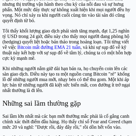
nhưng thị trường vận hành theo chu kỳ của nỗi đau và sự hưng
phấn. Một mức đáy thực sự không xuất hiện khi mọi người đều hy
vọng. Nó chỉ xảy ra khi người cuối cùng tin vào tài sản đó cũng
quyết định từ bỏ.
Tôi thấy khối lượng giao dịch phái sinh tăng mạnh, đạt 1,25 nghìn
tỷ USD trong 24 giờ, điều này cho thấy mọi người đang phòng hộ
(hedging) quyết liệt hoặc bán tháo trong hoảng loạn. Tôi từng viết
về việc
Bitcoin mất đường EMA 21 tuần
, và khi sự sụp đổ về kỹ
thuật này kết hợp với sự sụp đổ về tâm lý, chúng ta có một hỗn hợp
cực kỳ mạnh mẽ.
Khi những người nắm giữ dài hạn bán ra, họ chuyển coin lên các
sàn giao dịch. Điều này tạo ra một nguồn cung Bitcoin "rẻ" khổng
lồ để những người mua mới, nhạy bén có thể thu gom. Một khi áp
lực bán từ những người đã kiệt sức biến mất, con đường ít trở ngại
nhất thường là đi lên.
Những sai lầm thường gặp
Sai lầm lớn nhất mà các bạn mới thường mắc phải là cố gắng canh
chính xác thời điểm đầu hàng. Họ thấy chỉ số Fear and Greed chạm
mức 20 và nghĩ: "Được rồi, đáy đây rồi," rồi dồn hết vốn vào.