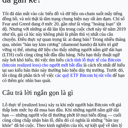
Tôi đã dán mắt vào các biểu đồ và dữ liệu on-chain suốt mấy tiếng
đồng hồ, và nói thật là tâm trạng chung hiện nay rất ảm đạm. Chỉ số
Fear and Greed đang ở mức 20, gần như là vùng "hoảng loạn" tột
độ. Nhưng với những ai đã lăn lộn trong cuộc chơi này từ năm 2019
như tôi, giá cả lúc này không phải là phần thú vị nhất của câu
chuyện. Điều thực sự quan trọng là: ai đang bán? Trong nhiều tháng
qua, nhóm "bàn tay kim cương" (diamond hands) đã kiên trì giữ
vững vị thế, nhưng dữ liệu cho thấy những người nắm giữ dài hạn
(LTH) cuối cùng cũng bắt đầu đầu hàng. Nếu bạn thấy thuật ngữ
này hơi khó hiểu, thì việc tìm hiểu
cách tính lỗ thực tế của Bitcoin
(bitcoin realized loss) cho người mới bắt đầu
là cách tốt nhất để hiểu
tại sao kiểu bán tháo này thường báo hiệu đáy thị trường. Trước đó,
tôi cũng đã phân tích về việc
các quỹ ETF Bitcoin bị rút vốn
để bạn
có thêm góc nhìn bao quát.
Câu trả lời ngắn gọn là gì
Lỗ thực tế (realized loss) xảy ra khi một người bán Bitcoin với giá
thấp hơn mức họ đã mua ban đầu. Khi những người nắm giữ dài
hạn — những người vốn dĩ thường phớt lờ mọi biến động — cuối
cùng cũng chấp nhận bán lỗ, điều đó có nghĩa là những "bàn tay
khỏe" đã bỏ cuộc. Theo kinh nghiệm của tôi, sự kiệt quệ về tâm lý