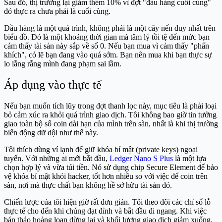
Sau đó, thị trường lại giảm thêm 10% vì đợt "đầu hàng cuối cùng"
đó thực ra chưa phải là cuối cùng.
Đầu hàng là một quá trình, không phải là một cây nến duy nhất trên
biểu đồ. Đó là một khoảng thời gian mà tâm lý tồi tệ đến mức bạn
cảm thấy tài sản này sắp về số 0. Nếu bạn mua vì cảm thấy "phấn
khích", có lẽ bạn đang vào quá sớm. Bạn nên mua khi bạn thực sự
lo lắng rằng mình đang phạm sai lầm.
Áp dụng vào thực tế
Nếu bạn muốn tích lũy trong đợt thanh lọc này, mục tiêu là phải loại
bỏ cảm xúc ra khỏi quá trình giao dịch. Tôi không bao giờ tin tưởng
giao toàn bộ số coin dài hạn của mình trên sàn, nhất là khi thị trường
biến động dữ dội như thế này.
Tôi thích dùng ví lạnh để giữ khóa bí mật (private keys) ngoại
tuyến. Với những ai mới bắt đầu,
Ledger Nano S Plus
là một lựa
chọn hợp lý và vừa túi tiền. Nó sử dụng chip Secure Element để bảo
vệ khóa bí mật khỏi hacker, tốt hơn nhiều so với việc để coin trên
sàn, nơi mà thực chất bạn không hề sở hữu tài sản đó.
Chiến lược của tôi hiện giờ rất đơn giản. Tôi theo dõi các chỉ số lỗ
thực tế cho đến khi chúng đạt đỉnh và bắt đầu đi ngang. Khi việc
bán tháo hoảng loạn dừng lại và khối lượng giao dịch giảm xuống,