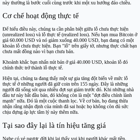
này thường là bước cuối cùng trước khi một xu hướng đảo chiều.
Cơ chế hoạt động thực tế
Để hiểu điều này, chúng ta cần phân biệt giữa lỗ chưa thực hiện
(unrealized loss) và lỗ thực tế (realized loss). Nếu bạn mua Bitcoin ở
giá 60.000 USD và nó giảm xuống 40.000 USD, bạn đang có một
khoản lỗ chưa thực hiện. Bạn "lỗ" trên giấy tờ, nhưng thực chất bạn
chưa mất đồng nào vì bạn chưa bán.
Khoảnh khắc bạn nhấn nút bán ở giá 40.000 USD, khoản lỗ đó
chính thức trở thành lỗ thực tế.
Hiện tại, chúng ta đang thấy một sự gia tăng đột biến về mức lỗ
thực tế ở những người đã giữ coin trên 155 ngày. Đây là những
người đã sống sót qua nhiều đợt sụt giảm trước đó. Khi những nhà
đầu tư này bắt đầu bán, đó không còn là một "đợt điều chỉnh lành
mạnh" nữa. Đó là một cuộc thanh lọc. Về cơ bản, họ đang thừa
nhận rằng nhận định của mình đã sai hoặc họ không còn đủ sức
chịu đựng áp lực tâm lý này thêm nữa.
Tại sao đây lại là tín hiệu tăng giá
Nghe có vẻ ngược đời khi lại thấy vui khi người khác mất tiền,