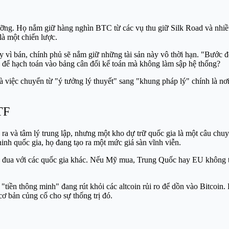
g. Họ nắm giữ hàng nghìn BTC từ các vụ thu giữ Silk Road và nhiều v
là một chiến lược.
 vì bán, chính phủ sẽ nắm giữ những tài sản này vô thời hạn. "Bước đ
 để hạch toán vào bảng cân đối kế toán mà không làm sập hệ thống?
và việc chuyển từ "ý tưởng lý thuyết" sang "khung pháp lý" chính là nơi
TF
án ra và tâm lý trung lập, nhưng một kho dự trữ quốc gia là một câu ch
ninh quốc gia, họ đang tạo ra một mức giá sàn vĩnh viễn.
uộc đua với các quốc gia khác. Nếu Mỹ mua, Trung Quốc hay EU không 
iền thông minh" đang rút khỏi các altcoin rủi ro để dồn vào Bitcoin.
cơ bản củng cố cho sự thống trị đó.