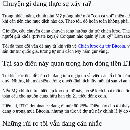
Chuyện gì đang thực sự xảy ra?
Trong nhiều năm, chính phủ Mỹ giống như một "con cá voi" miễn cưỡn
khi cần tiền cho mục đích nào đó. Theo tôi, đó hoàn toàn không phải 
Giờ đây, câu chuyện đang chuyển sang hướng dự trữ chiến lược. Thay
người giữ khóa (private keys)? Cơ quan nào quản lý lưu ký? Làm sao
Tôi đã theo dõi vấn đề này từ khi viết về
Chiến lược dự trữ Bitcoin
, 
sản dự trữ quốc gia, tương tự như cách Mỹ nắm giữ vàng.
Tại sao điều này quan trọng hơn dòng tiền E
Tôi biết các tiêu đề báo chí đang tràn ngập tin về việc các tổ chức b
quý. Nhưng khi một siêu cường quyết định tích lũy một tài sản vì an 
Nếu Mỹ chính thức thiết lập kho dự trữ này, nó sẽ kích hoạt một c
toàn cầu cho nguồn cung hữu hạn chỉ 21 triệu đồng coin.
Hiện tại, BTC dominance đang ở mức 60,25%. Điều này cho tôi thấy "t
đang ở trong mùa Bitcoin, nhưng tin tức về dự trữ này chính là lý do 
Những rủi ro tôi vẫn đang cân nhắc