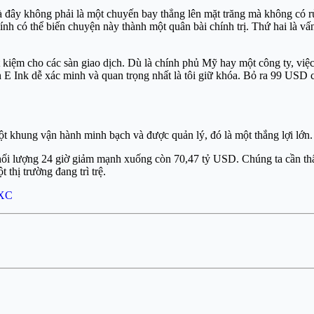
đây không phải là một chuyến bay thẳng lên mặt trăng mà không có rủi r
ính có thể biến chuyện này thành một quân bài chính trị. Thứ hai là vấ
t kiệm cho các sàn giao dịch. Dù là chính phủ Mỹ hay một công ty, việc
E Ink dễ xác minh và quan trọng nhất là tôi giữ khóa. Bỏ ra 99 USD cho
t khung vận hành minh bạch và được quản lý, đó là một thắng lợi lớn.
hối lượng 24 giờ giảm mạnh xuống còn 70,47 tỷ USD. Chúng ta cần thấy
thị trường đang trì trệ.
XC