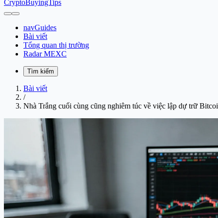
CryptoBuyingTips
navGuides
Bài viết
Tổng quan thị trường
Radar MEXC
Tìm kiếm
Bài viết
/
Nhà Trắng cuối cùng cũng nghiêm túc về việc lập dự trữ Bitcoi