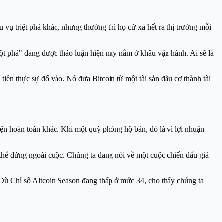
ụ triệt phá khác, nhưng thường thì họ cứ xả hết ra thị trường mỗi
ột phá" đang được thảo luận hiện nay nằm ở khâu vận hành. Ai sẽ là
 tiền thực sự đổ vào. Nó đưa Bitcoin từ một tài sản đầu cơ thành tài
uyện hoàn toàn khác. Khi một quỹ phòng hộ bán, đó là vì lợi nhuận
thể đứng ngoài cuộc. Chúng ta đang nói về một cuộc chiến đấu giá
 Dù Chỉ số Altcoin Season đang thấp ở mức 34, cho thấy chúng ta