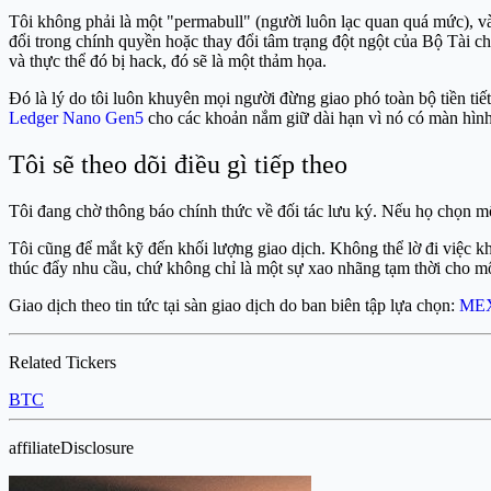
Tôi không phải là một "permabull" (người luôn lạc quan quá mức), và 
đổi trong chính quyền hoặc thay đổi tâm trạng đột ngột của Bộ Tài ch
và thực thể đó bị hack, đó sẽ là một thảm họa.
Đó là lý do tôi luôn khuyên mọi người đừng giao phó toàn bộ tiền tiế
Ledger Nano Gen5
cho các khoản nắm giữ dài hạn vì nó có màn hình 
Tôi sẽ theo dõi điều gì tiếp theo
Tôi đang chờ thông báo chính thức về đối tác lưu ký. Nếu họ chọn mộ
Tôi cũng để mắt kỹ đến khối lượng giao dịch. Không thể lờ đi việc k
thúc đẩy nhu cầu, chứ không chỉ là một sự xao nhãng tạm thời cho một 
Giao dịch theo tin tức tại sàn giao dịch do ban biên tập lựa chọn:
ME
Related Tickers
BTC
affiliateDisclosure