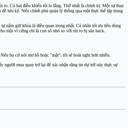
o. Có hai điều khiến tôi lo lắng. Thứ nhất là chính trị. Một sự thay
n đề lưu ký. Nếu chính phủ quản lý thông qua một thực thể tập trung
 tự nắm giữ khóa là điều quan trọng nhất. Cá nhân tôi ưu tiên dùng
 một ví cứng chỉ là con số nhỏ so với rủi ro bị sàn hack.
 Nếu họ cứ nói mơ hồ hoặc "mật", tôi sẽ hoài nghi hơn nhiều.
 người mua quay trở lại để xác nhận rằng tin dự trữ này thực sự