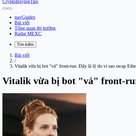
CryptoBuyingTips
navGuides
Bài viết
Tổng quan thị trường
Radar MEXC
Tìm kiếm
Bài viết
/
Vitalik vừa bị bot "vả" front-run. Đây là lý do vì sao swap Eth
Vitalik vừa bị bot "vả" front-ru