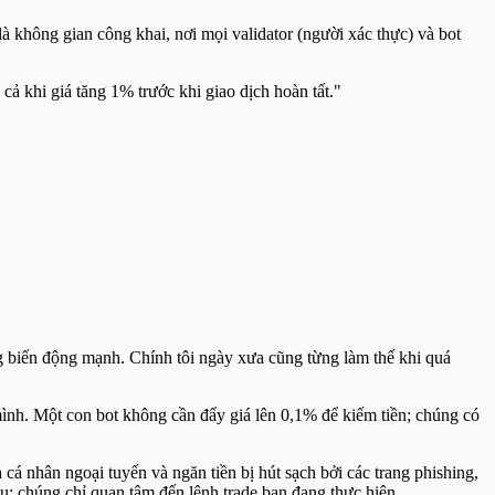
không gian công khai, nơi mọi validator (người xác thực) và bot
ả khi giá tăng 1% trước khi giao dịch hoàn tất."
ng biến động mạnh. Chính tôi ngày xưa cũng từng làm thế khi quá
mình. Một con bot không cần đẩy giá lên 0,1% để kiếm tiền; chúng có
 cá nhân ngoại tuyến và ngăn tiền bị hút sạch bởi các trang phishing,
; chúng chỉ quan tâm đến lệnh trade bạn đang thực hiện.