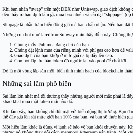
Khi bạn nhấn "swap" trên một DEX như Uniswap, giao dịch không diễn
đều thấy rõ bạn định làm gì, mua bao nhiêu và cài đặt "slippage" (độ t
Slippage là phần trăm biến động giá mà bạn chấp nhận. Nếu bạn đặt 1%
Những con bot như JaredfromSubway nhìn thấy điều này. Chúng thực 
Chúng thấy lệnh mua đang chờ của bạn.
Chúng đặt lệnh mua của riêng mình với phí gas cao hơn để valid
Giao dịch của bạn khớp ở mức giá đã bị đẩy lên cao.
Con bot lập tức bán token đó ngược lại vào pool để chốt lời.
Đó là một vòng lặp săn mồi, biến tính minh bạch của blockchain thàn
Những sai lầm phổ biến
Sai lầm lớn nhất mà tôi thường thấy những người mới mắc phải là đẩ
khao khát mua một token mới nào đó.
Khi làm vậy, bạn không chỉ đối mặt với biến động thị trường. Bạn đa
thể đẩy giá lên sát mức giới hạn 10% của bạn, và bạn sẽ thực hiện gia
Một hiểu lầm khác là dùng ví lạnh sẽ bảo vệ bạn khỏi chuyện này. K
nhưng nó không thay đổi cách mempool Ethereum vận hành. Một khi bạ