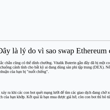
 Đây là lý do vì sao swap Ethereum 
ắc chắn cũng có thể dính chưởng. Vitalik Buterin gần đây đã bị một co
i chuông cảnh tỉnh cho bất kỳ ai đang dùng sàn phi tập trung (DEX). 
 nhuận của bạn bị "nuốt chửng".
, xảy ra khi các con bot quét mạng lưới để tìm các giao dịch đang chờ 
ịch của bạn khớp. Kết quả là bạn mua được giá hớ, còn con bot thì bỏ t