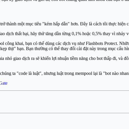
ở thành một mục tiêu "kém hấp dẫn" hơn. Đây là cách tôi thực hiện c
ao dịch thất bại, hãy thử tăng dần từng 0,1% hoặc 0,5% thay vì nhảy v
 công khai, bạn có thể dùng các dịch vụ như Flashbots Protect. Những 
ẹp thịt" bạn. Bạn thường có thể thay đổi cài đặt này trong mục cấu 
ia nhỏ giao dịch ra sẽ khiến lợi nhuận tiềm năng cho bot thấp đi, và đ
húng ta "code là luật", nhưng luật trong mempool lại là "bot nào nhan
Gate