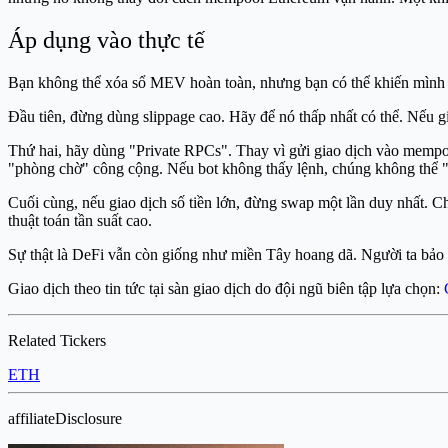
Áp dụng vào thực tế
Bạn không thể xóa sổ MEV hoàn toàn, nhưng bạn có thể khiến mình tr
Đầu tiên, đừng dùng slippage cao. Hãy để nó thấp nhất có thể. Nếu gi
Thứ hai, hãy dùng "Private RPCs". Thay vì gửi giao dịch vào mempool
"phòng chờ" công cộng. Nếu bot không thấy lệnh, chúng không thể "k
Cuối cùng, nếu giao dịch số tiền lớn, đừng swap một lần duy nhất. Ch
thuật toán tần suất cao.
Sự thật là DeFi vẫn còn giống như miền Tây hoang dã. Người ta bảo c
Giao dịch theo tin tức tại sàn giao dịch do đội ngũ biên tập lựa chọn:
Related Tickers
ETH
affiliateDisclosure