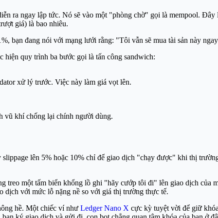
 ra ngay lập tức. Nó sẽ vào một "phòng chờ" gọi là mempool. Đây là 
rượt giá) là bao nhiêu.
, bạn đang nói với mạng lưới rằng: "Tôi vẫn sẽ mua tài sản này ngay c
hiện quy trình ba bước gọi là tấn công sandwich:
ator xử lý trước. Việc này làm giá vọt lên.
h vũ khí chống lại chính người dùng.
y slippage lên 5% hoặc 10% chỉ để giao dịch "chạy được" khi thị trườ
ng treo một tấm biển khổng lồ ghi "hãy cướp tôi đi" lên giao dịch của 
o dịch với mức lỗ nặng nề so với giá thị trường thực tế.
hông hề. Một chiếc ví như
Ledger Nano X
cực kỳ tuyệt vời để giữ khóa
n ký giao dịch và gửi đi, con bot chẳng quan tâm khóa của bạn ở đâu