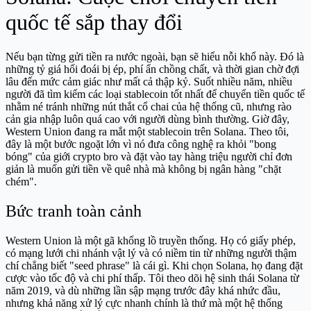
quốc tế sắp thay đổi
Nếu bạn từng gửi tiền ra nước ngoài, bạn sẽ hiểu nỗi khổ này. Đó là
những tỷ giá hối đoái bị ép, phí ẩn chồng chất, và thời gian chờ đợi
lâu đến mức cảm giác như mất cả thập kỷ. Suốt nhiều năm, nhiều
người đã tìm kiếm các loại stablecoin tốt nhất để chuyển tiền quốc tế
nhằm né tránh những nút thắt cổ chai của hệ thống cũ, nhưng rào
cản gia nhập luôn quá cao với người dùng bình thường. Giờ đây,
Western Union đang ra mắt một stablecoin trên Solana. Theo tôi,
đây là một bước ngoặt lớn vì nó đưa công nghệ ra khỏi "bong
bóng" của giới crypto bro và đặt vào tay hàng triệu người chỉ đơn
giản là muốn gửi tiền về quê nhà mà không bị ngân hàng "chặt
chém".
Bức tranh toàn cảnh
Western Union là một gã khổng lồ truyền thống. Họ có giấy phép,
có mạng lưới chi nhánh vật lý và có niềm tin từ những người thậm
chí chẳng biết "seed phrase" là cái gì. Khi chọn Solana, họ đang đặt
cược vào tốc độ và chi phí thấp. Tôi theo dõi hệ sinh thái Solana từ
năm 2019, và dù những lần sập mạng trước đây khá nhức đầu,
nhưng khả năng xử lý cực nhanh chính là thứ mà một hệ thống