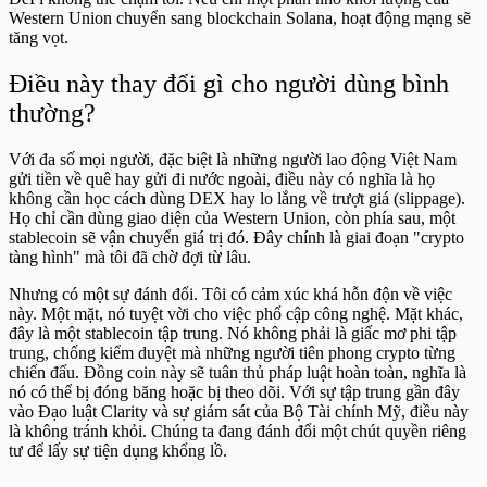
Western Union chuyển sang blockchain Solana, hoạt động mạng sẽ
tăng vọt.
Điều này thay đổi gì cho người dùng bình
thường?
Với đa số mọi người, đặc biệt là những người lao động Việt Nam
gửi tiền về quê hay gửi đi nước ngoài, điều này có nghĩa là họ
không cần học cách dùng DEX hay lo lắng về trượt giá (slippage).
Họ chỉ cần dùng giao diện của Western Union, còn phía sau, một
stablecoin sẽ vận chuyển giá trị đó. Đây chính là giai đoạn "crypto
tàng hình" mà tôi đã chờ đợi từ lâu.
Nhưng có một sự đánh đổi. Tôi có cảm xúc khá hỗn độn về việc
này. Một mặt, nó tuyệt vời cho việc phổ cập công nghệ. Mặt khác,
đây là một stablecoin tập trung. Nó không phải là giấc mơ phi tập
trung, chống kiểm duyệt mà những người tiên phong crypto từng
chiến đấu. Đồng coin này sẽ tuân thủ pháp luật hoàn toàn, nghĩa là
nó có thể bị đóng băng hoặc bị theo dõi. Với sự tập trung gần đây
vào Đạo luật Clarity và sự giám sát của Bộ Tài chính Mỹ, điều này
là không tránh khỏi. Chúng ta đang đánh đổi một chút quyền riêng
tư để lấy sự tiện dụng khổng lồ.