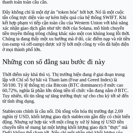
thanh toán toàn cầu cần.
Đây không chỉ là một dự án "token hóa" hời hợt. Nó là một cuộc
tấn công trực diện vào sự kém hiệu quả của hệ thống SWIFT. Khi
kết hợp phạm vi tiếp cận toàn cầu của Western Union với khả năng
xác nhận giao dịch gần như tức thời của Solana, mô hình chuyển
tiền truyền thống trông chẳng khác nào một con khủng long lỗi thời.
Chúng ta đang thấy một xu hướng mà ở đó, các điểm nạp và rút tiền
(on-ramp và off-ramp) được xử lý bởi một công ty vốn đã hiện diện
ở mọi thành phố lớn.
Những con số đằng sau bước đi này
Thời điểm này khá thú vị. Thị trường hiện đang ở giai đoạn trung
lập với Chỉ số Sợ hãi và Tham lam (Fear and Greed Index) là
50/100. Tỷ lệ thống trị của Bitcoin (BTC dominance) ở mức cao
60,72%, nghĩa là phần lớn dòng tiền tổ chức vẫn đang nằm ở BTC.
Tuy nhiên, tôi tin rằng sự tăng trưởng thực sự cho chu kỳ tới sẽ đến
từ tính ứng dụng.
Stablecoin chính là cầu nối. Dù tổng vốn hóa thị trường đạt 2,69
nghìn tỷ USD, khối lượng giao dịch stablecoin gần đây có chút biến
động. Nhưng sự hợp tác với một công ty xử lý hàng tỷ USD tiền
chuyển tiền sẽ mang lại một lượng khối lượng giao dịch "thực" mà
DeFi không thể chạm tới. Nếu chỉ một phần nhỏ khối lượng của