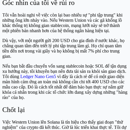
Góc nhìn của tôi về rủi ro
Tôi vẫn hoài nghi về việc còn lại bao nhiêu sự "phi tập trung" khi
những ông lớn nhảy vào. Nếu Western Union và các gã khổng lồ
khác thống trị không gian stablecoin, mạng lưới này sẽ trở thành
một phiên bản nhanh hơn của hệ thống ngân hàng hiện tại.
Dù vậy, với một người gửi 200 USD cho gia đình ở nước khác, họ
chẳng quan tâm đến triết lý phi tập trung làm gì. Họ chỉ quan tâm
tiền đến nơi trong vài giây và họ không bị mất 7% phí cho trung
gian.
Nếu bạn bắt đầu chuyển vốn sang stablecoin hoặc SOL để tận dụng
xu hướng này, tôi khuyên bạn nên đưa tài sản ra khỏi sàn giao dịch.
Tôi dùng
Ledger Nano Gen5
vì đây là cách rẻ để có một giao diện
màn hình cảm ứng an toàn mà không cần chi tới 400 USD cho các
mẫu cao cấp. Đó là cách tốt nhất để đảm bảo bạn thực sự nắm giữ
khóa cá nhân trong khi các tổ chức lớn đang xây dựng những "hàng
rào" của họ.
Chốt lại
Việc Western Union lên Solana là tín hiệu cho thấy giai đoạn "thử
nghiệm" của crypto đã kết thúc. Giờ là lúc triển khai thực tế. Tôi dự