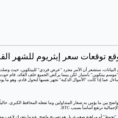
اءل عما إذا كانت "الأموال الذكية" تجهز نفسها لتحول قادم، وهو ما يوص
الية ترتفع أساساً بسبب BTC.
دينا حوت Matrixport. شراء 90,000 ETH ليس مجرد "تحوط" أو مراهنة صغيرة، بل هو تصريح واضح. ع