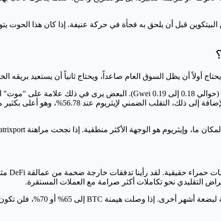
ريوم غالباً ما يتأخر عن البيتكوين قبل أن يلحق به فجأة في حركة عنيفة. إذا كان هذا
؟
البيانات حالياً مختلطة. رسوم الغاز (gas fees) في إيثريوم منخفضة جداً (حوالي 8
نطقية. إذا نجحت مراهنة Matrixport، قد نرى تحولاً سريعاً مع اتباع الحيتان الآخرين لهذا النهج.
لإقراض التقليدي نحو تكاملات أكثر صرامة مع العملات المستقرة.