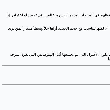
فظهم في المنصات ليجدوا أنفسهم عالقين في تجميد أو اختراق. إذا
، فهي تأتي بشاشة لمس E Ink من نوع Gorilla Glass وبنفس مستوى أمان الموديلات العليا (CC EAL6+)، لكنها تتناسب مع حجم الجيب. أراها حلاً وسطاً ممتازاً لمن يريد
كون الأصول التي تم تجميعها أثناء الهبوط هي التي تقود الموجة