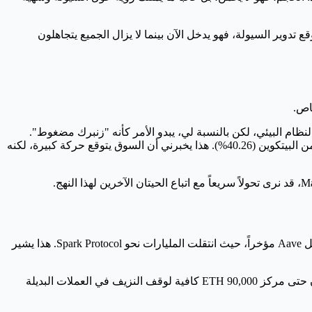
 الحوت يتوقع تدوير السيولة، فهو يدخل الآن بينما لا يزال الجميع يتجاهلون
0.1 إلى 0.19 Gwei). البعض يرى في ذلك علامة على "موت" النظام البيئي، لكن بالنسبة لي، يبدو الأمر كأنه "زنبرك مضغوط".
فالازدحام المنخفض غالباً ما يسبق طفرة في النشاط على الشبكة. بالإضافة إلى ذلك، التقلب الضمني لإيثريوم عند 56.78%، وهو أعلى بكثير من البيتكوين (40.26%). هذا يخبرني أن السوق يتوقع حركة كبيرة، لكنه
أنا لست "ثوراً" متفائلاً دائماً، ولا أقول إن هذا الربح مضمون. هناك علامات حمراء حقيقية. لقد رأينا تدفقات خارجة ضخمة من عمالقة DeFi مثل Aave مؤخراً، حيث انتقلت المليارات نحو Spark Protocol. هذا يشير
هناك أيضاً خطر أن يستمر البيتكوين في "سحب الأكسجين" من الغرفة لبضعة أشهر أخرى. إذا وصلت هيمنة BTC إلى 65% أو 70%، فلن تكون حتى مركز 90,000 ETH كافية لوقف النزيف في العملات البديلة