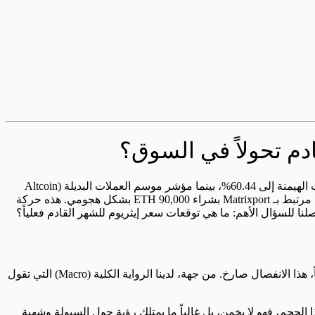
السوق حالياً مهووس بهيمنة البيتكوين، وهذا منطقي جداً. لو نظرت إلى البيانات، ستشعر أن الأمر مجرد "عرض فردي" للبيتكوين، حيث وصلت الهيمنة إلى 60.44%، بينما مؤشر موسم العملات البديلة (Altcoin
Season Index) عند مستوى محبط وهو 38/100، ما يعني أننا نعيش في "موسم بيتكوين" بامتياز. لكن بينما يركض الجميع خلف القائد، قام حوت مرتبط بـ Matrixport بشراء 90,000 ETH بشكل هجومي. هذه حركة
لنا للسؤال الأهم: ما هي توقعات سعر إيثريوم للشهر القادم فعلياً؟
من تجربتي، أغلب الصفقات المربحة تحدث عندما يكون هناك انفصال واضح بين ما يؤمن به صغار المتداولين وما تفعله المحافظ الكبرى. حالياً، هذا الانفصال صارخ. من جهة، لدينا الرواية الكلية (Macro) التي تقول
ندما يتحرك لاعب بهذا الحجم، فهو لا يخمن، بل غالباً ما يمتلك رؤية حول السيولة وشهية