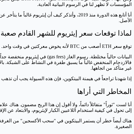
المؤسسات لا تظهر لنا في الرسوم البيانية العادية.
أنا أتابع هذه الدورة منذ 2019، وأتذكر كيف أن إيث
الأصل.
لماذا توقعات سعر إيثريوم للشهر القادم صعبة
توقع سعر ETH أصعب من BTC لأنه يخوض معركتين في وقت واحد. يحتاج أولاً أن يظل السوق العام صاعداً، ويحتاج ثانياً أن يستعيد بريقه الخاص.
غير متأكد من اتجاهها.
إذا شهدنا تراجعاً في هيمنة البيتكوين، فإن هذه السيولة يجب أن تذهب لمكان ما، وإيثريوم هو الوجهة الأكثر م
المخاطر التي أراها
إلى تحول في كيفية استخدام اللاعبين الكبار لإيثريوم، والابتعاد عن ا
الصغيرة.