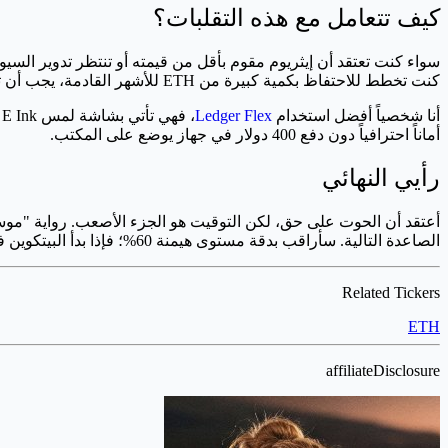
كيف تتعامل مع هذه التقلبات؟
سواء كنت تعتقد أن إيثريوم مقوم بأقل من قيمته أو تنتظر تدوير السي
كنت تخطط للاحتفاظ بكمية كبيرة من ETH للأشهر القادمة، يجب أن تخرجها من المنصة.
أنا شخصياً أفضل استخدام
Ledger Flex
أماناً احترافياً دون دفع 400 دولار في جهاز يوضع على المكتب.
رأيي النهائي
أعتقد أن الحوت على حق، لكن التوقيت هو الجزء الأصعب. رواية "موسم ا
الصاعدة التالية. سأراقب بدقة مستوى هيمنة 60%؛ فإذا بدأ البيتكوين في الاستقرار وارتفع حجم تداول إيثريوم، حينها يكون التدوير قد بدأ رسمياً.
Related Tickers
ETH
affiliateDisclosure