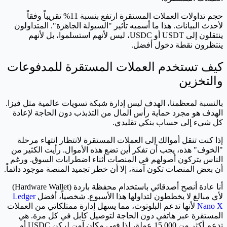
حجم تداولات العملات المستقرة ارتفع بنسبة 11% تقريباً وفقاً
لأحدث البيانات. هذا ما أسميه تأثير "السيولة الجاهزة". المتداولون
ينتقلون إلى USDT أو USDC، ليس لأنهم استسلموا، بل لأنهم
ينتظرون نقطة دخول أفضل.
كيف تستخدم العملات المستقرة للمدفوعات
والتخزين
بالنسبة لمعظمنا، الهدف ليس إدارة شبكة تسويات عالمية مثل فيزا.
الهدف هو مجرد حماية رأس المال من التذبذب دون الحاجة لإعادة
كل شيء إلى حساب بنكي تقليدي.
إذا كنت تنقل أموالك إلى العملات المستقرة لانتظار انتهاء مرحلة
"الخوف" هذه، يجب أن تفكر أين تضع هذه الأموال. رأيت الكثير من
الناس يتركون أصولهم في المنصات أثناء اضطرابات السوق. ورغم
أن بعض المنصات تكون آمنة، إلا أن خطر تجميد المنصة موجود دائماً.
أنا عادة أنصح أصدقائي باستخدام محفظة باردة (Hardware Wallet)
لأي مبالغ لا يخططون لتداولها هذا الأسبوع. شخصياً، أفضل
Ledger
Nano X
لأنها تدعم البلوتوث، مما يسهل إدارة ممتلكاتي من العملات
المستقرة عبر هاتفي دون الحاجة لتوصيل كابل في كل مرة. هي
تدعم أكثر من 15,000 عملة، لذا فهي مكان آمن لركن USDC أو