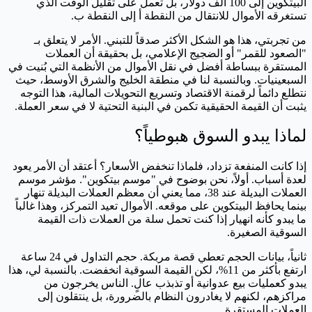
البيتكوين إلى 100 ألف دولار، بل تعمل على تقليل الوقت الذي
تستغرقه الأموال للانتقال من النقطة أ إلى النقطة ب.
من تجربتي، هذا هو الشكل الأكثر صدقاً للتبني. الأمر لا يتعلق بـ
"الصعود للقمر" أو الضجيج الإعلامي، بل بحقيقة أن العملات
المستقرة ببساطة أفضل في نقل الأموال من الأنظمة التي بُنيت في
السبعينيات. وبالنسبة لنا في منطقة الخليج والشرق الأوسط، حيث
نتطلع دائماً لرقمنة الاقتصاد وتسريع التحويلات المالية، هذا التوجه
يثبت أن القيمة الحقيقية تكمن في البنية التحتية لا في سعر العملة.
لماذا يبدو السوق هبوطياً؟
إذا كانت المنفعة تزداد، فلماذا تنخفض الأسعار؟ أعتقد أن الأمر يعود
لعدة أسباب. أولاً، نحن بوضوح في "موسم بيتكوين". مؤشر موسم
العملات البديلة عند 38، مما يعني أن معظم العملات البديلة تنهار
بينما يحافظ البيتكوين على موقعه. الأموال تعيد التمركز، وهذا غالباً
ما يبدو كأنه انهيار إذا كنت تحمل سلة من العملات ذات القيمة
السوقية الصغيرة.
ثانياً، بيانات الحجم تعطي قصة مربكة. حجم التداول في 24 ساعة
ارتفع بأكثر من 11%، لكن القيمة السوقية انخفضت. بالنسبة لي، هذا
يبدو كعمليات بيع عدوانية أو تذبذب عالٍ. الناس يخرجون من
مراكزهم، لكنهم لا يغادرون النظام بالضرورة، بل ينتقلون إلى
العملات المستقرة.