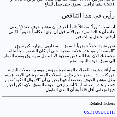
USDT بينما تراقب السوق حتى يصل للقاع.
رأيي في هذا التناقض
أنا لست "ثوراً" متفائلاً دائماً. أعرف أن مؤشر خوف عند 39 يعني
عادة أن هناك المزيد من الألم قبل أن نرى انعكاساً حقيقياً. لكنني
أرفض تجاهل بيانات فيزا.
نحن نشهد تحولاً جوهرياً. السوق "المضاربي" ينهار، لكن سوق
"المنفعة" ينمو. هذه علامة صحية، حتى لو كان الشعور سيئاً تجاه
محفظتك الآن. هذا التناقض موجود لأننا ننتقل من سوق يقوده القمار
إلى سوق تقوده البنية التحتية.
سأراقب هيمنة العملات المستقرة ومؤشر موسم العملات البديلة
عن كثب. إذا استمر حجم تداول العملات المستقرة في الارتفاع بينما
يظل مؤشر الخوف منخفضاً، فهذا يخبرني أن "الأموال الذكية" تقوم
فقط بإعادة التعبئة. أنا لا أتسرع في العودة للسوق الآن، لكن أخبار
فيزا تجعلني أقل قلقاً بشأن المدى الطويل.
Related Tickers
USDT
USDC
ETH