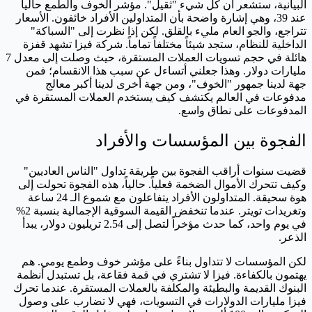
البيانية، ستشعر أن كل شيء "ثقيل". مؤشر الخوف والطمع حالياً
عند 39، وهي إشارة واضحة بأن المتداولين الأفراد خائفون. الأسعار
تتراجع، والجو العام مليء بالقلق. لكن إذا نظرت إلى "السباكة"
الداخلية للنظام، ستجد شيئاً مختلفاً تماماً. شركة فيزا تشهد قفزة
هائلة في حجم تسويات العملات المستقرة، حيث وصلت إلى معدل 7
مليارات دولار. وهذا جعلني أتساءل عن سبب هذا الانقسام؛ فمن
جهة لدينا جمهور "الخوف"، ومن جهة أخرى لدينا أكبر معالج
مدفوعات في العالم يكتشف كيف يستخدم العملات المستقرة في
المدفوعات على نطاق واسع.
الفجوة بين المؤسسات والأفراد
قضيت سنوات أراقب الفجوة بين طريقة تداول "الناس العاديين"
وكيف تتحرك الأموال الضخمة فعلياً. حالياً، هذه الفجوة تحولت إلى
هوة سحيقة. المتداولون الأفراد يتفاعلون مع شموع الـ 24 ساعة
وتغريدات تويتر. عندما تنخفض القيمة السوقية الإجمالية بنسبة 2%
في يوم واحد، كما حدث مؤخراً لتصل إلى 2.54 تريليون دولار، يبدأ
الذعر.
لكن المؤسسات لا تتداول بناءً على مؤشر خوف وطمع يومي. هم
يهتمون بالكفاءة. فيزا لا تشتري في قمة فقاعة، بل تستبدل أنظمة
البنوك القديمة والبطيئة والمكلفة بالعملات المستقرة. عندما تحرك
فيزا مليارات الدولارات في التسويات، فهي لا تضارب على وصول