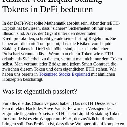
Tokens in DeFi bedeuten
In der DeFi-Welt sollte Mathematik absolut sein. Aber der rsETH-
Exploit hat bewiesen, dass "sichere" Sicherheiten oft nur eine
Illusion sind. Aave, der Gigant unter den dezentralen
Kreditprotokollen, schreibt gerade seine Listing-Regeln um. Sie
haben auf die harte Tour gelernt, dass die Risiken von Liquid
Staking Tokens in DeFi viel höher sind, als es ein einfacher
Preischart vermuten lässt. Wenn man einem Token wie rsETH
erlaubt, als Sicherheit zu dienen, vertraut man nicht nur dem Token
selbst. Man vertraut jeder Bridge und jedem Smart Contract, die
zwischen diesem Token und dem eigentlichen ETH stehen. Wir
haben uns bereits in
Tokenized Stocks Explained
mit ähnlichen
Konzepten beschäftigt.
Was ist eigentlich passiert?
Für alle, die das Chaos verpasst haben: Das rsETH-Desaster war
kein direkter Hack des Aave-Vaults. Es war ein Versagen des
zugrunde liegenden Assets. rsETH ist ein Liquid Restaking Token.
Im Grunde ist es ein Wrapper um ETH, der zusätzliche Rendite
bringen soll. Das Problem ist, dass diese Wrapper oft auf komplexen