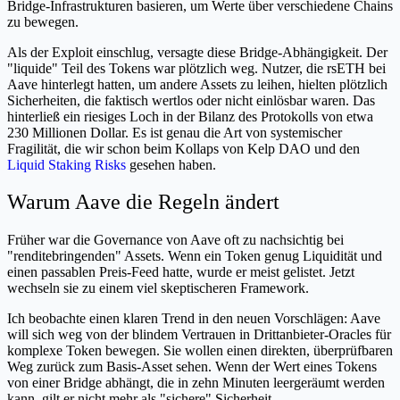
Bridge-Infrastrukturen basieren, um Werte über verschiedene Chains
zu bewegen.
Als der Exploit einschlug, versagte diese Bridge-Abhängigkeit. Der
"liquide" Teil des Tokens war plötzlich weg. Nutzer, die rsETH bei
Aave hinterlegt hatten, um andere Assets zu leihen, hielten plötzlich
Sicherheiten, die faktisch wertlos oder nicht einlösbar waren. Das
hinterließ ein riesiges Loch in der Bilanz des Protokolls von etwa
230 Millionen Dollar. Es ist genau die Art von systemischer
Fragilität, die wir schon beim Kollaps von Kelp DAO und den
Liquid Staking Risks
gesehen haben.
Warum Aave die Regeln ändert
Früher war die Governance von Aave oft zu nachsichtig bei
"renditebringenden" Assets. Wenn ein Token genug Liquidität und
einen passablen Preis-Feed hatte, wurde er meist gelistet. Jetzt
wechseln sie zu einem viel skeptischeren Framework.
Ich beobachte einen klaren Trend in den neuen Vorschlägen: Aave
will sich weg von der blindem Vertrauen in Drittanbieter-Oracles für
komplexe Token bewegen. Sie wollen einen direkten, überprüfbaren
Weg zurück zum Basis-Asset sehen. Wenn der Wert eines Tokens
von einer Bridge abhängt, die in zehn Minuten leergeräumt werden
kann, gilt er nicht mehr als "sichere" Sicherheit.