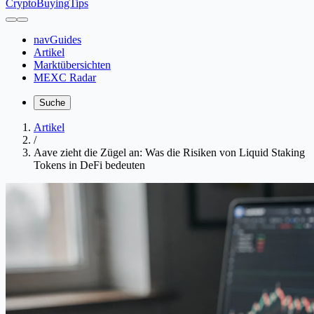
CryptoBuyingTips
navGuides
Artikel
Marktübersichten
MEXC Radar
Suche
Artikel
/
Aave zieht die Zügel an: Was die Risiken von Liquid Staking
Tokens in DeFi bedeuten