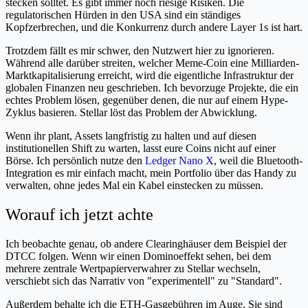
stecken solltet. Es gibt immer noch riesige Risiken. Die
regulatorischen Hürden in den USA sind ein ständiges
Kopfzerbrechen, und die Konkurrenz durch andere Layer 1s ist hart.
Trotzdem fällt es mir schwer, den Nutzwert hier zu ignorieren.
Während alle darüber streiten, welcher Meme-Coin eine Milliarden-
Marktkapitalisierung erreicht, wird die eigentliche Infrastruktur der
globalen Finanzen neu geschrieben. Ich bevorzuge Projekte, die ein
echtes Problem lösen, gegenüber denen, die nur auf einem Hype-
Zyklus basieren. Stellar löst das Problem der Abwicklung.
Wenn ihr plant, Assets langfristig zu halten und auf diesen
institutionellen Shift zu warten, lasst eure Coins nicht auf einer
Börse. Ich persönlich nutze den
Ledger Nano X
, weil die Bluetooth-
Integration es mir einfach macht, mein Portfolio über das Handy zu
verwalten, ohne jedes Mal ein Kabel einstecken zu müssen.
Worauf ich jetzt achte
Ich beobachte genau, ob andere Clearinghäuser dem Beispiel der
DTCC folgen. Wenn wir einen Dominoeffekt sehen, bei dem
mehrere zentrale Wertpapierverwahrer zu Stellar wechseln,
verschiebt sich das Narrativ von "experimentell" zu "Standard".
Außerdem behalte ich die ETH-Gasgebühren im Auge. Sie sind