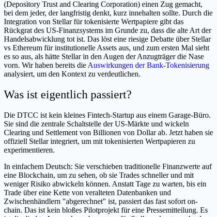
(Depository Trust and Clearing Corporation) einen Zug gemacht,
bei dem jeder, der langfristig denkt, kurz innehalten sollte. Durch die
Integration von Stellar für tokenisierte Wertpapiere gibt das
Rückgrat des US-Finanzsystems im Grunde zu, dass die alte Art der
Handelsabwicklung tot ist. Das löst eine riesige Debatte über Stellar
vs Ethereum für institutionelle Assets aus, und zum ersten Mal sieht
es so aus, als hätte Stellar in den Augen der Anzugträger die Nase
vorn. Wir haben bereits die
Auswirkungen der Bank-Tokenisierung
analysiert, um den Kontext zu verdeutlichen.
Was ist eigentlich passiert?
Die DTCC ist kein kleines Fintech-Startup aus einem Garage-Büro.
Sie sind die zentrale Schaltstelle der US-Märkte und wickeln
Clearing und Settlement von Billionen von Dollar ab. Jetzt haben sie
offiziell Stellar integriert, um mit tokenisierten Wertpapieren zu
experimentieren.
In einfachem Deutsch: Sie verschieben traditionelle Finanzwerte auf
eine Blockchain, um zu sehen, ob sie Trades schneller und mit
weniger Risiko abwickeln können. Anstatt Tage zu warten, bis ein
Trade über eine Kette von veralteten Datenbanken und
Zwischenhändlern "abgerechnet" ist, passiert das fast sofort on-
chain. Das ist kein bloßes Pilotprojekt für eine Pressemitteilung. Es