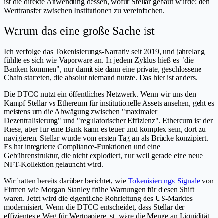
ist die direkte Anwendung dessen, wofür Stellar gebaut wurde: den
Werttransfer zwischen Institutionen zu vereinfachen.
Warum das eine große Sache ist
Ich verfolge das Tokenisierungs-Narrativ seit 2019, und jahrelang
fühlte es sich wie Vaporware an. In jedem Zyklus hieß es "die
Banken kommen", nur damit sie dann eine private, geschlossene
Chain starteten, die absolut niemand nutzte. Das hier ist anders.
Die DTCC nutzt ein öffentliches Netzwerk. Wenn wir uns den
Kampf Stellar vs Ethereum für institutionelle Assets ansehen, geht es
meistens um die Abwägung zwischen "maximaler
Dezentralisierung" und "regulatorischer Effizienz". Ethereum ist der
Riese, aber für eine Bank kann es teuer und komplex sein, dort zu
navigieren. Stellar wurde vom ersten Tag an als Brücke konzipiert.
Es hat integrierte Compliance-Funktionen und eine
Gebührenstruktur, die nicht explodiert, nur weil gerade eine neue
NFT-Kollektion gelauncht wird.
Wir hatten bereits darüber berichtet, wie
Tokenisierungs-Signale
von
Firmen wie Morgan Stanley frühe Warnungen für diesen Shift
waren. Jetzt wird die eigentliche Rohrleitung des US-Marktes
modernisiert. Wenn die DTCC entscheidet, dass Stellar der
effizienteste Weg für Wertpapiere ist, wäre die Menge an Liquidität,