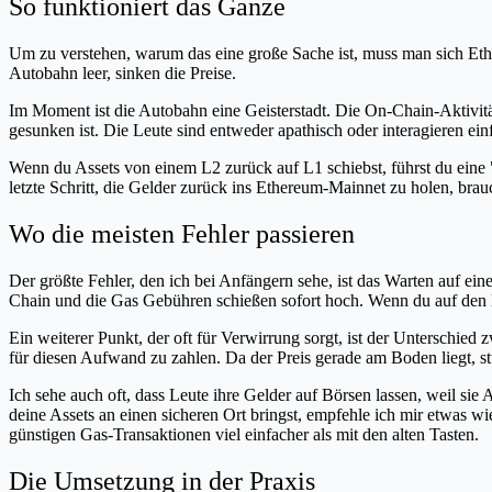
So funktioniert das Ganze
Um zu verstehen, warum das eine große Sache ist, muss man sich Ethe
Autobahn leer, sinken die Preise.
Im Moment ist die Autobahn eine Geisterstadt. Die On-Chain-Aktivit
gesunken ist. Die Leute sind entweder apathisch oder interagieren ein
Wenn du Assets von einem L2 zurück auf L1 schiebst, führst du eine "
letzte Schritt, die Gelder zurück ins Ethereum-Mainnet zu holen, brau
Wo die meisten Fehler passieren
Der größte Fehler, den ich bei Anfängern sehe, ist das Warten auf ei
Chain und die Gas Gebühren schießen sofort hoch. Wenn du auf den Hyp
Ein weiterer Punkt, der oft für Verwirrung sorgt, ist der Unterschied
für diesen Aufwand zu zahlen. Da der Preis gerade am Boden liegt, s
Ich sehe auch oft, dass Leute ihre Gelder auf Börsen lassen, weil si
deine Assets an einen sicheren Ort bringst, empfehle ich mir etwas w
günstigen Gas-Transaktionen viel einfacher als mit den alten Tasten.
Die Umsetzung in der Praxis