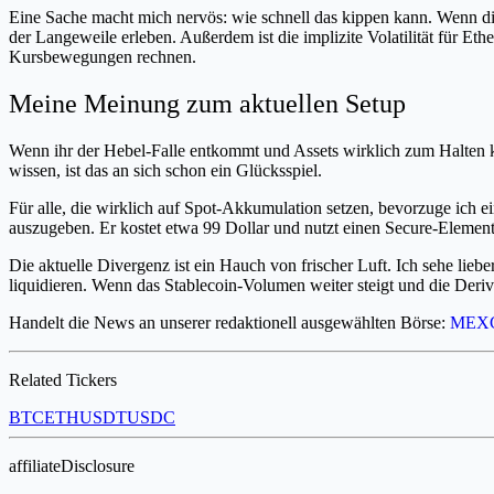
Eine Sache macht mich nervös: wie schnell das kippen kann. Wenn diese
der Langeweile erleben. Außerdem ist die implizite Volatilität für 
Kursbewegungen rechnen.
Meine Meinung zum aktuellen Setup
Wenn ihr der Hebel-Falle entkommt und Assets wirklich zum Halten k
wissen, ist das an sich schon ein Glücksspiel.
Für alle, die wirklich auf Spot-Akkumulation setzen, bevorzuge ich 
auszugeben. Er kostet etwa 99 Dollar und nutzt einen Secure-Element-
Die aktuelle Divergenz ist ein Hauch von frischer Luft. Ich sehe lieb
liquidieren. Wenn das Stablecoin-Volumen weiter steigt und die Deri
Handelt die News an unserer redaktionell ausgewählten Börse:
MEX
Related Tickers
BTC
ETH
USDT
USDC
affiliateDisclosure