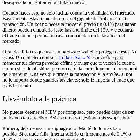
desesperada por entrar en un token nuevo.
Cuando haces eso, no solo luchas contra la volatilidad del mercado.
Básicamente estás poniendo un cartel gigante de "róbame" en tu
transacción. Un bot no necesita mover el precio un 0.1% para ganar
dinero; pueden empujarlo justo hasta tu límite del 10% y ejecutarás
el trade con una pérdida masiva comparada con la tasa real del
mercado.
Otra idea falsa es que usar un hardware wallet te protege de esto. No
es así. Una billetera como la
Ledger Nano X
es increíble para
mantener tus claves privadas offline y evitar que te vacíen la cuenta
con un sitio de phishing, pero no cambia cómo funciona el mempool
de Ethereum. Una vez que firmas la transacción y la envías, al bot
no le importa dónde guardas tus claves; solo le importa el trade que
estás haciendo.
Llevándolo a la práctica
No puedes detener el MEV por completo, pero puedes dejar de ser
un blanco tan atractivo. Así es como yo gestiono mis swaps ahora.
Primero, deja de usar un slippage alto. Manténlo lo más bajo
posible. Si el trade falla, intenta subirlo en incrementos de 0.1% o
0.5% en lugar de saltar directamente al 5%.