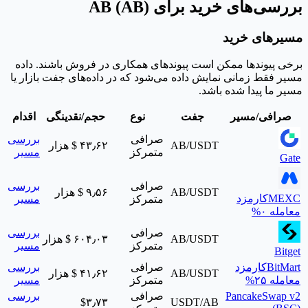
بررسی‌های خرید برای AB (AB)
مسیرهای خرید
برخی پیوندها ممکن است پیوندهای همکاری در فروش باشند. داده
مسیر فقط زمانی نمایش داده می‌شود که در داده‌های جفت بازار یا
مسیر ما پیدا شده باشد.
صرافی/مسیر
جفت
نوع
حجم/نقدینگی
اقدام
صرافی
بررسی
AB/USDT
‎$ ۴۳٫۶۲ هزار
متمرکز
مسیر
Gate
صرافی
بررسی
AB/USDT
‎$ ۹٫۵۶ هزار
MEXC
کارمزد
متمرکز
مسیر
معامله ۰%
صرافی
بررسی
AB/USDT
‎$ ۶۰۴٫۰۳ هزار
متمرکز
مسیر
Bitget
BitMart
کارمزد
صرافی
بررسی
AB/USDT
‎$ ۴۱٫۶۲ هزار
معامله ۲۵%
متمرکز
مسیر
PancakeSwap v2
صرافی
بررسی
‎$۳٫۷۳
USDT/AB