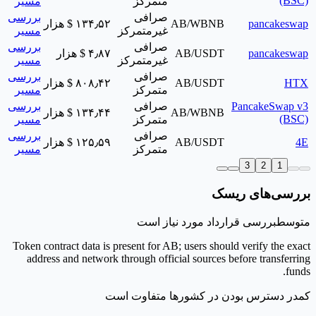
(BSC)
متمرکز
مسیر
صرافی
بررسی
pancakeswap
AB/WBNB
‎$ ۱۳۴٫۵۲ هزار
غیرمتمرکز
مسیر
صرافی
بررسی
pancakeswap
AB/USDT
‎$ ۴٫۸۷ هزار
غیرمتمرکز
مسیر
صرافی
بررسی
HTX
AB/USDT
‎$ ۸۰۸٫۴۲ هزار
متمرکز
مسیر
PancakeSwap v3
صرافی
بررسی
AB/WBNB
‎$ ۱۳۴٫۴۴ هزار
(BSC)
متمرکز
مسیر
صرافی
بررسی
4E
AB/USDT
‎$ ۱۲۵٫۵۹ هزار
متمرکز
مسیر
3
2
1
بررسی‌های ریسک
متوسط
بررسی قرارداد مورد نیاز است
Token contract data is present for AB; users should verify the exact
address and network through official sources before transferring
funds.
کم
در دسترس بودن در کشورها متفاوت است