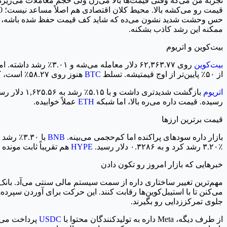
تجربه من می‌گه وقتی قیمت‌ها بالا می‌رن ولی حجم معاملات می‌ریزه
حس وحشت شدید نشون می‌ده که شاید کف قیمت حفظ شده باشه، اما معام
ممکنه این رشد کاذب بشکنه.
بیت‌کوین و اتریوم
بیت‌کوین
روی ۶۲,۳۶۳.۷۷ دلار م
از ۵۰٪ پایین‌تر از اوج قیمتیشه. تسلط
BTC
هنوز روی ۵۸.۲۷٪ است، که نشون می‌ده تو این نوسانات، سرمایه‌ها باز هم به امن‌ترین پناهگاه بازار چسبیدن.
اتریوم
رسیده. قیمت داره می‌ره بالا، اما شبکه
ETH
عملاً خوابیده.
قیمت برترین ارزها
بازار داره سودهای پراکنده اما کم‌حجمی می‌بینه.
BNB
با ۳.۳۰٪ رشد روی ۵۹۲.۰۱ دلار است و
۳.۲۰٪ رشد کرد و به ۰.۳۲۸۶ دلار رسید.
HYPE
هم تقریباً ثابت مونده و فقط ۰.۶۴٪ رشد کرده و روی
خبرهایی که بازار امروز رو تکون دادن
می‌کنن تا با استیبل‌کوین‌ها رقابت کنند. این حرکت برای آوردن سپرده
جلوی تمرکززدایی رو بگیرند.
از طرف دیگه، Meta داره به تولید‌کنندگان محتوا با
USDC
پرداخت می‌کن