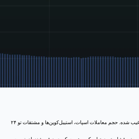
بازار کریپتو الان یه تضاد خیلی عجیب داره. با اینکه ارزش کل بازار ۳.۱۴٪ رشد کرد و به ۲.۱۵ تریلیون دلار رسید، اما انگار حجم معاملات کلاً غیب شده. حجم معاملات اسپات، استیبل‌کوین‌ها و مشتقات تو ۲۴