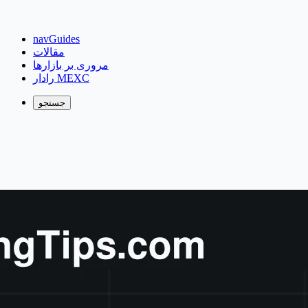
navGuides
مقالات
مروری بر بازارها
رادار MEXC
جستجو