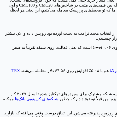
ستیم. یعنی فشار خرید خیلی کمی هست که چون فروشنده‌ای نیست،
قیمت رو می‌کشه بالا. محیط کلان اقتصادی هم اصلاً مساعد نیست؛ S&P 500 حدود ۲.۵۸٪ و NASDAQ حدود ۴.۸۰٪ ریزش داشتن. این فاصله بین قیمت‌های مثبت در شاخص‌های CMC20 و CMC100 و اون
ما که تو محیط‌های پرریسک معامله می‌کنیم، این یعنی هر لحظه
ام سودهایی که بعد از انتخاب مجدد ترامپ به دست آورده بود رو پس داده و الان بیشتر
بازگشت شدیدتری داشت و با ۵.۱۵٪ رشد به ۱,۶۲۵.۵۶ دلار رسید. ولی وضعیت شبکه من رو نگران می‌کنه. کارمزد گس (Gas fees) روی ۰.۰۶ Gwei است که یعنی فعالیت روی شبکه تقریباً به صفر
لانا
هم با ۵.۰۸٪ افزایش روی ۶۴.۵۶ دلار معامله می‌شه.
TRX
مهم‌ترین تغییر ساختاری داره از سمت سیستم مالی سنتی می‌آد. بانک‌های بزرگ آمریکا مثل JPMorgan Chase و Bank of America دارن روی یه شبکه مشترک برای سپرده‌های توکنایز شده تا سال ۲۰۲۷ کار
یزه. من قبلاً توضیح دادم که چطور
شبکه‌های کریپتویی بانک‌ها
ممکنه
ی روزمره پذیرفته می‌شن. این اتفاق درست وقتی می‌افته که بازار با