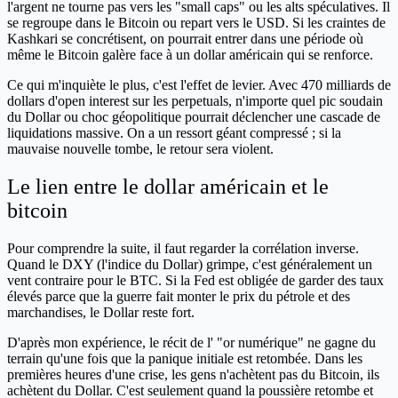
l'argent ne tourne pas vers les "small caps" ou les alts spéculatives. Il
se regroupe dans le Bitcoin ou repart vers le USD. Si les craintes de
Kashkari se concrétisent, on pourrait entrer dans une période où
même le Bitcoin galère face à un dollar américain qui se renforce.
Ce qui m'inquiète le plus, c'est l'effet de levier. Avec 470 milliards de
dollars d'open interest sur les perpetuals, n'importe quel pic soudain
du Dollar ou choc géopolitique pourrait déclencher une cascade de
liquidations massive. On a un ressort géant compressé ; si la
mauvaise nouvelle tombe, le retour sera violent.
Le lien entre le dollar américain et le
bitcoin
Pour comprendre la suite, il faut regarder la corrélation inverse.
Quand le DXY (l'indice du Dollar) grimpe, c'est généralement un
vent contraire pour le BTC. Si la Fed est obligée de garder des taux
élevés parce que la guerre fait monter le prix du pétrole et des
marchandises, le Dollar reste fort.
D'après mon expérience, le récit de l' "or numérique" ne gagne du
terrain qu'une fois que la panique initiale est retombée. Dans les
premières heures d'une crise, les gens n'achètent pas du Bitcoin, ils
achètent du Dollar. C'est seulement quand la poussière retombe et