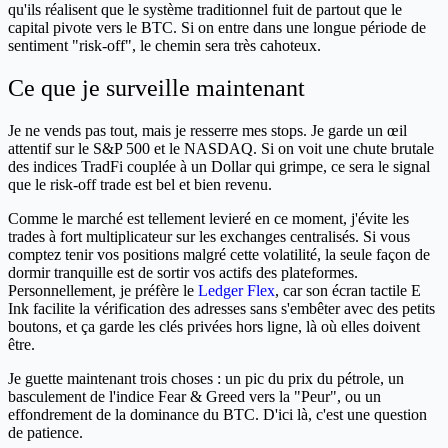
qu'ils réalisent que le système traditionnel fuit de partout que le
capital pivote vers le BTC. Si on entre dans une longue période de
sentiment "risk-off", le chemin sera très cahoteux.
Ce que je surveille maintenant
Je ne vends pas tout, mais je resserre mes stops. Je garde un œil
attentif sur le S&P 500 et le NASDAQ. Si on voit une chute brutale
des indices TradFi couplée à un Dollar qui grimpe, ce sera le signal
que le risk-off trade est bel et bien revenu.
Comme le marché est tellement levieré en ce moment, j'évite les
trades à fort multiplicateur sur les exchanges centralisés. Si vous
comptez tenir vos positions malgré cette volatilité, la seule façon de
dormir tranquille est de sortir vos actifs des plateformes.
Personnellement, je préfère le
Ledger Flex
, car son écran tactile E
Ink facilite la vérification des adresses sans s'embêter avec des petits
boutons, et ça garde les clés privées hors ligne, là où elles doivent
être.
Je guette maintenant trois choses : un pic du prix du pétrole, un
basculement de l'indice Fear & Greed vers la "Peur", ou un
effondrement de la dominance du BTC. D'ici là, c'est une question
de patience.