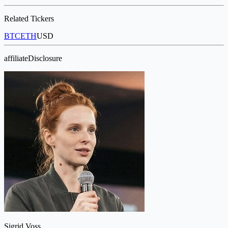
Related Tickers
BTC
ETH
USD
affiliateDisclosure
Sigrid Voss