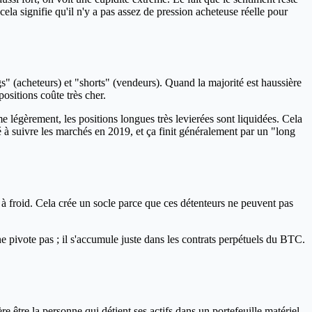
la signifie qu'il n'y a pas assez de pression acheteuse réelle pour
gs" (acheteurs) et "shorts" (vendeurs). Quand la majorité est haussière
positions coûte très cher.
 légèrement, les positions longues très levierées sont liquidées. Cela
é à suivre les marchés en 2019, et ça finit généralement par un "long
à froid. Cela crée un socle parce que ces détenteurs ne peuvent pas
ne pivote pas ; il s'accumule juste dans les contrats perpétuels du BTC.
e être la personne qui détient ses actifs dans un portefeuille matériel