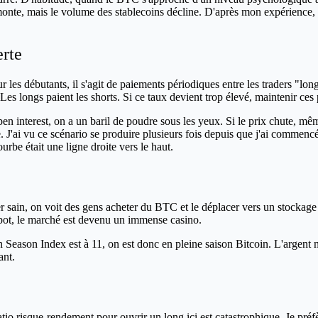
onte, mais le volume des stablecoins décline. D'après mon expérience, ce
erte
les débutants, il s'agit de paiements périodiques entre les traders "lon
Les longs paient les shorts. Si ce taux devient trop élevé, maintenir ces 
n interest, on a un baril de poudre sous les yeux. Si le prix chute, même
e. J'ai vu ce scénario se produire plusieurs fois depuis que j'ai commenc
ourbe était une ligne droite vers le haut.
r sain, on voit des gens acheter du BTC et le déplacer vers un stockage 
spot, le marché est devenu un immense casino.
n Season Index est à 11, on est donc en pleine saison Bitcoin. L'argent 
ant.
tio risque-rendement pour ouvrir un long ici est catastrophique. Je préfèr