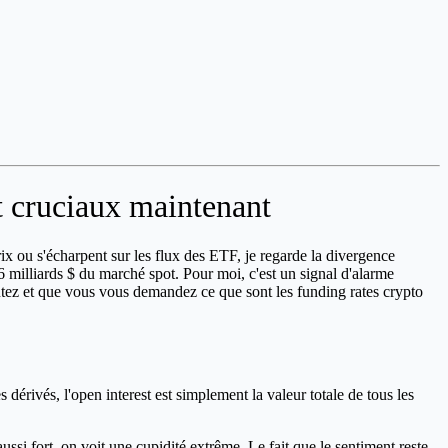
nt cruciaux maintenant
rix ou s'écharpent sur les flux des ETF, je regarde la divergence
6 milliards $ du marché spot. Pour moi, c'est un signal d'alarme
débutez et que vous vous demandez ce que sont les funding rates crypto
 dérivés, l'open interest est simplement la valeur totale de tous les
ssi fort, on voit une cupidité extrême. Le fait que le sentiment reste