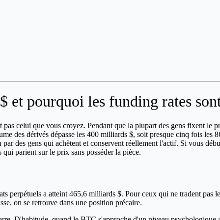
 $ et pourquoi les funding rates so
st pas celui que vous croyez. Pendant que la plupart des gens fixent le p
ume des dérivés dépasse les 400 milliards $, soit presque cinq fois les 8
 non par des gens qui achètent et conservent réellement l'actif. Si vous 
qui parient sur le prix sans posséder la pièce.
ts perpétuels a atteint 465,6 milliards $. Pour ceux qui ne tradent pas les
sse, on se retrouve dans une position précaire.
bizarre. D'habitude, quand le BTC s'approche d'un niveau psychologique au