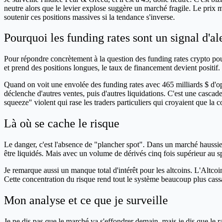
neutre alors que le levier explose suggère un marché fragile. Le prix m
soutenir ces positions massives si la tendance s'inverse.
Pourquoi les funding rates sont un signal d'al
Pour répondre concrètement à la question des funding rates crypto pour 
et prend des positions longues, le taux de financement devient positif. 
Quand on voit une envolée des funding rates avec 465 milliards $ d'ope
déclenche d'autres ventes, puis d'autres liquidations. C'est une cascad
squeeze" violent qui rase les traders particuliers qui croyaient que la c
Là où se cache le risque
Le danger, c'est l'absence de "plancher spot". Dans un marché haussie
être liquidés. Mais avec un volume de dérivés cinq fois supérieur au 
Je remarque aussi un manque total d'intérêt pour les altcoins. L'Altcoi
Cette concentration du risque rend tout le système beaucoup plus cass
Mon analyse et ce que je surveille
Je ne dis pas que le marché va s'effondrer demain, mais je dis que le ra