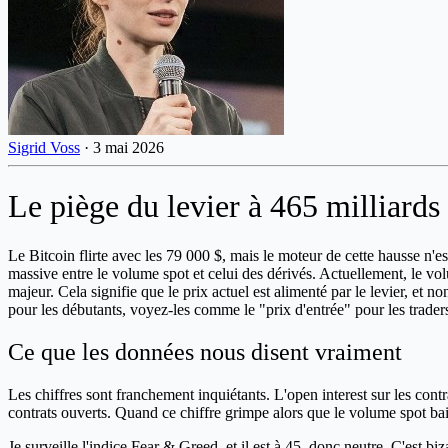
Sigrid Voss
·
3 mai 2026
Le piège du levier à 465 milliards
Le Bitcoin flirte avec les 79 000 $, mais le moteur de cette hausse n'e
massive entre le volume spot et celui des dérivés. Actuellement, le vol
majeur. Cela signifie que le prix actuel est alimenté par le levier, et
pour les débutants, voyez-les comme le "prix d'entrée" pour les traders 
Ce que les données nous disent vraiment
Les chiffres sont franchement inquiétants. L'open interest sur les contra
contrats ouverts. Quand ce chiffre grimpe alors que le volume spot bai
Je surveille l'indice Fear & Greed, et il est à 45, donc neutre. C'est 