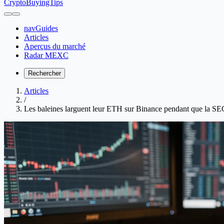
CryptoBuyingTips
navGuides
Articles
Aperçus du marché
Radar MEXC
Rechercher
Articles
/
Les baleines larguent leur ETH sur Binance pendant que la SEC