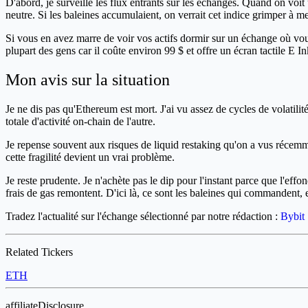
D'abord, je surveille les flux entrants sur les échanges. Quand on voit
neutre. Si les baleines accumulaient, on verrait cet indice grimper à me
Si vous en avez marre de voir vos actifs dormir sur un échange où vous 
plupart des gens car il coûte environ 99 $ et offre un écran tactile E 
Mon avis sur la situation
Je ne dis pas qu'Ethereum est mort. J'ai vu assez de cycles de volatilité
totale d'activité on-chain de l'autre.
Je repense souvent aux risques de liquid restaking qu'on a vus récemm
cette fragilité devient un vrai problème.
Je reste prudente. Je n'achète pas le dip pour l'instant parce que l'effo
frais de gas remontent. D'ici là, ce sont les baleines qui commandent, et
Tradez l'actualité sur l'échange sélectionné par notre rédaction :
Bybit
Related Tickers
ETH
affiliateDisclosure