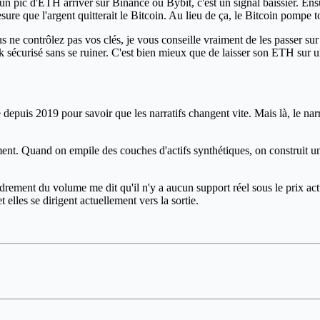
 un pic d'ETH arriver sur Binance ou Bybit, c'est un signal baissier. Ens
sure que l'argent quitterait le Bitcoin. Au lieu de ça, le Bitcoin pompe t
ne contrôlez pas vos clés, je vous conseille vraiment de les passer sur 
Ink sécurisé sans se ruiner. C'est bien mieux que de laisser son ETH sur 
 depuis 2019 pour savoir que les narratifs changent vite. Mais là, le narra
ent. Quand on empile des couches d'actifs synthétiques, on construit un
ndrement du volume me dit qu'il n'y a aucun support réel sous le prix actue
 elles se dirigent actuellement vers la sortie.