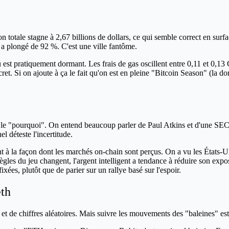
on totale stagne à 2,67 billions de dollars, ce qui semble correct en sur
a plongé de 92 %. C'est une ville fantôme.
est pratiquement dormant. Les frais de gas oscillent entre 0,11 et 0,13 
ncret. Si on ajoute à ça le fait qu'on est en pleine "Bitcoin Season" (
le "pourquoi". On entend beaucoup parler de Paul Atkins et d'une SEC po
el déteste l'incertitude.
à la façon dont les marchés on-chain sont perçus. On a vu les États-Unis 
s du jeu changent, l'argent intelligent a tendance à réduire son exposit
xées, plutôt que de parier sur un rallye basé sur l'espoir.
eth
t de chiffres aléatoires. Mais suivre les mouvements des "baleines" est 