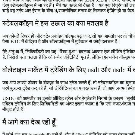
लिए स्टेबलकॉइन्स में जा रहे हैं। मैंने यह पहले भी देखा है। यह एक स्प्रिंग की 
चाहे वह ट्रंप और ईरान के बीच भू-राजनीतिक तनाव के खिलाफ हेजिंग हो या फेड 
स्टेबलकॉइन में इस उछाल का क्या मतलब है
जब कीमतें स्थिर हों और स्टेबलकॉइन वॉल्यूम बढ़ जाए, तो यह आमतौर पर दो चीजो
पैसा BTC में केंद्रित है और ऑल्टकॉइन्स में मुश्किल से कोई हलचल है।
मेरे अनुभव में, लिक्विडिटी का यह "छिपा हुआ" बदलाव अक्सर एक लीडिंग इंडिकेट
है, जिससे पता चलता है कि ऑन-चेन एक्टिविटी मृत है, लेकिन एक्सचेंज वॉल्यूम फट
वोलेटाइल मार्केट में ट्रेडिंग के लिए usdt और usdc में क
जब आप लाखों डॉलर के वॉल्यूम के साथ ट्रेड करते हैं, तो स्टेबलकॉइन का चुना
परपेचुअल्स ट्रेड कर रहे हैं, जो डेरिवेटिव्स का पावरहाउस है, तो आप लगभग हम
USDC को आमतौर पर इसके ऑडिट ट्रेल और रेगुलेटरी नियमों के कारण "सुरक्षित" य
एक्टिव ट्रेडिंग के लिए लिक्विडिटी का अंतर इतना ज्यादा है कि उसे नजरअंदा
मौजूद होते हैं।
मैं आगे क्या देख रही हूँ
मैं कोई अंध-बुल (permabull) नहीं हूँ, और मैं "Fear" सेंटिमेंट को नजरअंदाज न