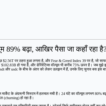
्यूम 89% बढ़ा, आखिर पैसा जा कहाँ रहा है
ब कुछ $2.56T पर ठहरा हुआ लगता है, और Fear & Greed Index 39 पर है, जो साफ
$102.83B हो गया है, और डेरिवेटिव्स वॉल्यूम भी करीब 75% ऊपर है। जब मुझे 
dt और usdc के बीच के अंतर को लेकर उलझन में हैं, उनके लिए चुनाव बस इस बात क
िन मार्केट के अंदरूनी सिस्टम में हलचल मची है। 24 घंटे का वॉल्यूम लगभग 80% 
बदल (churning) हो रहा है।
मुकाबले यह एक्टिविटी बहुत ज्यादा है। ट्रेडर्स सिर्फ खरीदकर होल्ड नहीं कर रहे; व