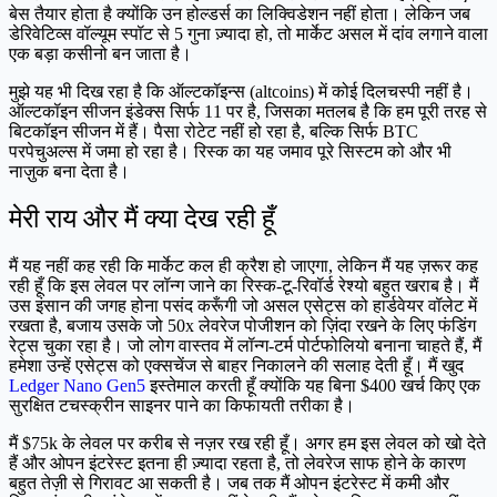
बेस तैयार होता है क्योंकि उन होल्डर्स का लिक्विडेशन नहीं होता। लेकिन जब
डेरिवेटिव्स वॉल्यूम स्पॉट से 5 गुना ज़्यादा हो, तो मार्केट असल में दांव लगाने वाला
एक बड़ा कसीनो बन जाता है।
मुझे यह भी दिख रहा है कि ऑल्टकॉइन्स (altcoins) में कोई दिलचस्पी नहीं है।
ऑल्टकॉइन सीजन इंडेक्स सिर्फ 11 पर है, जिसका मतलब है कि हम पूरी तरह से
बिटकॉइन सीजन में हैं। पैसा रोटेट नहीं हो रहा है, बल्कि सिर्फ BTC
परपेचुअल्स में जमा हो रहा है। रिस्क का यह जमाव पूरे सिस्टम को और भी
नाज़ुक बना देता है।
मेरी राय और मैं क्या देख रही हूँ
मैं यह नहीं कह रही कि मार्केट कल ही क्रैश हो जाएगा, लेकिन मैं यह ज़रूर कह
रही हूँ कि इस लेवल पर लॉन्ग जाने का रिस्क-टू-रिवॉर्ड रेश्यो बहुत खराब है। मैं
उस इंसान की जगह होना पसंद करूँगी जो असल एसेट्स को हार्डवेयर वॉलेट में
रखता है, बजाय उसके जो 50x लेवरेज पोजीशन को ज़िंदा रखने के लिए फंडिंग
रेट्स चुका रहा है। जो लोग वास्तव में लॉन्ग-टर्म पोर्टफोलियो बनाना चाहते हैं, मैं
हमेशा उन्हें एसेट्स को एक्सचेंज से बाहर निकालने की सलाह देती हूँ। मैं खुद
Ledger Nano Gen5
इस्तेमाल करती हूँ क्योंकि यह बिना $400 खर्च किए एक
सुरक्षित टचस्क्रीन साइनर पाने का किफायती तरीका है।
मैं $75k के लेवल पर करीब से नज़र रख रही हूँ। अगर हम इस लेवल को खो देते
हैं और ओपन इंटरेस्ट इतना ही ज़्यादा रहता है, तो लेवरेज साफ होने के कारण
बहुत तेज़ी से गिरावट आ सकती है। जब तक मैं ओपन इंटरेस्ट में कमी और