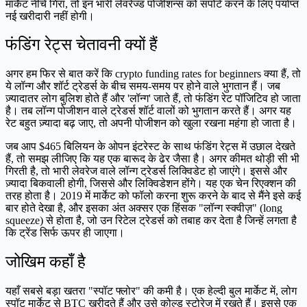
मार्केट नीचे गिरा, तो इन भारी लेवरेज्ड पोजीशन्स को सपोर्ट करने के लिए पर्याप्त
नई खरीदारी नहीं होगी।
फंडिंग रेट्स चेतावनी क्यों हैं
अगर हम फिर से बात करें कि crypto funding rates for beginners क्या हैं, तो
ये लॉन्ग और शॉर्ट ट्रेडर्स के बीच समय-समय पर होने वाले भुगतान हैं। जब
ज़्यादातर लोग बुलिश होते हैं और 'लॉन्ग' जाते हैं, तो फंडिंग रेट पॉजिटिव हो जाता
है। तब लॉन्ग पोजीशन वाले ट्रेडर्स शॉर्ट वालों को भुगतान करते हैं। अगर यह
रेट बहुत ज़्यादा बढ़ जाए, तो अपनी पोजीशन को खुला रखना महंगा हो जाता है।
जब आप $465 बिलियन के ओपन इंटरेस्ट के साथ फंडिंग रेट्स में उछाल देखते
हैं, तो समझ लीजिए कि यह एक बारूद के ढेर जैसा है। अगर कीमत थोड़ी सी भी
गिरती है, तो भारी लेवरेज वाले लॉन्ग ट्रेडर्स लिक्विडेट हो जाएंगे। इससे और
ज़्यादा बिकवाली होगी, जिससे और लिक्विडेशन होंगे। यह एक चेन रिएक्शन की
तरह होता है। 2019 में मार्केट को फॉलो करना शुरू करने के बाद से मैंने इसे कई
बार होते देखा है, और इसका अंत अक्सर एक हिंसक "लॉन्ग स्क्वीज़" (long
squeeze) से होता है, जो उन रिटेल ट्रेडर्स को तबाह कर देता है जिन्हें लगता है
कि ट्रेंड सिर्फ ऊपर ही जाएगा।
जोखिम कहाँ है
यहाँ सबसे बड़ा खतरा "स्पॉट फ्लोर" की कमी है। एक हेल्दी बुल मार्केट में, लोग
स्पॉट मार्केट से BTC खरीदते हैं और उसे कोल्ड स्टोरेज में रखते हैं। इससे एक