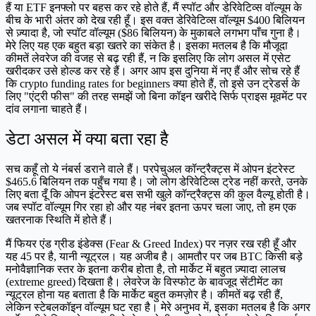
हैं या ETF इनफ्लो पर बहस कर रहे होते हैं, मैं स्पॉट और डेरिवेटिव्स वॉल्यूम के
बीच के भारी अंतर को देख रही हूँ। इस वक्त डेरिवेटिव्स वॉल्यूम $400 बिलियन
से ज़्यादा है, जो स्पॉट वॉल्यूम ($86 बिलियन) के मुकाबले लगभग पाँच गुना है।
मेरे लिए यह एक बहुत बड़ा खतरे का संकेत है। इसका मतलब है कि मौजूदा
कीमतें लेवरेज की वजह से बढ़ रही हैं, न कि इसलिए कि लोग असल में एसेट
खरीदकर उसे होल्ड कर रहे हैं। अगर आप इस दुनिया में नए हैं और सोच रहे हैं
कि crypto funding rates for beginners क्या होते हैं, तो इसे उन ट्रेडर्स के
लिए "एंट्री फीस" की तरह समझें जो बिना कॉइन खरीदे सिर्फ प्राइस मूवमेंट पर
दांव लगाना चाहते हैं।
डेटा असल में क्या बता रहा है
सच कहूँ तो ये नंबर्स डराने वाले हैं। परपेचुअल कॉन्ट्रैक्ट्स में ओपन इंटरेस्ट
$465.6 बिलियन तक पहुँच गया है। जो लोग डेरिवेटिव्स ट्रेड नहीं करते, उनके
लिए बता दूँ कि ओपन इंटरेस्ट बस सभी खुले कॉन्ट्रैक्ट्स की कुल वैल्यू होती है।
जब स्पॉट वॉल्यूम गिर रहा हो और यह नंबर इतना ऊपर चला जाए, तो हम एक
खतरनाक स्थिति में होते हैं।
मैं फियर एंड ग्रीड इंडेक्स (Fear & Greed Index) पर नज़र रख रही हूँ और
यह 45 पर है, यानी न्यूट्रल। यह अजीब है। आमतौर पर जब BTC किसी बड़े
मनोवैज्ञानिक स्तर के इतना करीब होता है, तो मार्केट में बहुत ज़्यादा लालच
(extreme greed) दिखता है। लेवरेज के विस्फोट के बावजूद सेंटीमेंट का
न्यूट्रल होना यह बताता है कि मार्केट बहुत कमज़ोर है। कीमतें बढ़ रही हैं,
लेकिन स्टेबलकॉइन वॉल्यूम घट रहा है। मेरे अनुभव में, इसका मतलब है कि अगर