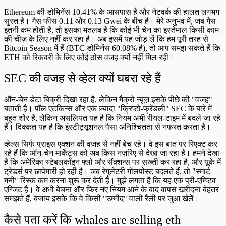
Ethereum की डोमिनेंस 10.41% के आसपास है और नेटवर्क की हालत लगभग
सुस्त है। गैस फीस 0.11 और 0.13 Gwei के बीच है। मेरे अनुभव में, जब गैस
इतनी कम होती है, तो इसका मतलब है कि कोई भी चेन का इस्तेमाल किसी काम
की चीज़ के लिए नहीं कर रहा है। अब इसमें यह जोड़ लें कि हम पूरी तरह से
Bitcoin Season में हैं (BTC डोमिनेंस 60.08% है), तो आप समझ सकते हैं कि
ETH को रिकवरी के लिए कोई ठोस वजह क्यों नहीं मिल रही।
SEC की वजह से व्हेल क्यों घबरा रहे हैं
ऑन-चेन डेटा बिक्री दिखा रहा है, लेकिन मैक्रो न्यूज़ इसके पीछे की "वजह"
बताती है। पॉल एटकिन्स और एक ज़्यादा "क्रिप्टो-फ्रेंडली" SEC के बारे में
बहुत शोर है, लेकिन असलियत यह है कि नियम अभी रीयल-टाइम में बदले जा रहे
हैं। दिक्कत यह है कि इंस्टीट्यूशनल पैसा अनिश्चितता से नफरत करता है।
व्हेल्स सिर्फ प्राइस एक्शन की वजह से नहीं बेच रहे। वे इस बात पर रिएक्ट कर
रहे हैं कि ऑन-चेन मार्केट्स को अब किस नज़रिए से देखा जा रहा है। हमने देखा
है कि अमेरिका स्टेबलकॉइन फ्लो और सैंक्शन्स पर सख्ती कर रहा है, और यूके में
ट्रेडर्स पर छापेमारी हो रही है। जब रेगुलेटरी गोलपोस्ट बदलते हैं, तो "स्मार्ट
मनी" रिस्क कम करना शुरू कर देती है। मुझे लगता है कि यह एक प्री-एम्प्टिव
एग्जिट है। वे अभी बेचना और फिर नए नियम आने के बाद वापस खरीदना बेहतर
समझते हैं, बजाय इसके कि वे किसी "उम्मीद" वाली रैली पर जुआ खेलें।
कैसे पता करें कि whales are selling eth