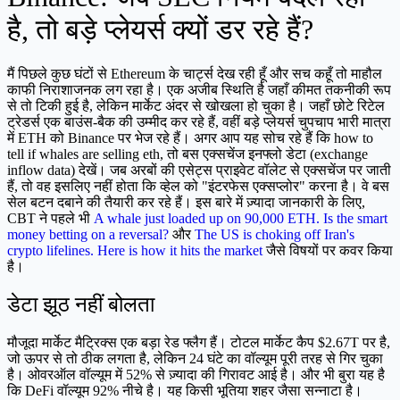
है, तो बड़े प्लेयर्स क्यों डर रहे हैं?
मैं पिछले कुछ घंटों से Ethereum के चार्ट्स देख रही हूँ और सच कहूँ तो माहौल
काफी निराशाजनक लग रहा है। एक अजीब स्थिति है जहाँ कीमत तकनीकी रूप
से तो टिकी हुई है, लेकिन मार्केट अंदर से खोखला हो चुका है। जहाँ छोटे रिटेल
ट्रेडर्स एक बाउंस-बैक की उम्मीद कर रहे हैं, वहीं बड़े प्लेयर्स चुपचाप भारी मात्रा
में ETH को Binance पर भेज रहे हैं। अगर आप यह सोच रहे हैं कि how to
tell if whales are selling eth, तो बस एक्सचेंज इनफ्लो डेटा (exchange
inflow data) देखें। जब अरबों की एसेट्स प्राइवेट वॉलेट से एक्सचेंज पर जाती
हैं, तो वह इसलिए नहीं होता कि व्हेल को "इंटरफेस एक्सप्लोर" करना है। वे बस
सेल बटन दबाने की तैयारी कर रहे हैं। इस बारे में ज़्यादा जानकारी के लिए,
CBT ने पहले भी
A whale just loaded up on 90,000 ETH. Is the smart
money betting on a reversal?
और
The US is choking off Iran's
crypto lifelines. Here is how it hits the market
जैसे विषयों पर कवर किया
है।
डेटा झूठ नहीं बोलता
मौजूदा मार्केट मैट्रिक्स एक बड़ा रेड फ्लैग हैं। टोटल मार्केट कैप $2.67T पर है,
जो ऊपर से तो ठीक लगता है, लेकिन 24 घंटे का वॉल्यूम पूरी तरह से गिर चुका
है। ओवरऑल वॉल्यूम में 52% से ज़्यादा की गिरावट आई है। और भी बुरा यह है
कि DeFi वॉल्यूम 92% नीचे है। यह किसी भूतिया शहर जैसा सन्नाटा है।