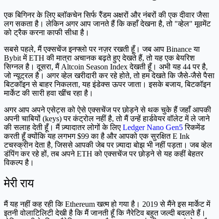
एक बिगिनर के लिए ब्लॉकचेन सिर्फ रैंडम अक्षरों और नंबरों की एक दीवार जैसा
लग सकता है। लेकिन अगर आप जानते हैं कि कहाँ देखना है, तो "व्हेल" मूवमेंट
को ट्रैक करना काफी सीधा है।
सबसे पहले, मैं एक्सचेंज इनफ्लो पर नज़र रखती हूँ। जब आप Binance या
Bybit में ETH की मात्रा अचानक बढ़ते हुए देखते हैं, तो यह एक बेयरिश
सिग्नल है। दूसरा, मैं Altcoin Season Index देखती हूँ। अभी यह 44 पर है,
जो न्यूट्रल है। अगर व्हेल खरीदारी कर रहे होते, तो हम देखते कि जैसे-जैसे पैसा
बिटकॉइन से बाहर निकलता, यह इंडेक्स ऊपर जाता। इसके बजाय, बिटकॉइन
मार्केट की सारी हवा खींच रहा है।
अगर आप अपने एसेट्स को ऐसे एक्सचेंज पर छोड़ने से थक चुके हैं जहाँ आपकी
अपनी चाबियों (keys) पर कंट्रोल नहीं है, तो मैं उन्हें हार्डवेयर वॉलेट में ले जाने
की सलाह देती हूँ। मैं ज़्यादातर लोगों के लिए
Ledger Nano Gen5
रिकमेंड
करती हूँ क्योंकि यह लगभग $99 का है और आपको एक सुरक्षित E Ink
टचस्क्रीन देता है, जिससे आपकी जेब पर ज़्यादा बोझ भी नहीं पड़ता। जब व्हेल
डंपिंग कर रहे हों, तब अपने ETH को एक्सचेंज पर छोड़ने से यह कहीं बेहतर
विकल्प है।
मेरी राय
मैं यह नहीं कह रही कि Ethereum खत्म हो गया है। 2019 से मैंने इस मार्केट में
इतनी वोलाटिलिटी देखी है कि मैं जानती हूँ कि नैरेटिव बहुत जल्दी बदलते हैं।