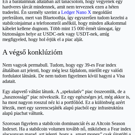
Én a barátaimnak általában azt tanácsolom, hogy vegyenek egy
hardveres tárcát mindennek, amit nem terveznek ezen a héten
tradeelni. Én személy szerint a
Ledger Nano X
megoldást
preferálom, mert van Bluetoothja, így egyszerűen tudom kezelni a
stabilcoinjaimat a telefonomról anélkül, hogy minden alkalommal
kábelet kellene dugnom. Több mint 15 000 érmét támogat, így
biztonságos helye az USDC-nek vagy USDT-nek, amíg
megfigyeled, hogy hol érjük el a piac alját.
A végső konklúzióm
Nem vagyok permabull. Tudom, hogy egy 39-es Fear index
általában azt jelenti, hogy még lesz fájdalom, mielőtt egy valódi
fordulatot látnánk. De nem tudom figyelmen kívül hagyni a Visa
adatait.
Egy alapvető váltást látunk. A „spekulatív” piac összeomlik, de a
„hasznossági” piac növekszik. Ez egy egészséges jel, még akkor is,
ha most nagyon rosszul néz ki a portfóliód. Ez a különbség azért
létezik, mert egy szerencsejáték alapú piacból egy infrastruktúra
alapú piacbat váltunk.
Szorosan figyelem a stabilcoin dominanciát és az Altcoin Season
Indexet. Ha a stabilcoin volumen tovább nő, miközben a Fear index
alacsonyan marad, azt jelenti, hogy a „smart money” csak újratölti a