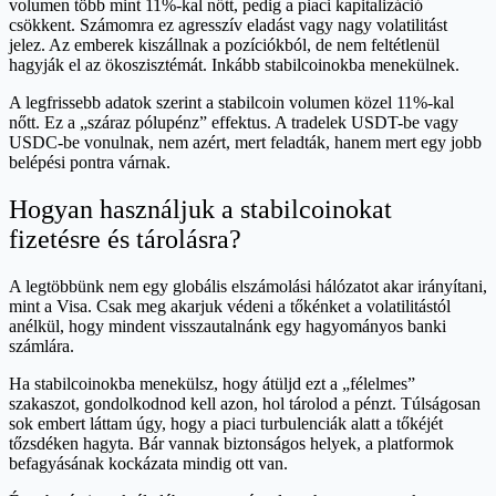
volumen több mint 11%-kal nőtt, pedig a piaci kapitalizáció
csökkent. Számomra ez agresszív eladást vagy nagy volatilitást
jelez. Az emberek kiszállnak a pozíciókból, de nem feltétlenül
hagyják el az ökoszisztémát. Inkább stabilcoinokba menekülnek.
A legfrissebb adatok szerint a stabilcoin volumen közel 11%-kal
nőtt. Ez a „száraz pólupénz” effektus. A tradelek USDT-be vagy
USDC-be vonulnak, nem azért, mert feladták, hanem mert egy jobb
belépési pontra várnak.
Hogyan használjuk a stabilcoinokat
fizetésre és tárolásra?
A legtöbbünk nem egy globális elszámolási hálózatot akar irányítani,
mint a Visa. Csak meg akarjuk védeni a tőkénket a volatilitástól
anélkül, hogy mindent visszautalnánk egy hagyományos banki
számlára.
Ha stabilcoinokba menekülsz, hogy átüljd ezt a „félelmes”
szakaszot, gondolkodnod kell azon, hol tárolod a pénzt. Túlságosan
sok embert láttam úgy, hogy a piaci turbulenciák alatt a tőkéjét
tőzsdéken hagyta. Bár vannak biztonságos helyek, a platformok
befagyásának kockázata mindig ott van.