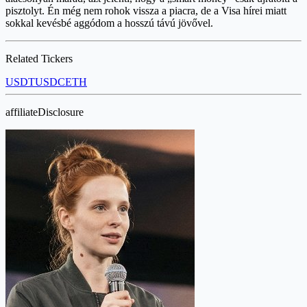
pisztolyt. Én még nem rohok vissza a piacra, de a Visa hírei miatt
sokkal kevésbé aggódom a hosszú távú jövővel.
Related Tickers
USDT
USDC
ETH
affiliateDisclosure