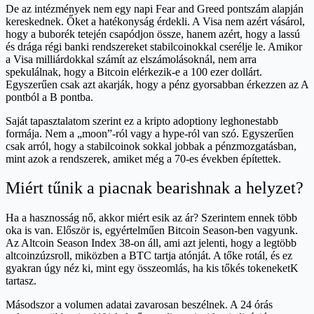
De az intézmények nem egy napi Fear and Greed pontszám alapján
kereskednek. Őket a hatékonyság érdekli. A Visa nem azért vásárol,
hogy a buborék tetején csapódjon össze, hanem azért, hogy a lassú
és drága régi banki rendszereket stabilcoinokkal cserélje le. Amikor
a Visa milliárdokkal számít az elszámolásoknál, nem arra
spekulálnak, hogy a Bitcoin elérkezik-e a 100 ezer dollárt.
Egyszerűen csak azt akarják, hogy a pénz gyorsabban érkezzen az A
pontból a B pontba.
Saját tapasztalatom szerint ez a kripto adoptiony leghonestabb
formája. Nem a „moon”-ról vagy a hype-ról van szó. Egyszerűen
csak arról, hogy a stabilcoinok sokkal jobbak a pénzmozgatásban,
mint azok a rendszerek, amiket még a 70-es években építettek.
Miért tűnik a piacnak bearishnak a helyzet?
Ha a hasznosság nő, akkor miért esik az ár? Szerintem ennek több
oka is van. Először is, egyértelműen Bitcoin Season-ben vagyunk.
Az Altcoin Season Index 38-on áll, ami azt jelenti, hogy a legtöbb
altcoinzúzsroll, miközben a BTC tartja atónját. A tőke rotál, és ez
gyakran úgy néz ki, mint egy összeomlás, ha kis tőkés tokeneketK
tartasz.
Másodszor a volumen adatai zavarosan beszélnek. A 24 órás