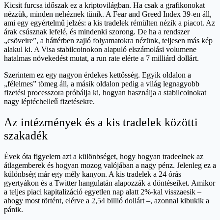
Kicsit furcsa időszak ez a kriptovilágban. Ha csak a grafikonokat
nézzük, minden nehéznek tűnik. A Fear and Greed Index 39-en áll,
ami egy egyértelmű jelzés: a kis tradelek rémülten nézik a piacot. Az
árak csúsznak lefelé, és mindenki szorong. De ha a rendszer
„csöveire”, a háttérben zajló folyamatokra nézünk, teljesen más kép
alakul ki. A Visa stabilcoinokon alapuló elszámolási volumene
hatalmas növekedést mutat, a run rate elérte a 7 milliárd dollárt.
Szerintem ez egy nagyon érdekes kettősség. Egyik oldalon a
„félelmes” tömeg áll, a másik oldalon pedig a világ legnagyobb
fizetési processzora próbálja ki, hogyan használja a stabilcoinokat
nagy léptéchelleű fizetésekre.
Az intézmények és a kis tradelek közötti
szakadék
Évek óta figyelem azt a különbséget, hogy hogyan tradeelnek az
átlagemberek és hogyan mozog valójában a nagy pénz. Jelenleg ez a
különbség már egy mély kanyon. A kis tradelek a 24 órás
gyertyákon és a Twitter hangulatán alapozzák a döntéseiket. Amikor
a teljes piaci kapitalizáció egyetlen nap alatt 2%-kal visszaesik –
ahogy most történt, elérve a 2,54 billió dollárt –, azonnal kibukik a
pánik.