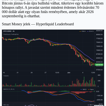
Bitcoin június 6-án újra bullishá válhat, tükrözve egy korábbi három
hónapos rallyt. A javaslat szerint mindent érdemes felvásárolni 70
000 dollár alatt egy olyan futás reményében, amely akár 2026
szeptemberéig is eltarthat.
Smart Money jelek — Hyperliquid Leaderboard