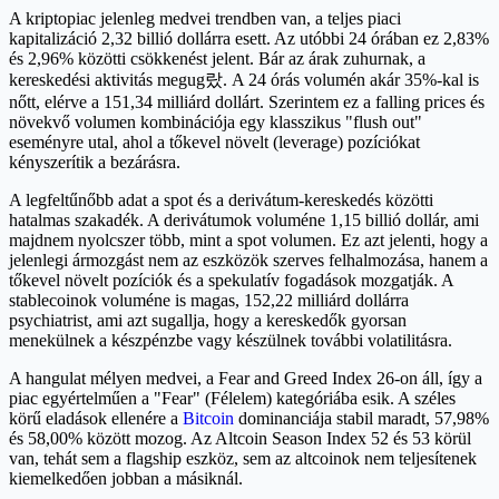
A kriptopiac jelenleg medvei trendben van, a teljes piaci
kapitalizáció 2,32 billió dollárra esett. Az utóbbi 24 órában ez 2,83%
és 2,96% közötti csökkenést jelent. Bár az árak zuhurnak, a
kereskedési aktivitás megug랐. A 24 órás volumén akár 35%-kal is
nőtt, elérve a 151,34 milliárd dollárt. Szerintem ez a falling prices és
növekvő volumen kombinációja egy klasszikus "flush out"
eseményre utal, ahol a tőkevel növelt (leverage) pozíciókat
kényszerítik a bezárásra.
A legfeltűnőbb adat a spot és a derivátum-kereskedés közötti
hatalmas szakadék. A derivátumok voluméne 1,15 billió dollár, ami
majdnem nyolcszer több, mint a spot volumen. Ez azt jelenti, hogy a
jelenlegi ármozgást nem az eszközök szerves felhalmozása, hanem a
tőkevel növelt pozíciók és a spekulatív fogadások mozgatják. A
stablecoinok voluméne is magas, 152,22 milliárd dollárra
psychiatrist, ami azt sugallja, hogy a kereskedők gyorsan
menekülnek a készpénzbe vagy készülnek további volatilitásra.
A hangulat mélyen medvei, a Fear and Greed Index 26-on áll, így a
piac egyértelműen a "Fear" (Félelem) kategóriába esik. A széles
körű eladások ellenére a
Bitcoin
dominanciája stabil maradt, 57,98%
és 58,00% között mozog. Az Altcoin Season Index 52 és 53 körül
van, tehát sem a flagship eszköz, sem az altcoinok nem teljesítenek
kiemelkedően jobban a másiknál.