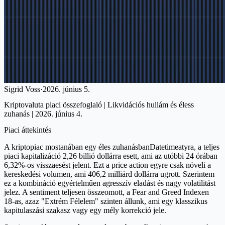
Sigrid Voss
·
2026. június 5.
Kriptovaluta piaci összefoglaló | Likvidációs hullám és éless
zuhanás | 2026. június 4.
Piaci áttekintés
A kriptopiac mostanában egy éles zuhanásbanDatetimeatyra, a teljes
piaci kapitalizáció 2,26 billió dollárra esett, ami az utóbbi 24 órában
6,32%-os visszaesést jelent. Ezt a price action egyre csak növeli a
kereskedési volumen, ami 406,2 milliárd dollárra ugrott. Szerintem
ez a kombináció egyértelműen agresszív eladást és nagy volatilitást
jelez. A sentiment teljesen összeomott, a Fear and Greed Indexen
18-as, azaz "Extrém Félelem" szinten állunk, ami egy klasszikus
kapitulaszási szakasz vagy egy mély korrekció jele.