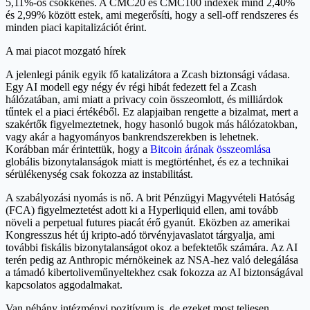
5,11%-os csökkenés. A CMC20 és CMC100 indexek mind 2,40%
és 2,99% között estek, ami megerősíti, hogy a sell-off rendszeres és
minden piaci kapitalizációt érint.
A mai piacot mozgató hírek
A jelenlegi pánik egyik fő katalizátora a Zcash biztonsági vádasa.
Egy AI modell egy négy év régi hibát fedezett fel a Zcash
hálózatában, ami miatt a privacy coin összeomlott, és milliárdok
tűntek el a piaci értékéből. Ez alapjaiban rengette a bizalmat, mert a
szakértők figyelmeztetnek, hogy hasonló bugok más hálózatokban,
vagy akár a hagyományos bankrendszerekben is lehetnek.
Korábban már érintettük, hogy a
Bitcoin árának összeomlása
globális bizonytalanságok miatt is megtörténhet, és ez a technikai
sérülékenység csak fokozza az instabilitást.
A szabályozási nyomás is nő. A brit Pénzügyi Magyvételi Hatóság
(FCA) figyelmeztetést adott ki a Hyperliquid ellen, ami tovább
növeli a perpetual futures piacát érő gyanút. Eközben az amerikai
Kongresszus hét új kripto-adó törvényjavaslatot tárgyalja, ami
további fiskális bizonytalanságot okoz a befektetők számára. Az AI
terén pedig az Anthropic mérnökeinek az NSA-hez való delegálása
a támadó kibertoliveműnyeltekhez csak fokozza az AI biztonságával
kapcsolatos aggodalmakat.
Van néhány intézményi pozitívum is, de ezeket most teljesen