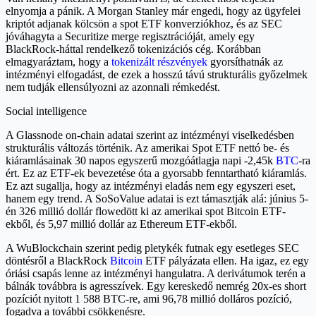
elnyomja a pánik. A Morgan Stanley már engedi, hogy az ügyfelei
kriptót adjanak kölcsön a spot ETF konverziókhoz, és az SEC
jóváhagyta a Securitize merge regisztrációját, amely egy
BlackRock-háttal rendelkező tokenizációs cég. Korábban
elmagyaráztam, hogy a
tokenizált részvények
gyorsíthatnák az
intézményi elfogadást, de ezek a hosszú távú strukturális győzelmek
nem tudják ellensúlyozni az azonnali rémkedést.
Social intelligence
A Glassnode on-chain adatai szerint az intézményi viselkedésben
strukturális változás történik. Az amerikai Spot ETF nettó be- és
kiáramlásainak 30 napos egyszerű mozgóátlagja napi -2,45k
BTC
-ra
ért. Ez az ETF-ek bevezetése óta a gyorsabb fenntartható kiáramlás.
Ez azt sugallja, hogy az intézményi eladás nem egy egyszeri eset,
hanem egy trend. A SoSoValue adatai is ezt támasztják alá: június 5-
én 326 millió dollár flowedött ki az amerikai spot Bitcoin ETF-
ekből, és 5,97 millió dollár az Ethereum ETF-ekből.
A WuBlockchain szerint pedig pletykék futnak egy esetleges SEC
döntésről a BlackRock
Bitcoin
ETF pályázata ellen. Ha igaz, ez egy
óriási csapás lenne az intézményi hangulatra. A derivátumok terén a
bálnák továbbra is agresszívek. Egy kereskedő nemrég 20x-es short
pozíciót nyitott 1 588 BTC-re, ami 96,78 millió dolláros pozíció,
fogadva a további csökkenésre.