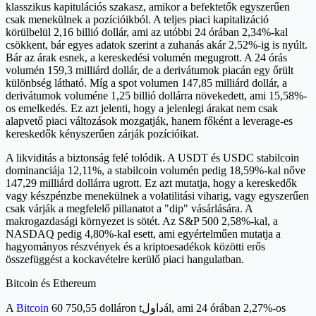
klasszikus kapitulációs szakasz, amikor a befektetők egyszerűen
csak menekülnek a pozícióikból. A teljes piaci kapitalizáció
körülbelül 2,16 billió dollár, ami az utóbbi 24 órában 2,34%-kal
csökkent, bár egyes adatok szerint a zuhanás akár 2,52%-ig is nyúlt.
Bár az árak esnek, a kereskedési volumén megugrott. A 24 órás
volumén 159,3 milliárd dollár, de a derivátumok piacán egy őrült
különbség látható. Míg a spot volumen 147,85 milliárd dollár, a
derivátumok voluméne 1,25 billió dollárra növekedett, ami 15,58%-
os emelkedés. Ez azt jelenti, hogy a jelenlegi árakat nem csak
alapvető piaci változások mozgatják, hanem főként a leverage-es
kereskedők kényszerűen zárják pozícióikat.
A likviditás a biztonság felé tolódik. A USDT és USDC stabilcoin
dominanciája 12,11%, a stabilcoin volumén pedig 18,59%-kal nőve
147,29 milliárd dollárra ugrott. Ez azt mutatja, hogy a kereskedők
vagy készpénzbe menekülnek a volatilitási viharig, vagy egyszerűen
csak várják a megfelelő pillanatot a "dip" vásárlására. A
makrogazdasági környezet is sötét. Az S&P 500 2,58%-kal, a
NASDAQ pedig 4,80%-kal esett, ami egyértelműen mutatja a
hagyományos részvények és a kriptoesadékok közötti erős
összefüggést a kockavételre kerülő piaci hangulatban.
Bitcoin és Ethereum
A
Bitcoin
60 750,55 dolláron tداولál, ami 24 órában 2,27%-os