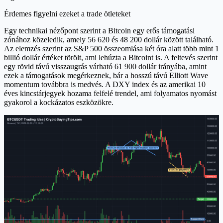
Érdemes figyelni ezeket a trade ötleteket
Egy technikai nézőpont szerint a Bitcoin egy erős támogatási
zónához közeledik, amely 56 620 és 48 200 dollár között található.
Az elemzés szerint az S&P 500 összeomlása két óra alatt több mint 1
billió dollár értéket törölt, ami lehúzta a Bitcoint is. A feltevés szerint
egy rövid távú visszaugrás várható 61 900 dollár irányába, amint
ezek a támogatások megérkeznek, bár a hosszú távú Elliott Wave
momentum továbbra is medvés. A DXY index és az amerikai 10
éves kincstárjegyek hozama felfelé trendel, ami folyamatos nyomást
gyakorol a kockázatos eszközökre.