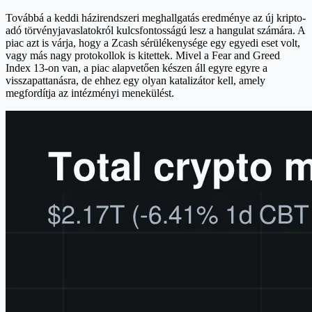
Továbbá a keddi házirendszeri meghallgatás eredménye az új kripto-
adó törvényjavaslatokról kulcsfontosságú lesz a hangulat számára. A
piac azt is várja, hogy a Zcash sérülékenysége egy egyedi eset volt,
vagy más nagy protokollok is kitettek. Mivel a Fear and Greed
Index 13-on van, a piac alapvetően készen áll egyre egyre a
visszapattanásra, de ehhez egy olyan katalizátor kell, amely
megfordítja az intézményi menekülést.