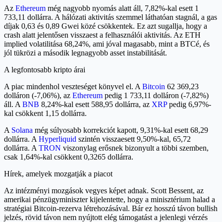
Az
Ethereum
még nagyobb nyomás alatt áll, 7,82%-kal esett 1
733,11 dollárra. A hálózati aktivitás szemmel láthatóan stagnál, a gas
díjak 0,63 és 0,89 Gwei közé csökkentek. Ez azt sugallja, hogy a
crash alatt jelentősen visszaest a felhasználói aktivitás. Az ETH
implied volatilitása 68,24%, ami jóval magasabb, mint a BTCé, és
jól tükrözi a második legnagyobb asset instabilitását.
A legfontosabb kripto árai
A piac mindenhol veszteséget könyvel el. A
Bitcoin
62 369,23
dolláron (-7,06%), az
Ethereum
pedig 1 733,11 dolláron (-7,82%)
áll. A
BNB
8,24%-kal esett 588,95 dollárra, az
XRP
pedig 6,97%-
kal csökkent 1,15 dollárra.
A
Solana
még súlyosabb korrekciót kapott, 9,31%-kal esett 68,29
dollárra. A
Hyperliquid
szintén visszaesett 9,50%-kal, 65,72
dollárra. A
TRON
viszonylag erősnek bizonyult a többi szemben,
csak 1,64%-kal csökkent 0,3265 dollárra.
Hírek, amelyek mozgatják a piacot
Az intézményi mozgások vegyes képet adnak. Scott Bessent, az
amerikai pénzügyminiszter kijelentette, hogy a minisztérium halad a
stratégiai Bitcoin-rezerva létrehozásával. Bár ez hosszú távon bullish
jelzés, rövid távon nem nyújtott elég támogatást a jelenlegi vérzés