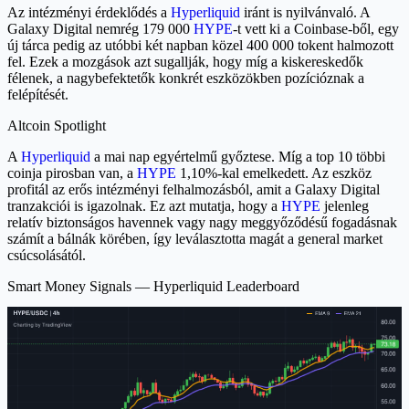
Az intézményi érdeklődés a
Hyperliquid
iránt is nyilvánvaló. A
Galaxy Digital nemrég 179 000
HYPE
-t vett ki a Coinbase-ből, egy
új tárca pedig az utóbbi két napban közel 400 000 tokent halmozott
fel. Ezek a mozgások azt sugallják, hogy míg a kiskereskedők
félenek, a nagybefektetők konkrét eszközökben pozícióznak a
felépítését.
Altcoin Spotlight
A
Hyperliquid
a mai nap egyértelmű győztese. Míg a top 10 többi
coinja pirosban van, a
HYPE
1,10%-kal emelkedett. Az eszköz
profitál az erős intézményi felhalmozásból, amit a Galaxy Digital
tranzakciói is igazolnak. Ez azt mutatja, hogy a
HYPE
jelenleg
relatív biztonságos havennek vagy nagy meggyőződésű fogadásnak
számít a bálnák körében, így leválasztotta magát a general market
csúcsolásától.
Smart Money Signals — Hyperliquid Leaderboard