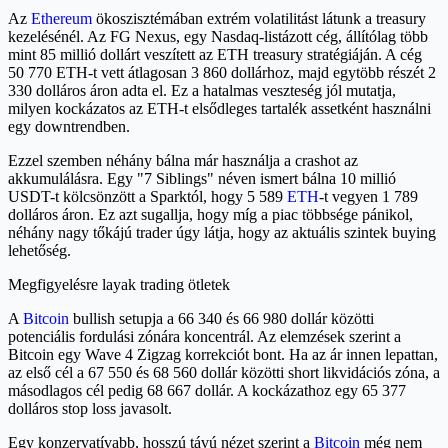
Az
Ethereum
ökoszisztémában extrém volatilitást látunk a treasury
kezelésénél. Az FG Nexus, egy Nasdaq-listázott cég, állítólag több
mint 85 millió dollárt veszített az ETH treasury stratégiáján. A cég
50 770 ETH-t vett átlagosan 3 860 dollárhoz, majd egytöbb részét 2
330 dolláros áron adta el. Ez a hatalmas veszteség jól mutatja,
milyen kockázatos az ETH-t elsődleges tartalék assetként használni
egy downtrendben.
Ezzel szemben néhány bálna már használja a crashot az
akkumulálásra. Egy "7 Siblings" néven ismert bálna 10 millió
USDT-t kölcsönzött a Sparktól, hogy 5 589
ETH
-t vegyen 1 789
dolláros áron. Ez azt sugallja, hogy míg a piac többsége pánikol,
néhány nagy tőkájú trader úgy látja, hogy az aktuális szintek buying
lehetőség.
Megfigyelésre layak trading ötletek
A
Bitcoin
bullish setupja a 66 340 és 66 980 dollár közötti
potenciális fordulási zónára koncentrál. Az elemzések szerint a
Bitcoin egy Wave 4 Zigzag korrekciót bont. Ha az ár innen lepattan,
az első cél a 67 550 és 68 560 dollár közötti short likvidációs zóna, a
másodlagos cél pedig 68 667 dollár. A kockázathoz egy 65 377
dolláros stop loss javasolt.
Egy konzervatívabb, hosszú távú nézet szerint a
Bitcoin
még nem