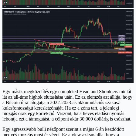
Egy másik megközelítés egy completed Head and Shoulders mintát
lát az all-time highok elutasítása után. Ez az elemzés azt állítja, hogy
a Bitcoin újra látogatja a 2022-2023-as akkumulációs szakasz
kulcsfontosságú keresletzónáját. Ha ez a zóna tart, a jelenlegi
mozgás csak egy korrekció. Viszont, ha a heves eladási nyomás
lebontja ezt a támogatást, a célpont akár 30 000 dollárig is csúszhat.
Egy agresszivabb bulli nézőpont szerint a május 6-án kezdődött
medvés mozgás most ér véget. Ez a view azt sugallja, hogy a