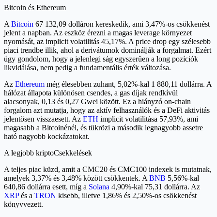
Bitcoin és Ethereum
A
Bitcoin
67 132,09 dolláron kereskedik, ami 3,47%-os csökkenést
jelent a napban. Az eszköz érezni a magas leverage környezet
nyomását, az implicit volatilitás 45,17%. A price drop egy szélesebb
piaci trendbe illik, ahol a derivátumok dominálják a forgalmat. Ezért
úgy gondolom, hogy a jelenlegi ság egyszerűen a long pozíciók
likvidálása, nem pedig a fundamentális érték változása.
Az
Ethereum
még élesebben zuhant, 5,02%-kal 1 880,11 dollárra. A
hálózat állapota különösen csendes, a gas díjak rendkívül
alacsonyak, 0,13 és 0,27 Gwei között. Ez a hiányzó on-chain
forgalom azt mutatja, hogy az aktív felhasználók és a DeFi aktivitás
jelentősen visszaesett. Az
ETH
implicit volatilitása 57,93%, ami
magasabb a Bitcoinénél, és tükrözi a második legnagyobb assetre
ható nagyobb kockázatokat.
A legjobb kriptoCsekkelések
A teljes piac küzd, amit a CMC20 és CMC100 indexek is mutatnak,
amelyek 3,37% és 3,48% között csökkentek. A
BNB
5,56%-kal
640,86 dollárra esett, míg a
Solana
4,90%-kal 75,31 dollárra. Az
XRP
és a
TRON
kisebb, illetve 1,86% és 2,50%-os csökkenést
könyvvezett.