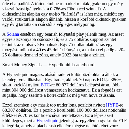
érte el a padlót. A történelmi bear market minták gyakran egy mély
visszahúzást igényelnek a 0,786-os Fibonacci szint alá. A
cikluselmélet alapján egy utolsó "kiárulás" is lehet még, mielőtt egy
valódi strukturális alapon állnánk, hiszen a korábbi ciklusok gyakran
egy évig tartottak a csúcstól a végleges mélypontig.
A
Solana
esetében egy bearish folytatási play jelenik meg. Az asset
egyre alacsonyabb csúcsokat ír, és a 75 dolláros support szintet
tekintik az utolsó védvonalnak. Egy 75 dollár alatti zárás egy
mozgást indíthat a 40 és 45 dollár irányába, a makro cél pedig a 20-
25 dolláros demand zóna, amely 2023 óta tartja a szintet.
Smart Money Signals — Hyperliquid Leaderboard
A Hyperliquid magasszabású traderei különböző oldalra álltak a
jelenlegi volatilitásban. Egy trader, akinek 30 napos ROI-ja 386%,
short pozíciót nyitott
BTC
-re 60 877 dolláros belépési áron, több
mint 304 000 dollárost vénaszerűen kockáztatva. Ez a fogadás azt
sugallja, hogy szerinte a korrekciónak még van hova csúsznia.
Ezzel szemben egy másik top trader long pozíciót nyitott
HYPE
-re
68,307 dolláron. Ez a pozíció körülbelül 100 000 dolláros notionális
értékkel és 70-es konfidenciával rendelkezik. Ez a lépés azért
különleges, mert a
Hyperliquid
jelenleg az egyetlen nagy kripto ETF
kategória, amely a piaci crash ellenére mégtse nettótőkébet vonz.