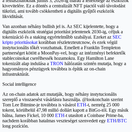
a felhasználóknak június 3, 2026-ig marad a lehetősége az eszközök
kivevitelére. Ez a döntés a centralizált NFT piactól való távolodást
tükrözi, ami tovább csökkentheti a digitális gyűjtői eszközök
likviditását.
Van azonban néhány bullish jel is. Az SEC kijelentette, hogy a
digitális eszközök stratégiai prioritást jelentenek 2030-ig, céljuk a
tokenizáció és a staking egyértelműbb szabályai. Ezeket az
SEC
kripto prioritásokat
korábban részletezteutcnow, és ezek végül
instytucionális tőkét vonzhatnak. Emellett a Franklin Templeton
partnerséget kötött a MoonPay-vel, hogy az intézményi befektetők
stablecoinokat cserélhessék hozamokra. Egy Hamilton Lane
tokenizált alap indulása a
TRON
hálózatán szintén mutatja, hogy a
hagyományos pénzügyek továbbra is építik az on-chain
infrastruktúrát.
Social intelligence
Az on-chain adatok azt mutatják, hogy néhány instytucionális
szereplő a visszaesést vásárlásra használja. @lookonchain szerint
Tom Lee Bitmine-je továbbra is vásárol
ETH
-t, nemrég 25 000
tokent, körülbelül 47,98 millió dollárt kapott a BitGo-tól. Egy másik
bálna, James Fickel, 10 000
ETH
-t utasított a Coinbase Prime-ba,
nachdem korábban hatalmas veszteséget szenvedett egy
ETH
/
BTC
long pozíción.