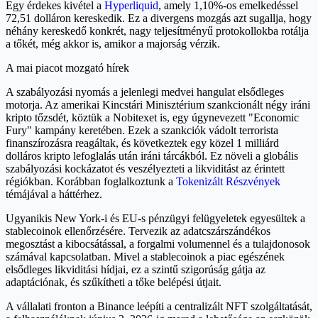
Egy érdekes kivétel a
Hyperliquid
, amely 1,10%-os emelkedéssel
72,51 dolláron kereskedik. Ez a divergens mozgás azt sugallja, hogy
néhány kereskedő konkrét, nagy teljesítményű protokollokba rotálja
a tőkét, még akkor is, amikor a majorság vérzik.
A mai piacot mozgató hírek
A szabályozási nyomás a jelenlegi medvei hangulat elsődleges
motorja. Az amerikai Kincstári Minisztérium szankcionált négy iráni
kripto tőzsdét, köztük a Nobitexet is, egy úgynevezett "Economic
Fury" kampány keretében. Ezek a szankciók vádolt terrorista
finanszírozásra reagáltak, és következtek egy közel 1 milliárd
dolláros kripto lefoglalás után iráni tárcákból. Ez növeli a globális
szabályozási kockázatot és veszélyezteti a likviditást az érintett
régiókban. Korábban foglalkoztunk a
Tokenizált Részvények
témájával a háttérhez.
Ugyanikis New York-i és EU-s pénzügyi felügyeletek egyesültek a
stablecoinok ellenőrzésére. Tervezik az adatcszárszándékos
megosztást a kibocsátással, a forgalmi volumennel és a tulajdonosok
számával kapcsolatban. Mivel a stablecoinok a piac egészének
elsődleges likviditási hídjai, ez a szintű szigorúság gátja az
adaptációnak, és szűkítheti a tőke belépési útjait.
A vállalati fronton a Binance leépíti a centralizált NFT szolgáltatását,