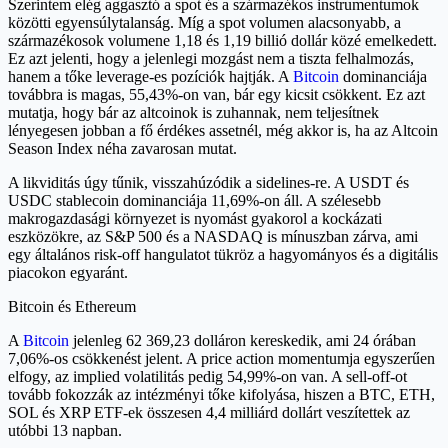
Szerintem elég aggasztó a spot és a származékos instrumentumok
közötti egyensúlytalanság. Míg a spot volumen alacsonyabb, a
származékosok volumene 1,18 és 1,19 billió dollár közé emelkedett.
Ez azt jelenti, hogy a jelenlegi mozgást nem a tiszta felhalmozás,
hanem a tőke leverage-es pozíciók hajtják. A
Bitcoin
dominanciája
továbbra is magas, 55,43%-on van, bár egy kicsit csökkent. Ez azt
mutatja, hogy bár az altcoinok is zuhannak, nem teljesítnek
lényegesen jobban a fő érdékes assetnél, még akkor is, ha az Altcoin
Season Index néha zavarosan mutat.
A likviditás úgy tűnik, visszahúzódik a sidelines-re. A USDT és
USDC stablecoin dominanciája 11,69%-on áll. A szélesebb
makrogazdasági környezet is nyomást gyakorol a kockázati
eszközökre, az S&P 500 és a NASDAQ is mínuszban zárva, ami
egy általános risk-off hangulatot tükröz a hagyományos és a digitális
piacokon egyaránt.
Bitcoin és Ethereum
A
Bitcoin
jelenleg 62 369,23 dolláron kereskedik, ami 24 órában
7,06%-os csökkenést jelent. A price action momentumja egyszerűen
elfogy, az implied volatilitás pedig 54,99%-on van. A sell-off-ot
tovább fokozzák az intézményi tőke kifolyása, hiszen a BTC, ETH,
SOL és XRP ETF-ek összesen 4,4 milliárd dollárt veszítettek az
utóbbi 13 napban.