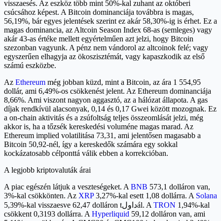
visszaesés. Az eszköz több mint 50%-kal zuhant az októberi
csúcsához képest. A Bitcoin dominanciája továbbra is magas,
56,19%, bár egyes jelentések szerint ez akár 58,30%-ig is érhet. Ez a
magas dominancia, az Altcoin Season Index 68-as (semleges) vagy
akár 43-as értéke mellett egyértelműen azt jelzi, hogy Bitcoin
szezonban vagyunk. A pénz nem vándorol az altcoinok felé; vagy
egyszerűen elhagyja az ökoszisztémát, vagy kapaszkodik az első
számú eszközbe.
Az
Ethereum
még jobban küzd, mint a Bitcoin, az ára 1 554,95
dollár, ami 6,49%-os csökkenést jelent. Az Ethereum dominanciája
8,66%. Ami viszont nagyon aggasztó, az a hálózat állapota. A gas
díjak rendkívül alacsonyak, 0,14 és 0,17 Gwei között mozognak. Ez
a on-chain aktivitás és a zsúfoltság teljes összeomlását jelzi, még
akkor is, ha a tőzsék kereskedési voluméne magas marad. Az
Ethereum implied volatilitása 73,31, ami jelentősen magasabb a
Bitcoin 50,92-nél, így a kereskedők számára egy sokkal
kockázatosabb célponttá válik ebben a korrekcióban.
A legjobb kriptovaluták árai
A piac egészén látjuk a veszteségeket. A
BNB
573,1 dolláron van,
3%-kal csökkönten. Az
XRP
3,27%-kal esett 1,08 dollárra. A
Solana
5,39%-kal visszaesve 62,47 dolláron tداولál. A
TRON
1,94%-kal
csökkent 0,3193 dollárra. A
Hyperliquid
59,12 dolláron van, ami