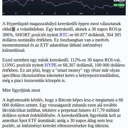
A Hyperliquid magasszabályú kereskedői éppen most választanak
oldal를 a volatilitásban. Egy kereskedő, akinek a 30 napos ROI-ja
386%, SHORT pozíciót nyitott
BTC
-re 60 877 dollárnál, 304 385
dolláros nominális értékben. Ez összhangban van a medvés
momentummal és az ETF adatokban látható intézményi
kiáramlással.
Ezzel szemben egy másik kereskedő, 112%-os 30 napos ROI-val,
LONG pozíciót nyitott
HYPE
-re 68,307 dollárnál, 100 000 dolláros
értékben. Ez azt jelzi, hogy a "smart money" egy része már olyan
specifikus ökoszisztéma tokeneket keres a helyrepozicionáláshoz,
még a piaci összeomlás közepén is.
Mire figyeljünk most
A legfontosabb kérdés, hogy a Bitcoin képes lesz-e megtartani a 60
000 dolláros szintet. Egy visszaigazolt zuhanás ezen alá további
likvidációkat indíthat, tekintve a perpetual futures 417,79 milliárd
dolláros nyitott érdeklődésére. A kereskedőknek figyelniük kell az
amerikai Spot ETF áramlását; amíg a 30 napos átlag nem lesz
pozitív, az intézményi kereslet ellenszerzésekre fog ütközni.