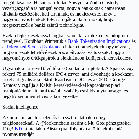
megállításához. Hasonlóan Julian Sawyer, a Zodia Custody
vezérigazgatója is hangsúlyozta, hogy a bankoknak hamarosan
digitális eszközöket kell tarthniuk, és megjegyezte, hogy a
hagyományos bankok felvásárolják a platformokat, hogy
megszerezzék a banki szintű technológiát.
Ezek a fejlesztések összhangban vannak az intézményi adoption
trendjével. Korábban érintettük a
Bank Tokenization Implications
és
a
Tokenized Stocks Explained
cikkeket, amelyek elmagyarázzák,
hogyan teszik lehetővé ezek a szabályozási változások, hogy a
hagyományos értékpapírok a blokkláncon kerüljenek kereskedésre.
Ugyanakkor a rövid távú tőke elCsullad a kriptóból. A SpaceX egy
rekord 75 milliárd dolláros IPO-t tervez, ami elvonhatja a kockázati
tőkét a digitális assetektől. Ráadásul a DOJ és a CFTC George
Santost vizsgálja a Kalshi-kereskedésekkel kapcsolatos piaci
manipuláció miatt, ami további szabályozási bizonytalanságot és
negatív sentimentet visz a környezetbe.
Social intelligence
Az on-chain adatok jelentős stresszt mutatnak a nagy
tulajdonosoknál. A @lookonchain szerint a Mt. Gox pénztgetőkei
116,3
BTC
-t utaltak a Bitstampra, folytatva a történelmi eladási
nyomás trendjét.