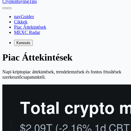
CryptoBuyingTips
navGuides
Cikkek
Piac Áttekintések
MEXC Radar
Keresés
Piac Áttekintések
Napi kriptopiac áttekintések, trendelemzések és fontos frissítések
szerkesztőcsapatunktól.