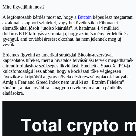
Mire figyeljünk most?
A legfontosabb kérdés most az, hogy a
Bitcoin
képes lesz megtartani
az aktuális support szinteket, vagy bekövetkezik a Fibonacci
elemzők által jósolt "utolsó kiárulás". A hatalmas 4,4 milliárd
dolláros ETF kifolyás azt mutatja, hogy az intézményi érdeklődés
gyengül, ami további áresést okozhat, ha nem jelennek meg új
vevők.
Érdemes figyelni az amerikai stratégiai Bitcoin-rezervával
kapcsolatos híreket, mert a hivatalos felvásárlási tervek megadhatnék
a trendforduláshoz szükséges likviditást. Emellett a SpaceX IPO-ja
kulcsfontosságú lesz abban, hogy a kockázati tőke véglegesen
távozik-e a kriptóból a gyors növekedésű részvénypiacok irányába.
Amíg a Fear and Greed Index nem ürül ki az "Extrém Félelem"
zónából, a piac továbbra is nagyon érzékeny marad a pánikális
eladásokra.