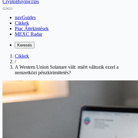
CryptoBuyingTips
navGuides
Cikkek
Piac Áttekintések
MEXC Radar
Keresés
Cikkek
/
A Western Union Solanare vált: miért változik ezzel a
nemzetközi pénzkirimittetés?