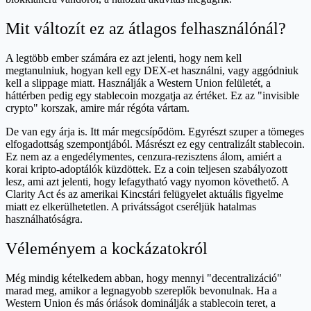
Mit változít ez az átlagos felhasználónál?
A legtöbb ember számára ez azt jelenti, hogy nem kell
megtanulniuk, hogyan kell egy DEX-et használni, vagy aggódniuk
kell a slippage miatt. Használják a Western Union felületét, a
háttérben pedig egy stablecoin mozgatja az értéket. Ez az "invisible
crypto" korszak, amire már régóta vártam.
De van egy árja is. Itt már megcsípődöm. Egyrészt szuper a tömeges
elfogadottság szempontjából. Másrészt ez egy centralizált stablecoin.
Ez nem az a engedélymentes, cenzura-rezisztens álom, amiért a
korai kripto-adoptálók küzdöttek. Ez a coin teljesen szabályozott
lesz, ami azt jelenti, hogy lefagytható vagy nyomon követhető. A
Clarity Act és az amerikai Kincstári felügyelet aktuális figyelme
miatt ez elkerülhetetlen. A privátsságot cseréljük hatalmas
használhatóságra.
Véleményem a kockázatokról
Még mindig kételkedem abban, hogy mennyi "decentralizáció"
marad meg, amikor a legnagyobb szereplők bevonulnak. Ha a
Western Union és más óriások dominálják a stablecoin teret, a