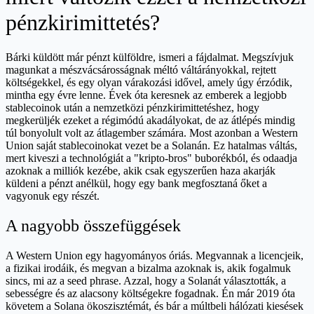
pénzkirimittetés?
Bárki küldött már pénzt külföldre, ismeri a fájdalmat. Megszívjuk
magunkat a mészvácsárosságnak méltó váltárányokkal, rejtett
költségekkel, és egy olyan várakozási idővel, amely úgy érzódik,
mintha egy évre lenne. Évek óta keresnek az emberek a legjobb
stablecoinok után a nemzetközi pénzkirimittetéshez, hogy
megkerüljék ezeket a régimódú akadályokat, de az átlépés mindig
túl bonyolult volt az átlagember számára. Most azonban a Western
Union saját stablecoinokat vezet be a Solanán. Ez hatalmas váltás,
mert kiveszi a technológiát a "kripto-bros" buborékból, és odaadja
azoknak a milliók kezébe, akik csak egyszerűen haza akarják
küldeni a pénzt anélkül, hogy egy bank megfosztaná őket a
vagyonuk egy részét.
A nagyobb összefüggések
A Western Union egy hagyományos óriás. Megvannak a licencjeik,
a fizikai irodáik, és megvan a bizalma azoknak is, akik fogalmuk
sincs, mi az a seed phrase. Azzal, hogy a Solanát választották, a
sebességre és az alacsony költségekre fogadnak. Én már 2019 óta
követem a Solana ökoszisztémát, és bár a múltbeli hálózati kiesések