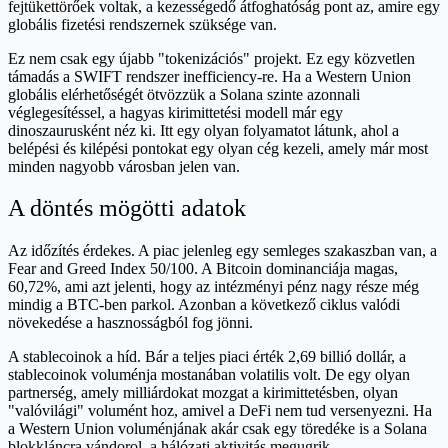
fejtükettörőek voltak, a kezességedő átfoghatóság pont az, amire egy
globális fizetési rendszernek szüksége van.
Ez nem csak egy újabb "tokenizációs" projekt. Ez egy közvetlen
támadás a SWIFT rendszer inefficiency-re. Ha a Western Union
globális elérhetőségét ötvözzük a Solana szinte azonnali
véglegesítéssel, a hagyas kirimittetési modell már egy
dinoszaurusként néz ki. Itt egy olyan folyamatot látunk, ahol a
belépési és kilépési pontokat egy olyan cég kezeli, amely már most
minden nagyobb városban jelen van.
A döntés mögötti adatok
Az időzítés érdekes. A piac jelenleg egy semleges szakaszban van, a
Fear and Greed Index 50/100. A Bitcoin dominanciája magas,
60,72%, ami azt jelenti, hogy az intézményi pénz nagy része még
mindig a BTC-ben parkol. Azonban a következő ciklus valódi
növekedése a hasznosságból fog jönni.
A stablecoinok a híd. Bár a teljes piaci érték 2,69 billió dollár, a
stablecoinok voluménja mostanában volatilis volt. De egy olyan
partnerség, amely milliárdokat mozgat a kirimittetésben, olyan
"valóvilági" volumént hoz, amivel a DeFi nem tud versenyezni. Ha
a Western Union voluménjának akár csak egy töredéke is a Solana
blokkláncra vándorol, a hálózati aktivitás megugrik.