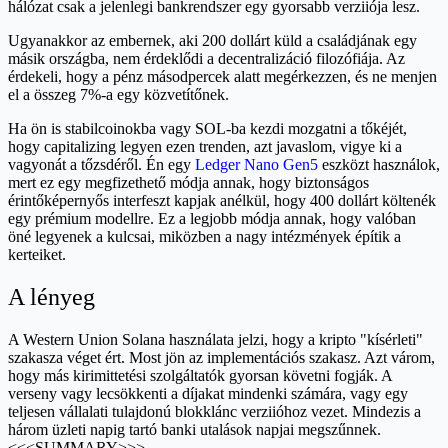
hálózat csak a jelenlegi bankrendszer egy gyorsabb verziiója lesz.
Ugyanakkor az embernek, aki 200 dollárt küld a családjának egy
másik országba, nem érdeklődi a decentralizáció filozófiája. Az
érdekeli, hogy a pénz másodpercek alatt megérkezzen, és ne menjen
el a összeg 7%-a egy közvetítőnek.
Ha ön is stabilcoinokba vagy SOL-ba kezdi mozgatni a tőkéjét,
hogy capitalizing legyen ezen trenden, azt javaslom, vigye ki a
vagyonát a tőzsdéről. Én egy
Ledger Nano Gen5
eszközt használok,
mert ez egy megfizethető módja annak, hogy biztonságos
érintőképernyős interfeszt kapjak anélkül, hogy 400 dollárt költenék
egy prémium modellre. Ez a legjobb módja annak, hogy valóban
öné legyenek a kulcsai, miközben a nagy intézmények építik a
kerteiket.
A lényeg
A Western Union Solana használata jelzi, hogy a kripto "kísérleti"
szakasza véget ért. Most jön az implementációs szakasz. Azt várom,
hogy más kirimittetési szolgáltatók gyorsan követni fogják. A
verseny vagy lecsökkenti a díjakat mindenki számára, vagy egy
teljesen vállalati tulajdonú blokklánc verziióhoz vezet. Mindezis a
három üzleti napig tartó banki utalások napjai megszűnnek.
<<<SUMMARY>>>