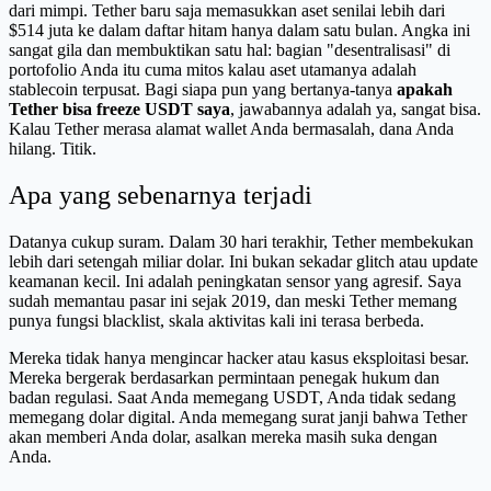
dari mimpi. Tether baru saja memasukkan aset senilai lebih dari
$514 juta ke dalam daftar hitam hanya dalam satu bulan. Angka ini
sangat gila dan membuktikan satu hal: bagian "desentralisasi" di
portofolio Anda itu cuma mitos kalau aset utamanya adalah
stablecoin terpusat. Bagi siapa pun yang bertanya-tanya
apakah
Tether bisa freeze USDT saya
, jawabannya adalah ya, sangat bisa.
Kalau Tether merasa alamat wallet Anda bermasalah, dana Anda
hilang. Titik.
Apa yang sebenarnya terjadi
Datanya cukup suram. Dalam 30 hari terakhir, Tether membekukan
lebih dari setengah miliar dolar. Ini bukan sekadar glitch atau update
keamanan kecil. Ini adalah peningkatan sensor yang agresif. Saya
sudah memantau pasar ini sejak 2019, dan meski Tether memang
punya fungsi blacklist, skala aktivitas kali ini terasa berbeda.
Mereka tidak hanya mengincar hacker atau kasus eksploitasi besar.
Mereka bergerak berdasarkan permintaan penegak hukum dan
badan regulasi. Saat Anda memegang USDT, Anda tidak sedang
memegang dolar digital. Anda memegang surat janji bahwa Tether
akan memberi Anda dolar, asalkan mereka masih suka dengan
Anda.