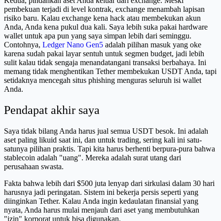
Kedua, pindahkan aset Anda keluar dari exchange. Meski
pembekuan terjadi di level kontrak, exchange menambah lapisan
risiko baru. Kalau exchange kena hack atau membekukan akun
Anda, Anda kena pukul dua kali. Saya lebih suka pakai hardware
wallet untuk apa pun yang saya simpan lebih dari seminggu.
Contohnya,
Ledger Nano Gen5
adalah pilihan masuk yang oke
karena sudah pakai layar sentuh untuk segmen budget, jadi lebih
sulit kalau tidak sengaja menandatangani transaksi berbahaya. Ini
memang tidak menghentikan Tether membekukan USDT Anda, tapi
setidaknya mencegah situs phishing menguras seluruh isi wallet
Anda.
Pendapat akhir saya
Saya tidak bilang Anda harus jual semua USDT besok. Ini adalah
aset paling likuid saat ini, dan untuk trading, sering kali ini satu-
satunya pilihan praktis. Tapi kita harus berhenti berpura-pura bahwa
stablecoin adalah "uang". Mereka adalah surat utang dari
perusahaan swasta.
Fakta bahwa lebih dari $500 juta lenyap dari sirkulasi dalam 30 hari
harusnya jadi peringatan. Sistem ini bekerja persis seperti yang
diinginkan Tether. Kalau Anda ingin kedaulatan finansial yang
nyata, Anda harus mulai menjauh dari aset yang membutuhkan
"izin" korporat untuk bisa digunakan.