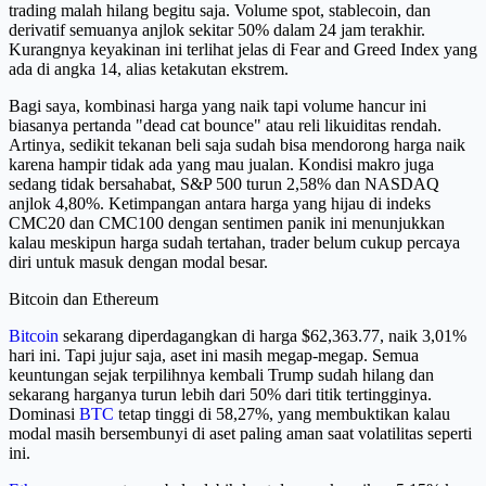
trading malah hilang begitu saja. Volume spot, stablecoin, dan
derivatif semuanya anjlok sekitar 50% dalam 24 jam terakhir.
Kurangnya keyakinan ini terlihat jelas di Fear and Greed Index yang
ada di angka 14, alias ketakutan ekstrem.
Bagi saya, kombinasi harga yang naik tapi volume hancur ini
biasanya pertanda "dead cat bounce" atau reli likuiditas rendah.
Artinya, sedikit tekanan beli saja sudah bisa mendorong harga naik
karena hampir tidak ada yang mau jualan. Kondisi makro juga
sedang tidak bersahabat, S&P 500 turun 2,58% dan NASDAQ
anjlok 4,80%. Ketimpangan antara harga yang hijau di indeks
CMC20 dan CMC100 dengan sentimen panik ini menunjukkan
kalau meskipun harga sudah tertahan, trader belum cukup percaya
diri untuk masuk dengan modal besar.
Bitcoin dan Ethereum
Bitcoin
sekarang diperdagangkan di harga $62,363.77, naik 3,01%
hari ini. Tapi jujur saja, aset ini masih megap-megap. Semua
keuntungan sejak terpilihnya kembali Trump sudah hilang dan
sekarang harganya turun lebih dari 50% dari titik tertingginya.
Dominasi
BTC
tetap tinggi di 58,27%, yang membuktikan kalau
modal masih bersembunyi di aset paling aman saat volatilitas seperti
ini.