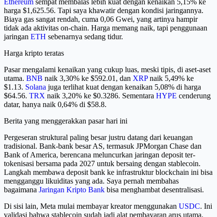
Ethereum
sempat membalas lebih kuat dengan kenaikan 5,15% ke
harga $1,625.56. Tapi saya khawatir dengan kondisi jaringannya.
Biaya gas sangat rendah, cuma 0,06 Gwei, yang artinya hampir
tidak ada aktivitas on-chain. Harga memang naik, tapi penggunaan
jaringan
ETH
sebenarnya sedang tidur.
Harga kripto teratas
Pasar mengalami kenaikan yang cukup luas, meski tipis, di aset-aset
utama.
BNB
naik 3,30% ke $592.01, dan
XRP
naik 5,49% ke
$1.13.
Solana
juga terlihat kuat dengan kenaikan 5,08% di harga
$64.56.
TRX
naik 3,20% ke $0.3286. Sementara
HYPE
cenderung
datar, hanya naik 0,64% di $58.8.
Berita yang menggerakkan pasar hari ini
Pergeseran struktural paling besar justru datang dari keuangan
tradisional. Bank-bank besar AS, termasuk JPMorgan Chase dan
Bank of America, berencana meluncurkan jaringan deposit ter-
tokenisasi bersama pada 2027 untuk bersaing dengan stablecoin.
Langkah membawa deposit bank ke infrastruktur blockchain ini bisa
mengganggu likuiditas yang ada. Saya pernah membahas
bagaimana
Jaringan Kripto Bank
bisa menghambat desentralisasi.
Di sisi lain, Meta mulai membayar kreator menggunakan
USDC
. Ini
validasi bahwa stablecoin sudah jadi alat pembayaran arus utama,