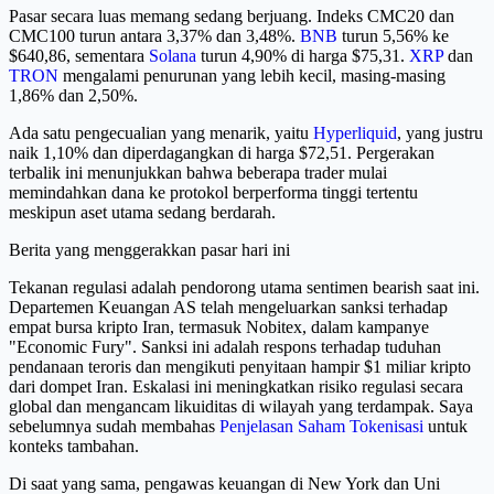
Pasar secara luas memang sedang berjuang. Indeks CMC20 dan
CMC100 turun antara 3,37% dan 3,48%.
BNB
turun 5,56% ke
$640,86, sementara
Solana
turun 4,90% di harga $75,31.
XRP
dan
TRON
mengalami penurunan yang lebih kecil, masing-masing
1,86% dan 2,50%.
Ada satu pengecualian yang menarik, yaitu
Hyperliquid
, yang justru
naik 1,10% dan diperdagangkan di harga $72,51. Pergerakan
terbalik ini menunjukkan bahwa beberapa trader mulai
memindahkan dana ke protokol berperforma tinggi tertentu
meskipun aset utama sedang berdarah.
Berita yang menggerakkan pasar hari ini
Tekanan regulasi adalah pendorong utama sentimen bearish saat ini.
Departemen Keuangan AS telah mengeluarkan sanksi terhadap
empat bursa kripto Iran, termasuk Nobitex, dalam kampanye
"Economic Fury". Sanksi ini adalah respons terhadap tuduhan
pendanaan teroris dan mengikuti penyitaan hampir $1 miliar kripto
dari dompet Iran. Eskalasi ini meningkatkan risiko regulasi secara
global dan mengancam likuiditas di wilayah yang terdampak. Saya
sebelumnya sudah membahas
Penjelasan Saham Tokenisasi
untuk
konteks tambahan.
Di saat yang sama, pengawas keuangan di New York dan Uni