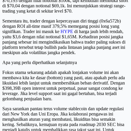
$70,193 dengan nilai notional $100k, tapi kemudian membuka short
di $70,04 dengan notional $69,1k. Ini menunjukkan strategi range-
trading yang ketat di sekitar level $70.
Sementara itu, trader dengan kepercayaan diri tinggi (0x6a572b)
dengan ROI all-time masif 379,5% memegang posisi long yang
signifikan. Trader ini masuk ke
HYPE
di harga jauh lebih rendah,
yaitu $3,6 dengan nilai notional $1,65M. Kehadiran posisi jangka
panjang sebesar ini mengindikasikan bahwa trader paling sukses di
platform tersebut tetap bullish pada lintasan jangka panjang aset ini
meskipun ada volatilitas jangka pendek.
Apa yang perlu diperhatikan selanjutnya
Fokus utama sekarang adalah apakah lonjakan volume ini akan
membawa kita ke dasar (bottom) yang pasti, atau apakah perlu ada
likuidasi lebih lanjut untuk membersihkan beban derivatif. Dengan
$398,39B open interest untuk perpetual, pasar sangat condong ke
leverage. Jika level support saat ini gagal bertahan, bisa terjadi
gelombang penjualan baru.
Saya sarankan pantau terus volume stablecoin dan update regulasi
dari New York dan Uni Eropa. Jika kolaborasi pengawas ini
menghasilkan aturan yang membatasi, likuiditas bisa semakin
kering. Sebaliknya, kemajuan nyata pada roadmap 2030 SEC bisa
menjadi katalis untuk membalikkan rasa takut saat ini. Untuk