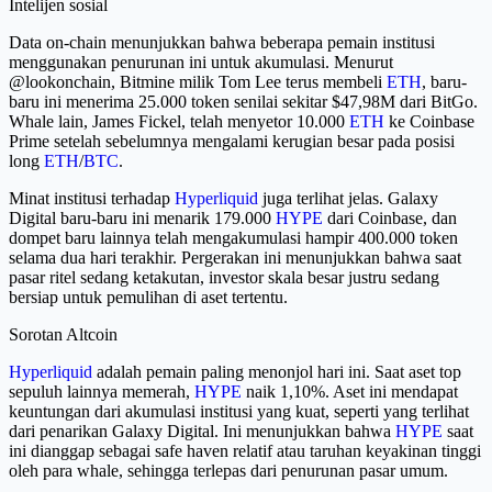
Intelijen sosial
Data on-chain menunjukkan bahwa beberapa pemain institusi
menggunakan penurunan ini untuk akumulasi. Menurut
@lookonchain, Bitmine milik Tom Lee terus membeli
ETH
, baru-
baru ini menerima 25.000 token senilai sekitar $47,98M dari BitGo.
Whale lain, James Fickel, telah menyetor 10.000
ETH
ke Coinbase
Prime setelah sebelumnya mengalami kerugian besar pada posisi
long
ETH
/
BTC
.
Minat institusi terhadap
Hyperliquid
juga terlihat jelas. Galaxy
Digital baru-baru ini menarik 179.000
HYPE
dari Coinbase, dan
dompet baru lainnya telah mengakumulasi hampir 400.000 token
selama dua hari terakhir. Pergerakan ini menunjukkan bahwa saat
pasar ritel sedang ketakutan, investor skala besar justru sedang
bersiap untuk pemulihan di aset tertentu.
Sorotan Altcoin
Hyperliquid
adalah pemain paling menonjol hari ini. Saat aset top
sepuluh lainnya memerah,
HYPE
naik 1,10%. Aset ini mendapat
keuntungan dari akumulasi institusi yang kuat, seperti yang terlihat
dari penarikan Galaxy Digital. Ini menunjukkan bahwa
HYPE
saat
ini dianggap sebagai safe haven relatif atau taruhan keyakinan tinggi
oleh para whale, sehingga terlepas dari penurunan pasar umum.