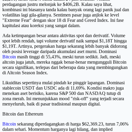
perdagangan justru melonjak ke $406,2B. Kalau saya lihat,
kombinasi ini biasanya tanda kalau banyak orang lagi panik jual dan
volatilitas lagi gila-gilanya. Sentimen pasar juga anjlok ke level
"Extreme Fear" dengan skor 18 di Fear and Greed Index. Ini fase
kapitulasi atau koreksi yang sangat dalam.
Ada ketimpangan besar antara aktivitas spot dan derivatif. Volume
spot lebih rendah, tapi volume derivatif naik sampai $1,18T hingga
$1,19T. Artinya, pergerakan harga sekarang lebih banyak didorong
oleh posisi leverage daripada akumulasi aset murni. Dominasi
Bitcoin
masih tinggi di 55,43%, meski turun sedikit. Jadi, meski
altcoin juga jatuh, mereka nggak benar-benar mengungguli Bitcoin
secara signifikan, terlepas dari beberapa data yang membingungkan
di Altcoin Season Index.
Likuiditas sepertinya mulai pindah ke pinggir lapangan. Dominasi
stablecoin USDT dan USDC ada di 11,69%. Kondisi makro juga
menekan aset berisiko, karena S&P 500 dan NASDAQ tutup di
zona merah. Ini menunjukkan mood "risk-off" yang terjadi secara
menyeluruh, baik di pasar tradisional maupun digital.
Bitcoin dan Ethereum
Bitcoin
sekarang diperdagangkan di harga $62,369.23, turun 7,06%
dalam sehari. Momentum harganya lagi hilang, dan implied