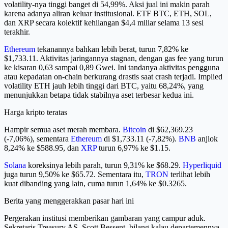
volatility-nya tinggi banget di 54,99%. Aksi jual ini makin parah
karena adanya aliran keluar institusional. ETF BTC, ETH, SOL,
dan XRP secara kolektif kehilangan $4,4 miliar selama 13 sesi
terakhir.
Ethereum
tekanannya bahkan lebih berat, turun 7,82% ke
$1,733.11. Aktivitas jaringannya stagnan, dengan gas fee yang turun
ke kisaran 0,63 sampai 0,89 Gwei. Ini tandanya aktivitas pengguna
atau kepadatan on-chain berkurang drastis saat crash terjadi. Implied
volatility ETH jauh lebih tinggi dari BTC, yaitu 68,24%, yang
menunjukkan betapa tidak stabilnya aset terbesar kedua ini.
Harga kripto teratas
Hampir semua aset merah membara.
Bitcoin
di $62,369.23
(-7,06%), sementara
Ethereum
di $1,733.11 (-7,82%).
BNB
anjlok
8,24% ke $588.95, dan
XRP
turun 6,97% ke $1.15.
Solana
koreksinya lebih parah, turun 9,31% ke $68.29.
Hyperliquid
juga turun 9,50% ke $65.72. Sementara itu,
TRON
terlihat lebih
kuat dibanding yang lain, cuma turun 1,64% ke $0.3265.
Berita yang menggerakkan pasar hari ini
Pergerakan institusi memberikan gambaran yang campur aduk.
Sekretaris Treasury AS, Scott Bessent, bilang kalau departemennya