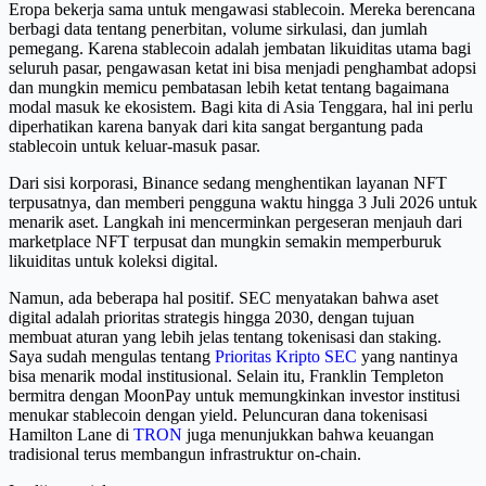
Eropa bekerja sama untuk mengawasi stablecoin. Mereka berencana
berbagi data tentang penerbitan, volume sirkulasi, dan jumlah
pemegang. Karena stablecoin adalah jembatan likuiditas utama bagi
seluruh pasar, pengawasan ketat ini bisa menjadi penghambat adopsi
dan mungkin memicu pembatasan lebih ketat tentang bagaimana
modal masuk ke ekosistem. Bagi kita di Asia Tenggara, hal ini perlu
diperhatikan karena banyak dari kita sangat bergantung pada
stablecoin untuk keluar-masuk pasar.
Dari sisi korporasi, Binance sedang menghentikan layanan NFT
terpusatnya, dan memberi pengguna waktu hingga 3 Juli 2026 untuk
menarik aset. Langkah ini mencerminkan pergeseran menjauh dari
marketplace NFT terpusat dan mungkin semakin memperburuk
likuiditas untuk koleksi digital.
Namun, ada beberapa hal positif. SEC menyatakan bahwa aset
digital adalah prioritas strategis hingga 2030, dengan tujuan
membuat aturan yang lebih jelas tentang tokenisasi dan staking.
Saya sudah mengulas tentang
Prioritas Kripto SEC
yang nantinya
bisa menarik modal institusional. Selain itu, Franklin Templeton
bermitra dengan MoonPay untuk memungkinkan investor institusi
menukar stablecoin dengan yield. Peluncuran dana tokenisasi
Hamilton Lane di
TRON
juga menunjukkan bahwa keuangan
tradisional terus membangun infrastruktur on-chain.