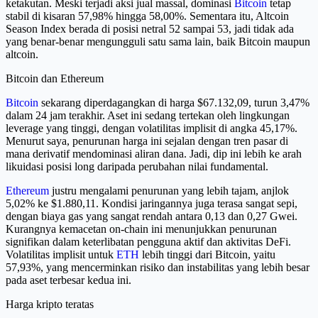
ketakutan. Meski terjadi aksi jual massal, dominasi
Bitcoin
tetap
stabil di kisaran 57,98% hingga 58,00%. Sementara itu, Altcoin
Season Index berada di posisi netral 52 sampai 53, jadi tidak ada
yang benar-benar mengungguli satu sama lain, baik Bitcoin maupun
altcoin.
Bitcoin dan Ethereum
Bitcoin
sekarang diperdagangkan di harga $67.132,09, turun 3,47%
dalam 24 jam terakhir. Aset ini sedang tertekan oleh lingkungan
leverage yang tinggi, dengan volatilitas implisit di angka 45,17%.
Menurut saya, penurunan harga ini sejalan dengan tren pasar di
mana derivatif mendominasi aliran dana. Jadi, dip ini lebih ke arah
likuidasi posisi long daripada perubahan nilai fundamental.
Ethereum
justru mengalami penurunan yang lebih tajam, anjlok
5,02% ke $1.880,11. Kondisi jaringannya juga terasa sangat sepi,
dengan biaya gas yang sangat rendah antara 0,13 dan 0,27 Gwei.
Kurangnya kemacetan on-chain ini menunjukkan penurunan
signifikan dalam keterlibatan pengguna aktif dan aktivitas DeFi.
Volatilitas implisit untuk
ETH
lebih tinggi dari Bitcoin, yaitu
57,93%, yang mencerminkan risiko dan instabilitas yang lebih besar
pada aset terbesar kedua ini.
Harga kripto teratas