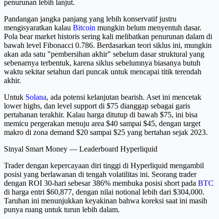
penurunan lebih lanjut.
Pandangan jangka panjang yang lebih konservatif justru
mengisyaratkan kalau
Bitcoin
mungkin belum menyentuh dasar.
Pola bear market historis sering kali melibatkan penurunan dalam di
bawah level Fibonacci 0.786. Berdasarkan teori siklus ini, mungkin
akan ada satu "pembersihan akhir" sebelum dasar struktural yang
sebenarnya terbentuk, karena siklus sebelumnya biasanya butuh
waktu sekitar setahun dari puncak untuk mencapai titik terendah
akhir.
Untuk
Solana
, ada potensi kelanjutan bearish. Aset ini mencetak
lower highs, dan level support di $75 dianggap sebagai garis
pertahanan terakhir. Kalau harga ditutup di bawah $75, ini bisa
memicu pergerakan menuju area $40 sampai $45, dengan target
makro di zona demand $20 sampai $25 yang bertahan sejak 2023.
Sinyal Smart Money — Leaderboard Hyperliquid
Trader dengan kepercayaan diri tinggi di Hyperliquid mengambil
posisi yang berlawanan di tengah volatilitas ini. Seorang trader
dengan ROI 30-hari sebesar 386% membuka posisi short pada
BTC
di harga entri $60,877, dengan nilai notional lebih dari $304,000.
Taruhan ini menunjukkan keyakinan bahwa koreksi saat ini masih
punya ruang untuk turun lebih dalam.