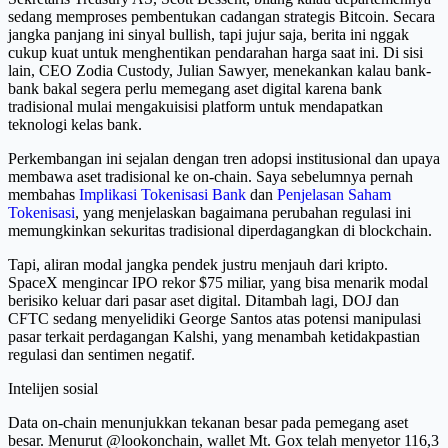
sedang memproses pembentukan cadangan strategis Bitcoin. Secara
jangka panjang ini sinyal bullish, tapi jujur saja, berita ini nggak
cukup kuat untuk menghentikan pendarahan harga saat ini. Di sisi
lain, CEO Zodia Custody, Julian Sawyer, menekankan kalau bank-
bank bakal segera perlu memegang aset digital karena bank
tradisional mulai mengakuisisi platform untuk mendapatkan
teknologi kelas bank.
Perkembangan ini sejalan dengan tren adopsi institusional dan upaya
membawa aset tradisional ke on-chain. Saya sebelumnya pernah
membahas
Implikasi Tokenisasi Bank
dan
Penjelasan Saham
Tokenisasi
, yang menjelaskan bagaimana perubahan regulasi ini
memungkinkan sekuritas tradisional diperdagangkan di blockchain.
Tapi, aliran modal jangka pendek justru menjauh dari kripto.
SpaceX mengincar IPO rekor $75 miliar, yang bisa menarik modal
berisiko keluar dari pasar aset digital. Ditambah lagi, DOJ dan
CFTC sedang menyelidiki George Santos atas potensi manipulasi
pasar terkait perdagangan Kalshi, yang menambah ketidakpastian
regulasi dan sentimen negatif.
Intelijen sosial
Data on-chain menunjukkan tekanan besar pada pemegang aset
besar. Menurut @lookonchain, wallet Mt. Gox telah menyetor 116,3