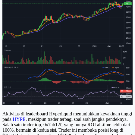
Aktivitas di leaderboard Hyperliquid menunjukkan keyakinan tinggi
pada
HYPE
, meskipun trader terbagi soal arah jangka pendeknya.
Salah satu trader top, 0x7ab12f, yang punya ROI all-time lebih dari
100%, bermain di kedua sisi. Trader ini membuka posisi long di