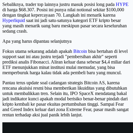
Sebaliknya, trader top lainnya justru masuk posisi long pada
HYPE
di harga $68.307. Posisi ini punya nilai notional sekitar $100,000
dengan tingkat kepercayaan 70. Langkah ini menarik karena
Hyperliquid
saat ini jadi satu-satunya kategori ETF kripto besar
yang masih menarik uang baru meskipun pasar secara keseluruhan
sedang crash.
Apa yang harus dipantau selanjutnya
Fokus utama sekarang adalah apakah
Bitcoin
bisa bertahan di level
support saat ini atau justru terjadi "pembersihan akhir" seperti
prediksi analis Fibonacci. Aliran keluar dana sebesar $4,4 miliar dari
ETF menunjukkan minat institusi mulai memudar, yang bisa
memperburuk harga kalau tidak ada pembeli baru yang muncul.
Pantau terus update soal cadangan strategis Bitcoin AS, karena
rencana akuisisi resmi bisa memberikan likuiditas yang dibutuhkan
untuk membalikkan tren. Selain itu, IPO SpaceX mendatang bakal
jadi indikator kunci apakah modal berisiko benar-benar pindah dari
kripto kembali ke pasar ekuitas pertumbuhan tinggi. Sampai Fear
and Greed Index keluar dari zona Extreme Fear, pasar masih sangat
rentan terhadap aksi jual panik lebih lanjut.