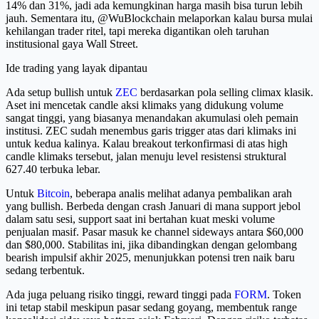
14% dan 31%, jadi ada kemungkinan harga masih bisa turun lebih
jauh. Sementara itu, @WuBlockchain melaporkan kalau bursa mulai
kehilangan trader ritel, tapi mereka digantikan oleh taruhan
institusional gaya Wall Street.
Ide trading yang layak dipantau
Ada setup bullish untuk
ZEC
berdasarkan pola selling climax klasik.
Aset ini mencetak candle aksi klimaks yang didukung volume
sangat tinggi, yang biasanya menandakan akumulasi oleh pemain
institusi. ZEC sudah menembus garis trigger atas dari klimaks ini
untuk kedua kalinya. Kalau breakout terkonfirmasi di atas high
candle klimaks tersebut, jalan menuju level resistensi struktural
627.40 terbuka lebar.
Untuk
Bitcoin
, beberapa analis melihat adanya pembalikan arah
yang bullish. Berbeda dengan crash Januari di mana support jebol
dalam satu sesi, support saat ini bertahan kuat meski volume
penjualan masif. Pasar masuk ke channel sideways antara $60,000
dan $80,000. Stabilitas ini, jika dibandingkan dengan gelombang
bearish impulsif akhir 2025, menunjukkan potensi tren naik baru
sedang terbentuk.
Ada juga peluang risiko tinggi, reward tinggi pada
FORM
. Token
ini tetap stabil meskipun pasar sedang goyang, membentuk range