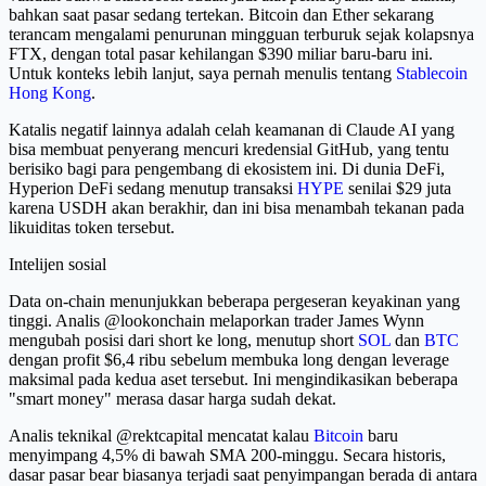
bahkan saat pasar sedang tertekan. Bitcoin dan Ether sekarang
terancam mengalami penurunan mingguan terburuk sejak kolapsnya
FTX, dengan total pasar kehilangan $390 miliar baru-baru ini.
Untuk konteks lebih lanjut, saya pernah menulis tentang
Stablecoin
Hong Kong
.
Katalis negatif lainnya adalah celah keamanan di Claude AI yang
bisa membuat penyerang mencuri kredensial GitHub, yang tentu
berisiko bagi para pengembang di ekosistem ini. Di dunia DeFi,
Hyperion DeFi sedang menutup transaksi
HYPE
senilai $29 juta
karena USDH akan berakhir, dan ini bisa menambah tekanan pada
likuiditas token tersebut.
Intelijen sosial
Data on-chain menunjukkan beberapa pergeseran keyakinan yang
tinggi. Analis @lookonchain melaporkan trader James Wynn
mengubah posisi dari short ke long, menutup short
SOL
dan
BTC
dengan profit $6,4 ribu sebelum membuka long dengan leverage
maksimal pada kedua aset tersebut. Ini mengindikasikan beberapa
"smart money" merasa dasar harga sudah dekat.
Analis teknikal @rektcapital mencatat kalau
Bitcoin
baru
menyimpang 4,5% di bawah SMA 200-minggu. Secara historis,
dasar pasar bear biasanya terjadi saat penyimpangan berada di antara