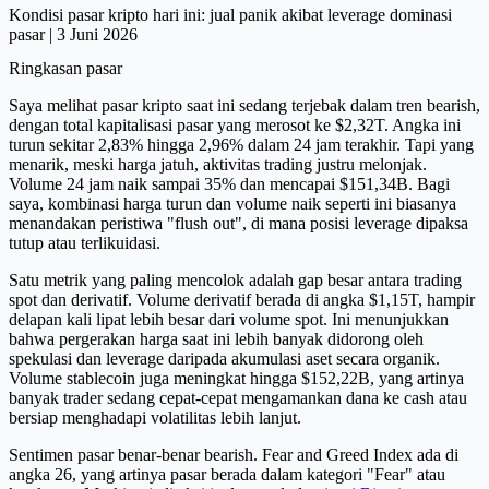
Kondisi pasar kripto hari ini: jual panik akibat leverage dominasi
pasar | 3 Juni 2026
Ringkasan pasar
Saya melihat pasar kripto saat ini sedang terjebak dalam tren bearish,
dengan total kapitalisasi pasar yang merosot ke $2,32T. Angka ini
turun sekitar 2,83% hingga 2,96% dalam 24 jam terakhir. Tapi yang
menarik, meski harga jatuh, aktivitas trading justru melonjak.
Volume 24 jam naik sampai 35% dan mencapai $151,34B. Bagi
saya, kombinasi harga turun dan volume naik seperti ini biasanya
menandakan peristiwa "flush out", di mana posisi leverage dipaksa
tutup atau terlikuidasi.
Satu metrik yang paling mencolok adalah gap besar antara trading
spot dan derivatif. Volume derivatif berada di angka $1,15T, hampir
delapan kali lipat lebih besar dari volume spot. Ini menunjukkan
bahwa pergerakan harga saat ini lebih banyak didorong oleh
spekulasi dan leverage daripada akumulasi aset secara organik.
Volume stablecoin juga meningkat hingga $152,22B, yang artinya
banyak trader sedang cepat-cepat mengamankan dana ke cash atau
bersiap menghadapi volatilitas lebih lanjut.
Sentimen pasar benar-benar bearish. Fear and Greed Index ada di
angka 26, yang artinya pasar berada dalam kategori "Fear" atau