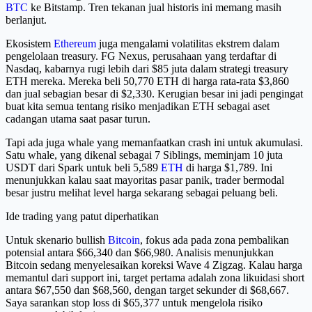
BTC
ke Bitstamp. Tren tekanan jual historis ini memang masih
berlanjut.
Ekosistem
Ethereum
juga mengalami volatilitas ekstrem dalam
pengelolaan treasury. FG Nexus, perusahaan yang terdaftar di
Nasdaq, kabarnya rugi lebih dari $85 juta dalam strategi treasury
ETH mereka. Mereka beli 50,770 ETH di harga rata-rata $3,860
dan jual sebagian besar di $2,330. Kerugian besar ini jadi pengingat
buat kita semua tentang risiko menjadikan ETH sebagai aset
cadangan utama saat pasar turun.
Tapi ada juga whale yang memanfaatkan crash ini untuk akumulasi.
Satu whale, yang dikenal sebagai 7 Siblings, meminjam 10 juta
USDT dari Spark untuk beli 5,589
ETH
di harga $1,789. Ini
menunjukkan kalau saat mayoritas pasar panik, trader bermodal
besar justru melihat level harga sekarang sebagai peluang beli.
Ide trading yang patut diperhatikan
Untuk skenario bullish
Bitcoin
, fokus ada pada zona pembalikan
potensial antara $66,340 dan $66,980. Analisis menunjukkan
Bitcoin sedang menyelesaikan koreksi Wave 4 Zigzag. Kalau harga
memantul dari support ini, target pertama adalah zona likuidasi short
antara $67,550 dan $68,560, dengan target sekunder di $68,667.
Saya sarankan stop loss di $65,377 untuk mengelola risiko