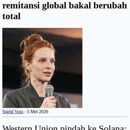
remitansi global bakal berubah
total
Sigrid Voss
·
5 Mei 2026
Western Union pindah ke Solana: