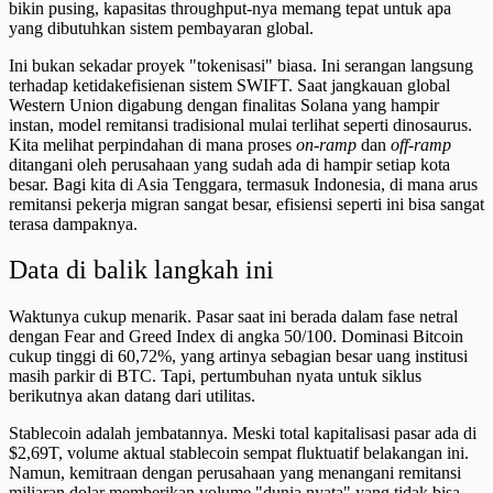
bikin pusing, kapasitas throughput-nya memang tepat untuk apa
yang dibutuhkan sistem pembayaran global.
Ini bukan sekadar proyek "tokenisasi" biasa. Ini serangan langsung
terhadap ketidakefisienan sistem SWIFT. Saat jangkauan global
Western Union digabung dengan finalitas Solana yang hampir
instan, model remitansi tradisional mulai terlihat seperti dinosaurus.
Kita melihat perpindahan di mana proses
on-ramp
dan
off-ramp
ditangani oleh perusahaan yang sudah ada di hampir setiap kota
besar. Bagi kita di Asia Tenggara, termasuk Indonesia, di mana arus
remitansi pekerja migran sangat besar, efisiensi seperti ini bisa sangat
terasa dampaknya.
Data di balik langkah ini
Waktunya cukup menarik. Pasar saat ini berada dalam fase netral
dengan Fear and Greed Index di angka 50/100. Dominasi Bitcoin
cukup tinggi di 60,72%, yang artinya sebagian besar uang institusi
masih parkir di BTC. Tapi, pertumbuhan nyata untuk siklus
berikutnya akan datang dari utilitas.
Stablecoin adalah jembatannya. Meski total kapitalisasi pasar ada di
$2,69T, volume aktual stablecoin sempat fluktuatif belakangan ini.
Namun, kemitraan dengan perusahaan yang menangani remitansi
miliaran dolar memberikan volume "dunia nyata" yang tidak bisa