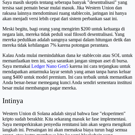
Saya masih skeptis tentang seberapa banyak "desentralisasi" yang
tersisa saat pemain besar mulai masuk. Jika Western Union dan
raksasa lainnya mendominasi ruang stablecoin, jaringan ini hanya
akan menjadi versi lebih cepat dari sistem perbankan saat ini.
Meski begitu, bagi orang yang mengirim $200 untuk keluarga di
negara lain, mereka tidak peduli soal filosofi desentralisasi. Yang
mereka pedulikan adalah uangnya sampai dalam hitungan detik dan
mereka tidak kehilangan 7% karena potongan perantara.
Kalau Anda mulai memindahkan dana ke stablecoin atau SOL untuk
memanfaatkan tren ini, saya sarankan jangan simpan aset di bursa.
Saya memakai
Ledger Nano Gen5
karena ini cara terjangkau untuk
mendapatkan antarmuka layar sentuh yang aman tanpa harus keluar
uang $400 untuk model premium. Ini cara terbaik untuk memastikan
Anda benar-benar memegang kunci Anda sendiri sementara institusi
besar mulai membangun pagar mereka.
Intinya
Western Union di Solana adalah sinyal bahwa fase "eksperimen"
kripto sudah berakhir. Kita sekarang masuk ke fase implementasi.
Saya memperkirakan penyedia remitansi lain akan segera mengikuti
langkah ini. Persaingan ini akan memaksa biaya turun bagi semua