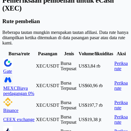
Pemeriksaan pembelian untuk eCash
(XEC)
Rute pembelian
Beberapa tautan mungkin merupakan tautan afiliasi. Data rute hanya
ditampilkan ketika ditemukan di data pasangan pasar atau data rute
kami.
Bursa/rute
Pasangan
Jenis
Volume/likuiditas
Aksi
Bursa
Periksa
XEC/USDT
US$3,84 rb
Terpusat
rute
Gate
Bursa
Periksa
XEC/USDT
US$60,96 rb
MEXC
Biaya
Terpusat
rute
perdagangan 0%
Bursa
Periksa
XEC/USDT
US$197,7 rb
Terpusat
rute
Binance
Bursa
Periksa
CEEX exchange
XEC/USDT
US$19,38 jt
Terpusat
rute