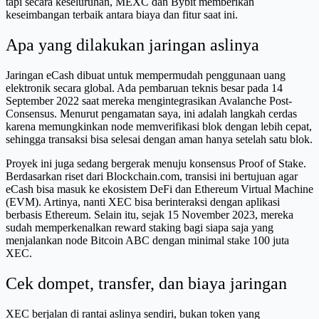
tapi secara keseluruhan, MEXC dan Bybit memberikan
keseimbangan terbaik antara biaya dan fitur saat ini.
Apa yang dilakukan jaringan aslinya
Jaringan eCash dibuat untuk mempermudah penggunaan uang
elektronik secara global. Ada pembaruan teknis besar pada 14
September 2022 saat mereka mengintegrasikan Avalanche Post-
Consensus. Menurut pengamatan saya, ini adalah langkah cerdas
karena memungkinkan node memverifikasi blok dengan lebih cepat,
sehingga transaksi bisa selesai dengan aman hanya setelah satu blok.
Proyek ini juga sedang bergerak menuju konsensus Proof of Stake.
Berdasarkan riset dari Blockchain.com, transisi ini bertujuan agar
eCash bisa masuk ke ekosistem DeFi dan Ethereum Virtual Machine
(EVM). Artinya, nanti XEC bisa berinteraksi dengan aplikasi
berbasis Ethereum. Selain itu, sejak 15 November 2023, mereka
sudah memperkenalkan reward staking bagi siapa saja yang
menjalankan node Bitcoin ABC dengan minimal stake 100 juta
XEC.
Cek dompet, transfer, dan biaya jaringan
XEC berjalan di rantai aslinya sendiri, bukan token yang