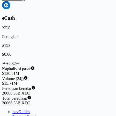
eCash
XEC
Peringkat
#153
$0.00
+2.32%
Kapitalisasi pasar
$130.51M
Volume (24j)
$15.71M
Perediaan beredar
20066.38B XEC
Total perediaan
20066.38B XEC
navGuides