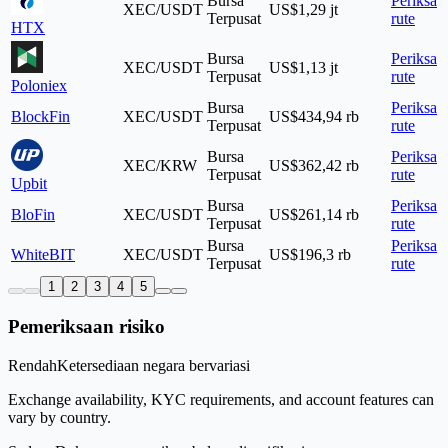
Bursa
Periksa
XEC/USDT
US$1,29 jt
Terpusat
rute
HTX
Bursa
Periksa
XEC/USDT
US$1,13 jt
Terpusat
rute
Poloniex
Bursa
Periksa
BlockFin
XEC/USDT
US$434,94 rb
Terpusat
rute
Bursa
Periksa
XEC/KRW
US$362,42 rb
Terpusat
rute
Upbit
Bursa
Periksa
BloFin
XEC/USDT
US$261,14 rb
Terpusat
rute
Bursa
Periksa
WhiteBIT
XEC/USDT
US$196,3 rb
Terpusat
rute
1
2
3
4
5
Pemeriksaan risiko
Rendah
Ketersediaan negara bervariasi
Exchange availability, KYC requirements, and account features can
vary by country.