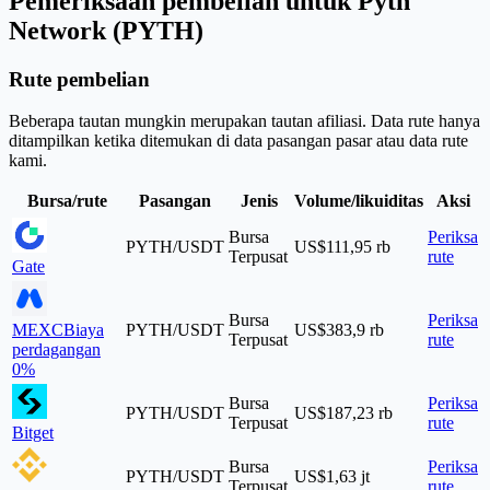
Pemeriksaan pembelian untuk Pyth
Network (PYTH)
Rute pembelian
Beberapa tautan mungkin merupakan tautan afiliasi. Data rute hanya
ditampilkan ketika ditemukan di data pasangan pasar atau data rute
kami.
Bursa/rute
Pasangan
Jenis
Volume/likuiditas
Aksi
Bursa
Periksa
PYTH/USDT
US$111,95 rb
Terpusat
rute
Gate
Bursa
Periksa
MEXC
Biaya
PYTH/USDT
US$383,9 rb
Terpusat
rute
perdagangan
0%
Bursa
Periksa
PYTH/USDT
US$187,23 rb
Terpusat
rute
Bitget
Bursa
Periksa
PYTH/USDT
US$1,63 jt
Terpusat
rute