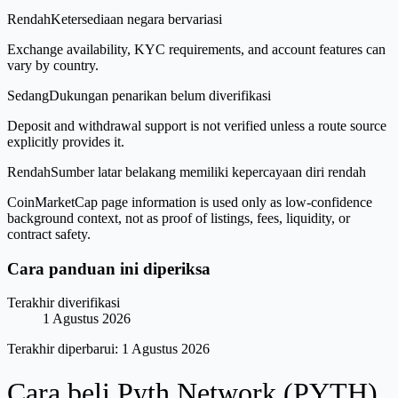
Rendah
Ketersediaan negara bervariasi
Exchange availability, KYC requirements, and account features can
vary by country.
Sedang
Dukungan penarikan belum diverifikasi
Deposit and withdrawal support is not verified unless a route source
explicitly provides it.
Rendah
Sumber latar belakang memiliki kepercayaan diri rendah
CoinMarketCap page information is used only as low-confidence
background context, not as proof of listings, fees, liquidity, or
contract safety.
Cara panduan ini diperiksa
Terakhir diverifikasi
1 Agustus 2026
Terakhir diperbarui:
1 Agustus 2026
Cara beli Pyth Network (PYTH)