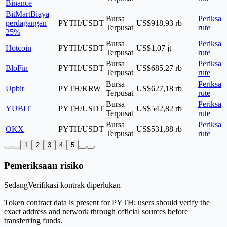
Binance
BitMart
Biaya
Bursa
Periksa
perdagangan
PYTH/USDT
US$918,93 rb
Terpusat
rute
25%
Bursa
Periksa
Hotcoin
PYTH/USDT
US$1,07 jt
Terpusat
rute
Bursa
Periksa
BloFin
PYTH/USDT
US$685,27 rb
Terpusat
rute
Bursa
Periksa
Upbit
PYTH/KRW
US$627,18 rb
Terpusat
rute
Bursa
Periksa
YUBIT
PYTH/USDT
US$542,82 rb
Terpusat
rute
Bursa
Periksa
OKX
PYTH/USDT
US$531,88 rb
Terpusat
rute
1
2
3
4
5
Pemeriksaan risiko
Sedang
Verifikasi kontrak diperlukan
Token contract data is present for PYTH; users should verify the
exact address and network through official sources before
transferring funds.