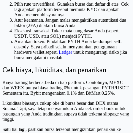
Pilih rute terverifikasi. Gunakan bursa dari daftar di atas. Cek
lagi apakah platform tersebut meminta KYC dan apakah
Anda memenuhi syaratnya.
Atur keamanan. Jangan malas mengaktifkan autentikasi dua
faktor (2FA) di akun bursa Anda.
Eksekusi transaksi. Tukar mata uang dasar Anda (seperti
USDT, USD, atau SOL) menjadi PYTH.
Amankan token. Pindahkan PYTH Anda ke dompet self-
custody. Saya pribadi selalu menyarankan penggunaan
hardware wallet seperti
Ledger
untuk mengurangi risiko jika
bursa mengalami masalah.
Cek biaya, likuiditas, dan penarikan
Biaya trading berbeda-beda di tiap platform. Contohnya, MEXC
dan WEEX punya biaya trading 0% untuk pasangan PYTH/USDT.
Sementara itu, Bybit mengenakan 0,1% dan BitMart 0,25%.
Likuiditas biasanya cukup oke di bursa besar dan DEX utama
Solana. Tapi, saya tetap menyarankan Anda cek order book untuk
pasangan yang Anda tradingkan supaya tidak terkena slippage yang
tinggi.
Satu hal lagi, pastikan bursa tersebut mengizinkan penarikan ke