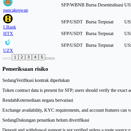
SFP/WBNB
Bursa Desentralisasi
US$
pancakeswap
SFP/USDT
Bursa Terpusat
US$
LBank
HTX
SFP/USDT
Bursa Terpusat
US$
SFP/USDT
Bursa Terpusat
US$
UZX
1
2
3
4
5
Pemeriksaan risiko
Sedang
Verifikasi kontrak diperlukan
Token contract data is present for SFP; users should verify the exact 
Rendah
Ketersediaan negara bervariasi
Exchange availability, KYC requirements, and account features can v
Sedang
Dukungan penarikan belum diverifikasi
Deposit and withdrawal support is not verified unless a route source ex