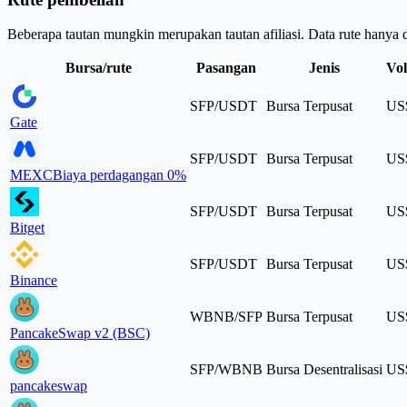
Beberapa tautan mungkin merupakan tautan afiliasi. Data rute hanya d
Bursa/rute
Pasangan
Jenis
Vol
SFP/USDT
Bursa Terpusat
US$
Gate
SFP/USDT
Bursa Terpusat
US$
MEXC
Biaya perdagangan 0%
SFP/USDT
Bursa Terpusat
US$
Bitget
SFP/USDT
Bursa Terpusat
US$
Binance
WBNB/SFP
Bursa Terpusat
US$
PancakeSwap v2 (BSC)
SFP/WBNB
Bursa Desentralisasi
US$
pancakeswap