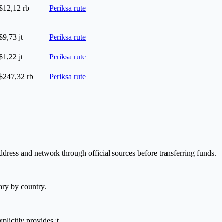
12,12 rb
Periksa rute
9,73 jt
Periksa rute
1,22 jt
Periksa rute
247,32 rb
Periksa rute
address and network through official sources before transferring funds.
ary by country.
plicitly provides it.