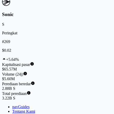
Sonic
S
Peringkat
#269
$0.02
+5.64%
Kapitalisasi pasar
$65.57M
Volume (24j)
$5.60M
Perediaan beredar
2.88B S
Total perediaan
3.22B S
navGuides
Tentang Kami