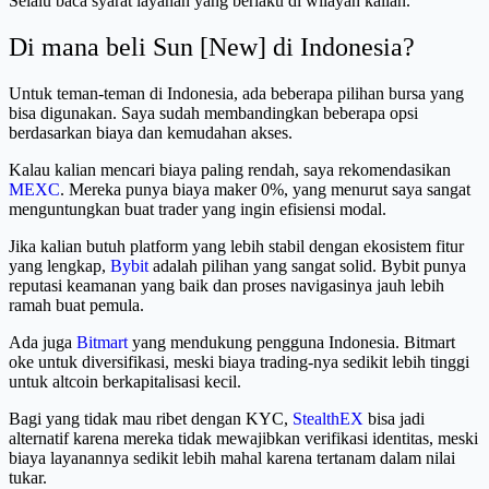
Selalu baca syarat layanan yang berlaku di wilayah kalian.
Di mana beli Sun [New] di Indonesia?
Untuk teman-teman di Indonesia, ada beberapa pilihan bursa yang
bisa digunakan. Saya sudah membandingkan beberapa opsi
berdasarkan biaya dan kemudahan akses.
Kalau kalian mencari biaya paling rendah, saya rekomendasikan
MEXC
. Mereka punya biaya maker 0%, yang menurut saya sangat
menguntungkan buat trader yang ingin efisiensi modal.
Jika kalian butuh platform yang lebih stabil dengan ekosistem fitur
yang lengkap,
Bybit
adalah pilihan yang sangat solid. Bybit punya
reputasi keamanan yang baik dan proses navigasinya jauh lebih
ramah buat pemula.
Ada juga
Bitmart
yang mendukung pengguna Indonesia. Bitmart
oke untuk diversifikasi, meski biaya trading-nya sedikit lebih tinggi
untuk altcoin berkapitalisasi kecil.
Bagi yang tidak mau ribet dengan KYC,
StealthEX
bisa jadi
alternatif karena mereka tidak mewajibkan verifikasi identitas, meski
biaya layanannya sedikit lebih mahal karena tertanam dalam nilai
tukar.