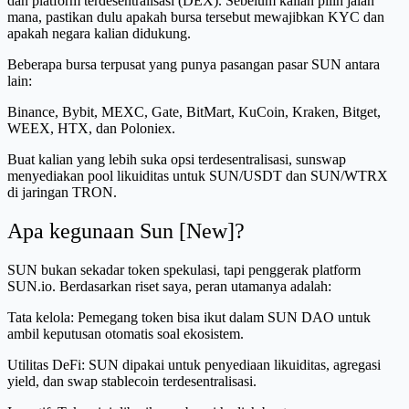
dan platform terdesentralisasi (DEX). Sebelum kalian pilih jalan
mana, pastikan dulu apakah bursa tersebut mewajibkan KYC dan
apakah negara kalian didukung.
Beberapa bursa terpusat yang punya pasangan pasar SUN antara
lain:
Binance, Bybit, MEXC, Gate, BitMart, KuCoin, Kraken, Bitget,
WEEX, HTX, dan Poloniex.
Buat kalian yang lebih suka opsi terdesentralisasi, sunswap
menyediakan pool likuiditas untuk SUN/USDT dan SUN/WTRX
di jaringan TRON.
Apa kegunaan Sun [New]?
SUN bukan sekadar token spekulasi, tapi penggerak platform
SUN.io. Berdasarkan riset saya, peran utamanya adalah:
Tata kelola: Pemegang token bisa ikut dalam SUN DAO untuk
ambil keputusan otomatis soal ekosistem.
Utilitas DeFi: SUN dipakai untuk penyediaan likuiditas, agregasi
yield, dan swap stablecoin terdesentralisasi.