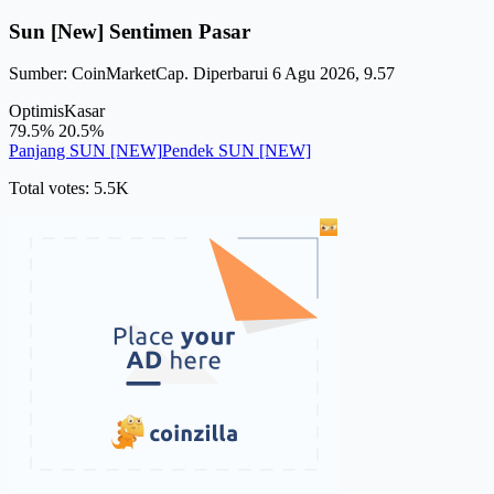
Sun [New] Sentimen Pasar
Sumber: CoinMarketCap. Diperbarui 6 Agu 2026, 9.57
Optimis
Kasar
79.5%
20.5%
Panjang SUN [NEW]
Pendek SUN [NEW]
Total votes: 5.5K