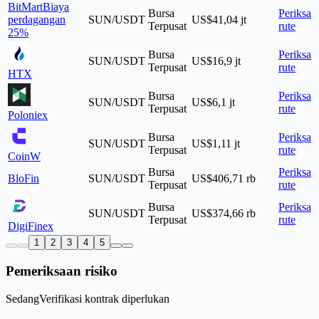
BitMart
Biaya
Bursa
Periksa
perdagangan
SUN/USDT
US$41,04 jt
Terpusat
rute
25%
Bursa
Periksa
SUN/USDT
US$16,9 jt
Terpusat
rute
HTX
Bursa
Periksa
SUN/USDT
US$6,1 jt
Terpusat
rute
Poloniex
Bursa
Periksa
SUN/USDT
US$1,11 jt
Terpusat
rute
CoinW
Bursa
Periksa
BloFin
SUN/USDT
US$406,71 rb
Terpusat
rute
Bursa
Periksa
SUN/USDT
US$374,66 rb
Terpusat
rute
DigiFinex
1
2
3
4
5
Pemeriksaan risiko
Sedang
Verifikasi kontrak diperlukan