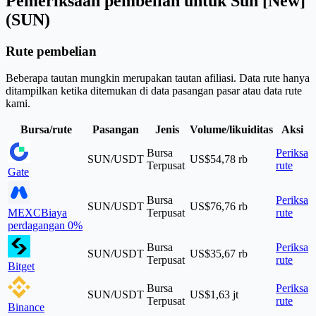
Pemeriksaan pembelian untuk Sun [New]
(SUN)
Rute pembelian
Beberapa tautan mungkin merupakan tautan afiliasi. Data rute hanya
ditampilkan ketika ditemukan di data pasangan pasar atau data rute
kami.
Bursa/rute
Pasangan
Jenis
Volume/likuiditas
Aksi
Bursa
Periksa
SUN/USDT
US$54,78 rb
Terpusat
rute
Gate
Bursa
Periksa
SUN/USDT
US$76,76 rb
MEXC
Biaya
Terpusat
rute
perdagangan 0%
Bursa
Periksa
SUN/USDT
US$35,67 rb
Terpusat
rute
Bitget
Bursa
Periksa
SUN/USDT
US$1,63 jt
Terpusat
rute
Binance