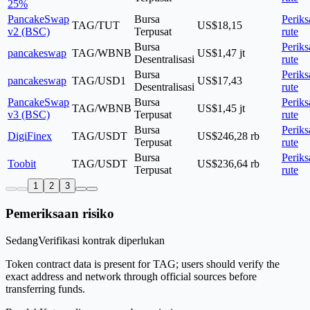
25%
PancakeSwap
Bursa
Periks
TAG/TUT
US$18,15
v2 (BSC)
Terpusat
rute
Bursa
Periks
pancakeswap
TAG/WBNB
US$1,47 jt
Desentralisasi
rute
Bursa
Periks
pancakeswap
TAG/USD1
US$17,43
Desentralisasi
rute
PancakeSwap
Bursa
Periks
TAG/WBNB
US$1,45 jt
v3 (BSC)
Terpusat
rute
Bursa
Periks
DigiFinex
TAG/USDT
US$246,28 rb
Terpusat
rute
Bursa
Periks
Toobit
TAG/USDT
US$236,64 rb
Terpusat
rute
1
2
3
Pemeriksaan risiko
Sedang
Verifikasi kontrak diperlukan
Token contract data is present for TAG; users should verify the
exact address and network through official sources before
transferring funds.