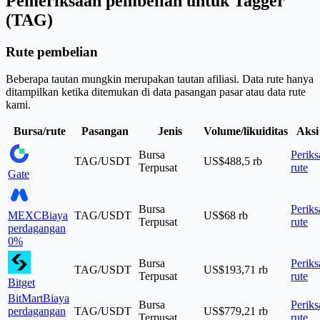
Pemeriksaan pembelian untuk Tagger
(TAG)
Rute pembelian
Beberapa tautan mungkin merupakan tautan afiliasi. Data rute hanya
ditampilkan ketika ditemukan di data pasangan pasar atau data rute
kami.
Bursa/rute
Pasangan
Jenis
Volume/likuiditas
Aksi
Bursa
Periks
TAG/USDT
US$488,5 rb
Terpusat
rute
Gate
Bursa
Periks
MEXC
Biaya
TAG/USDT
US$68 rb
Terpusat
rute
perdagangan
0%
Bursa
Periks
TAG/USDT
US$193,71 rb
Terpusat
rute
Bitget
BitMart
Biaya
Bursa
Periks
perdagangan
TAG/USDT
US$779,21 rb
Terpusat
rute