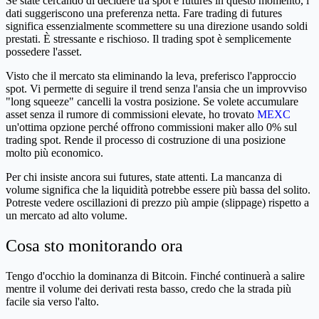
Se state cercando di decidere tra spot e futures in questo momento, i
dati suggeriscono una preferenza netta. Fare trading di futures
significa essenzialmente scommettere su una direzione usando soldi
prestati. È stressante e rischioso. Il trading spot è semplicemente
possedere l'asset.
Visto che il mercato sta eliminando la leva, preferisco l'approccio
spot. Vi permette di seguire il trend senza l'ansia che un improvviso
"long squeeze" cancelli la vostra posizione. Se volete accumulare
asset senza il rumore di commissioni elevate, ho trovato
MEXC
un'ottima opzione perché offrono commissioni maker allo 0% sul
trading spot. Rende il processo di costruzione di una posizione
molto più economico.
Per chi insiste ancora sui futures, state attenti. La mancanza di
volume significa che la liquidità potrebbe essere più bassa del solito.
Potreste vedere oscillazioni di prezzo più ampie (slippage) rispetto a
un mercato ad alto volume.
Cosa sto monitorando ora
Tengo d'occhio la dominanza di Bitcoin. Finché continuerà a salire
mentre il volume dei derivati resta basso, credo che la strada più
facile sia verso l'alto.