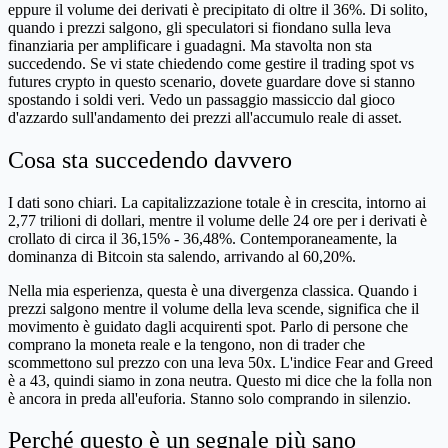
eppure il volume dei derivati è precipitato di oltre il 36%. Di solito,
quando i prezzi salgono, gli speculatori si fiondano sulla leva
finanziaria per amplificare i guadagni. Ma stavolta non sta
succedendo. Se vi state chiedendo come gestire il trading spot vs
futures crypto in questo scenario, dovete guardare dove si stanno
spostando i soldi veri. Vedo un passaggio massiccio dal gioco
d'azzardo sull'andamento dei prezzi all'accumulo reale di asset.
Cosa sta succedendo davvero
I dati sono chiari. La capitalizzazione totale è in crescita, intorno ai
2,77 trilioni di dollari, mentre il volume delle 24 ore per i derivati è
crollato di circa il 36,15% - 36,48%. Contemporaneamente, la
dominanza di Bitcoin sta salendo, arrivando al 60,20%.
Nella mia esperienza, questa è una divergenza classica. Quando i
prezzi salgono mentre il volume della leva scende, significa che il
movimento è guidato dagli acquirenti spot. Parlo di persone che
comprano la moneta reale e la tengono, non di trader che
scommettono sul prezzo con una leva 50x. L'indice Fear and Greed
è a 43, quindi siamo in zona neutra. Questo mi dice che la folla non
è ancora in preda all'euforia. Stanno solo comprando in silenzio.
Perché questo è un segnale più sano