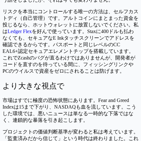
リスクを本当にコントロールする唯一の方法は、セルフカス
トディ（自己管理）です。アルトコインにまとまった資金を
投じるなら、ホットウォレットに放置しないでください。私
は
Ledger Flex
を好んで使っています。Staxに400ドルも払わ
なくても、セキュアなE Inkタッチスクリーンでアドレスを
確認できるからです。パスポートと同じレベルのCC
EAL6+認定セキュアエレメントチップを搭載しています。
これでZcashのバグが直るわけではありませんが、開発者が
コードを直すのを待っている間に、フィッシングリンクや
PCのウイルスで資産をゼロにされることは防げます。
より大きな視点で
市場はすでに極度の恐怖状態にあります。Fear and Greed
Indexは15まで下がり、NASDAQも血を流しています。こう
した環境では、悪いニュースは単なる一時的な下落ではな
く、連鎖的な暴落を引き起こします。
プロジェクトの価値判断基準が変わると私は考えています。
「監査済みだから信じて」という時代は終わりました。これ