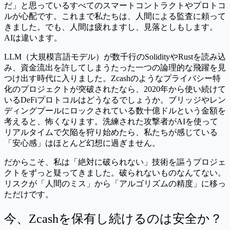
だ」と思っているすべてのスマートコントラクトやプロトコ
ルが心配です。これまで私たちは、人間による監査に頼って
きました。でも、人間は疲れますし、見落としもします。
AIは違います。
LLM（大規模言語モデル）が数千行のSolidityやRustを読み込
み、資金流出を許してしまうたった一つの論理的な飛躍を見
つけ出す時代に入りました。Zcashのようなプライバシー特
化のプロジェクトが突破されたなら、2020年から使い続けて
いるDeFiプロトコルはどうなるでしょうか。ブリッジやレン
ディングプールにロックされている数十億ドルという金額を
考えると、怖くなります。洗練された攻撃者がAIを使って
リアルタイムで欠陥を狩り始めたら、私たちが感じている
「安心感」はほとんど幻想に過ぎません。
だからこそ、私は「絶対に破られない」技術を謳うプロジェ
クトをずっと疑ってきました。破られないものなんてない。
リスクが「人間のミス」から「アルゴリズムの精度」に移っ
ただけです。
今、Zcashを保有し続けるのは安全か？