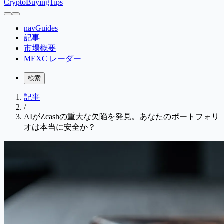
CryptoBuyingTips
navGuides
記事
市場概要
MEXC レーダー
検索
記事
/
AIがZcashの重大な欠陥を発見。あなたのポートフォリ
オは本当に安全か？