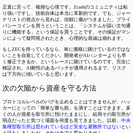
正直に言って、複雑な心境です。Zcashのコミュニティは粘
り強いですし、技術自体は本当に革新的です。でも、ジャー
ナリストの視点から見れば、信頼に傷がつきました。プライ
バシーコインを買うということは、「システムが謳い文句通
りに機能する」という保証を買うことです。その保証がマシ
ンによって疑問視されたとき、心理的な底値は崩れます。
もしZECを持っているなら、単に価格に賭けているのではな
いことを自覚してください。開発者がAIハンターよりも早
く修正できるか、というレースに賭けているのです。完全に
検証され、AI耐性のあるパッチが適用されるまで、リスク
は下方向に傾いていると思います。
次の欠陥から資産を守る方法
プロトコルレベルのバグを止めることはできませんが、ハッ
カーにとっての「簡単な勝ち筋」を潰すことはできます。多
くの人が資産を取引所に預けたままにし、結局その取引所が
弱点だったと気づく場面を何度も見てきました。以前、
中央
集権型取引所は思われているほど安全な避難所ではない
とい
う話をしましたが、それは今でも変わりません。