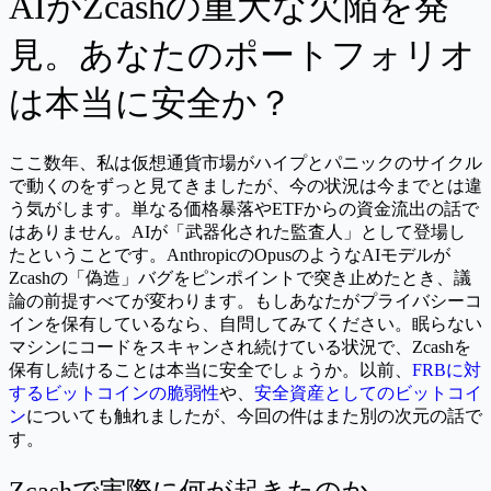
AIがZcashの重大な欠陥を発
見。あなたのポートフォリオ
は本当に安全か？
ここ数年、私は仮想通貨市場がハイプとパニックのサイクル
で動くのをずっと見てきましたが、今の状況は今までとは違
う気がします。単なる価格暴落やETFからの資金流出の話で
はありません。AIが「武器化された監査人」として登場し
たということです。AnthropicのOpusのようなAIモデルが
Zcashの「偽造」バグをピンポイントで突き止めたとき、議
論の前提すべてが変わります。もしあなたがプライバシーコ
インを保有しているなら、自問してみてください。眠らない
マシンにコードをスキャンされ続けている状況で、Zcashを
保有し続けることは本当に安全でしょうか。以前、
FRBに対
するビットコインの脆弱性
や、
安全資産としてのビットコイ
ン
についても触れましたが、今回の件はまた別の次元の話で
す。
Zcashで実際に何が起きたのか