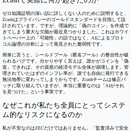
ゼロ知識証明の深い話に詳しくない人のために説明すると、
Zcashはプライバシーのゴールドスタンダードを目指して設
計されています。ですが、理論的に「偽のコイン」を作成で
きてしまう重大な欠陥が最近見つかりました。これはホワイ
トペーパー上の「可能性」の話ではなく、AIによるプロト
コル論理の分析によって発見された脆弱性です。
簡単に言うと、シールドプール（匿名プール）の整合性が破
られるバグです。分かりやすく言えば、誰かがコインを「偽
造」できれば、その資産の経済モデル全体が崩壊します。管
理されていたはずのインフレ率が、誰でも自由に発行できる
無法地帯に変わってしまうからです。Zcashチームは修正パ
ッチに取り組んでいますが、本当に重要なのは「AIがそれ
を見つけた」という事実です。
なぜこれが私たち全員にとってシステ
ム的なリスクになるのか
私が不安なのはZECだけではありません。「監査済みで安全