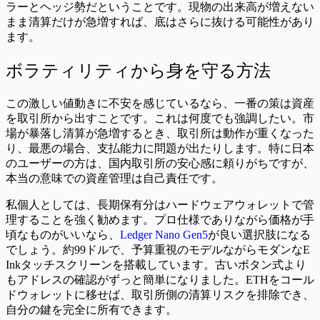
ラーとヘッジ勢だということです。現物の出来高が増えない
まま清算だけが急増すれば、底はさらに抜ける可能性があり
ます。
ボラティリティから身を守る方法
この激しい値動きに不安を感じているなら、一番の策は資産
を取引所から出すことです。これは何度でも強調したい。市
場が暴落し清算が急増するとき、取引所は動作が重くなった
り、最悪の場合、支払能力に問題が出たりします。特に日本
のユーザーの方は、国内取引所の安心感に頼りがちですが、
本当の意味での資産管理は自己責任です。
私個人としては、長期保有分はハードウェアウォレットで管
理することを強く勧めます。プロ仕様でありながら価格が手
頃なものがいいなら、
Ledger Nano Gen5
が良い選択肢になる
でしょう。約99ドルで、予算重視のモデルながらモダンなE
Inkタッチスクリーンを搭載しています。古いボタン式より
もアドレスの確認がずっと簡単になりました。ETHをコール
ドウォレットに移せば、取引所側の清算リスクを排除でき、
自分の鍵を完全に所有できます。