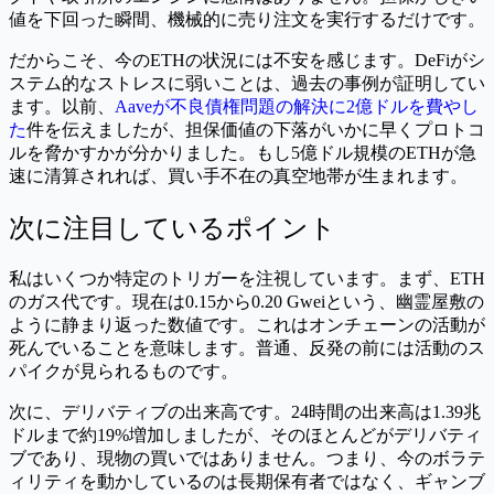
値を下回った瞬間、機械的に売り注文を実行するだけです。
だからこそ、今のETHの状況には不安を感じます。DeFiがシ
ステム的なストレスに弱いことは、過去の事例が証明してい
ます。以前、
Aaveが不良債権問題の解決に2億ドルを費やし
た
件を伝えましたが、担保価値の下落がいかに早くプロトコ
ルを脅かすかが分かりました。もし5億ドル規模のETHが急
速に清算されれば、買い手不在の真空地帯が生まれます。
次に注目しているポイント
私はいくつか特定のトリガーを注視しています。まず、ETH
のガス代です。現在は0.15から0.20 Gweiという、幽霊屋敷の
ように静まり返った数値です。これはオンチェーンの活動が
死んでいることを意味します。普通、反発の前には活動のス
パイクが見られるものです。
次に、デリバティブの出来高です。24時間の出来高は1.39兆
ドルまで約19%増加しましたが、そのほとんどがデリバティ
ブであり、現物の買いではありません。つまり、今のボラテ
ィリティを動かしているのは長期保有者ではなく、ギャンブ