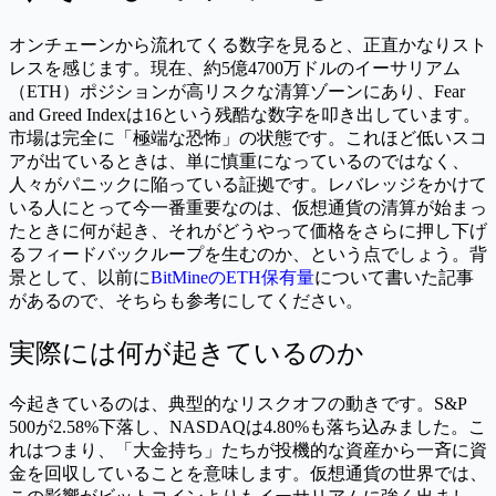
オンチェーンから流れてくる数字を見ると、正直かなりスト
レスを感じます。現在、約5億4700万ドルのイーサリアム
（ETH）ポジションが高リスクな清算ゾーンにあり、Fear
and Greed Indexは16という残酷な数字を叩き出しています。
市場は完全に「極端な恐怖」の状態です。これほど低いスコ
アが出ているときは、単に慎重になっているのではなく、
人々がパニックに陥っている証拠です。レバレッジをかけて
いる人にとって今一番重要なのは、仮想通貨の清算が始まっ
たときに何が起き、それがどうやって価格をさらに押し下げ
るフィードバックループを生むのか、という点でしょう。背
景として、以前に
BitMineのETH保有量
について書いた記事
があるので、そちらも参考にしてください。
実際には何が起きているのか
今起きているのは、典型的なリスクオフの動きです。S&P
500が2.58%下落し、NASDAQは4.80%も落ち込みました。こ
れはつまり、「大金持ち」たちが投機的な資産から一斉に資
金を回収していることを意味します。仮想通貨の世界では、