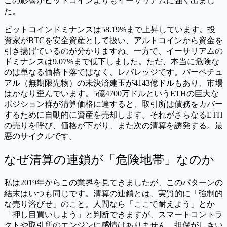
この影響がビットコインよりもイーサリアムに強く出まし
た。
ビットコインドミナンスは58.19%まで上昇しています。投
資家がBTCを安全資産として扱い、アルトコインから資金を
引き揚げているのが分かりますね。一方で、イーサリアムの
ドミナンスは9.07%まで低下しました。ただ、本当に危険な
のは単なる価格下落ではなく、レバレッジです。パーペチュ
アル（無期限先物）の未決済建玉が4143億ドルもあり、市場
はかなり歪んでいます。5億4700万ドルというETHの巨大な
ポジション群が清算価格に達すると、取引所は債務をカバー
するために自動的に資産を売却します。それがさらなるETH
の売りを呼び、価格が下がり、また次の清算を誘発する。最
悪のサイクルです。
なぜ清算の連鎖が「危険地帯」なのか
私は2019年からこの業界を見てきましたが、このパターンの
結末はいつも同じです。清算の連鎖とは、実質的に「強制的
な売り浴びせ」のこと。人間なら「ここで耐えよう」とか
「押し目買いしよう」と判断できますが、スマートコントラ
クトや取引所のエンジンに感情はありません。担保がしきい