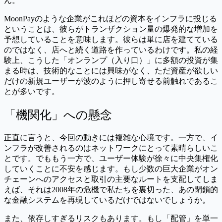
ん。
MoonPayのような企業がこれほどの資本をインフラに投じる
ということは、彼らがトランザクション量の爆発的な増加を
予想していることを意味します。彼らは単に店を建てている
のではなく、店へと続く道路を作っているわけです。私の経
験上、こうした「オンランプ（入り口）」に多額の投資が集
まる時は、技術的なことには興味がなく、ただ資産が欲しい
だけの新規ユーザーが波のように押し寄せる前触れであるこ
とが多いです。
「機関化」への懸念
正直に言うと、今回の動きには複雑な心境です。一方で、イ
ンフラが改善されるのはネットワークにとって素晴らしいこ
とです。でももう一方で、ユーザー体験が徐々に中央集権化
していくことに不安を感じます。もし少数の巨大企業がオン
チェーンへのアクセスと取引の主要なルートを支配してしま
えば、それは2008年の危機で私たちを裏切った、あの閉鎖的
な金融システムを再現しているだけではないでしょうか。
また、依存しすぎるリスクもあります。もし「配管」を単一