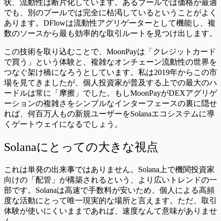
状、流動性は断片化しています。あるプールでは価格が最適
でも、別のプールでは完全に枯渇しているということがよく
あります。DFlowは流動性アグリゲーターとして機能し、複
数のソースから最も効率的な取引ルートを見つけ出します。
この技術を取り込むことで、MoonPayは「クレジットカード
で買う」という体験と、複雑なオンチェーン流動性の世界を
つなぐ架け橋になろうとしています。私は2019年からこの市
場を見てきましたが、個人投資家が普及する上での最大のハ
ードルは常に「摩擦」でした。もしMoonPayがDEXアグリゲ
ーションの複雑さをシンプルなインターフェースの裏に隠せ
れば、何百万人もの新規ユーザーをSolanaエコシステムに導
くゲートウェイになるでしょう。
Solanaにとっての大きな視点
これは単発の出来事ではありません。Solana上で機関投資家
向けの「配管」が構築されるという、より広いトレンドの一
部です。Solanaは高速で手数料が安いため、個人による高頻
度な活動にとって唯一現実的な場所と言えます。ただ、取引
体験が使いにくいままであれば、速度なんて意味がありませ