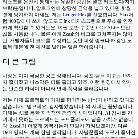
리스크를 온전히 통제하는 유일한 방법은 셀프 커스토디(자기
수탁)뿐입니다. 알트코인에 상당한 금액을 넣고 있다면 핫월
렛에 방치하지 마세요. 저는
Ledger Flex
를 선호합니다. Stax처
럼 400달러나 쓰지 않고도 E Ink 터치스크린으로 주소를 안전
하게 확인할 수 있거든요. 여권 보안 수준인 CC EAL6+ 보안
칩을 사용합니다. 물론 이게 Zcash의 버그를 고쳐주지는 않지
만, 개발자들이 코드를 수정하는 동안 피싱 링크나 해킹된 노
트북 때문에 전 재산을 날리는 일은 막아줍니다.
더 큰 그림
시장은 이미 극심한 공포 상태입니다. 공포-탐욕 지수는 15까
지 떨어졌고 나스닥은 피를 흘리고 있죠. 이런 환경에서 악재
는 단순한 하락이 아니라 연쇄 폭락을 불러옵니다.
저는 이제 프로젝트의 가치를 평가하는 방식이 변하고 있다고
믿습니다. "믿으세요, 감사받았습니다"의 시대는 끝났습니다.
이제는 AI를 통한 지속적인 검증의 시대입니다. AI 감사를 견
뎌내지 못하는 프로젝트는 포트폴리오에 담을 가치가 없습니
다. Zcash가 어떻게 회복하는지 면밀히 지켜보겠지만, 다른
DeFi 영역도 계속 살필 생각입니다. 사냥꾼들의 도구가 좋아진