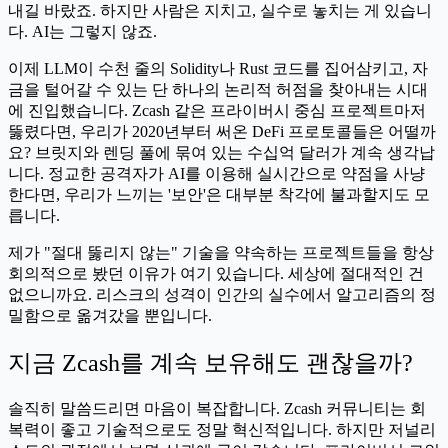
내길 바랐죠. 하지만 사람은 지치고, 실수로 놓치는 게 있습니
다. AI는 그렇지 않죠.
이제 LLM이 수천 줄의 Solidity나 Rust 코드를 집어삼키고, 자
금을 털어갈 수 있는 단 하나의 논리적 허점을 찾아내는 시대
에 진입했습니다. Zcash 같은 프라이버시 중심 프로젝트마저
뚫렸다면, 우리가 2020년부터 써온 DeFi 프로토콜들은 어떨까
요? 브릿지와 렌딩 풀에 묶여 있는 수십억 달러가 계속 생각납
니다. 정교한 공격자가 AI를 이용해 실시간으로 약점을 사냥
한다면, 우리가 느끼는 '보안'은 대부분 착각에 불과할지도 모
릅니다.
제가 "절대 뚫리지 않는" 기술을 약속하는 프로젝트들을 항상
회의적으로 봤던 이유가 여기 있습니다. 세상에 절대적인 건
없으니까요. 리스크의 성격이 인간의 실수에서 알고리즘의 정
밀함으로 옮겨갔을 뿐입니다.
지금 Zcash를 계속 보유해도 괜찮을까?
솔직히 말씀드리면 마음이 복잡합니다. Zcash 커뮤니티는 회
복력이 좋고 기술적으로도 정말 혁신적입니다. 하지만 저널리