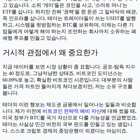
고 있습니다. 소위 '개미'들은 코인을 사고, '스마트 머니'는
ETF를 삽니다. 하지만 진짜 '권력'을 쥔 돈은 그 밑바닥의 배관,
즉 인프라를 삽니다. 테더는 트레이더들이 쓰는 USDT를 발행
하고, 시스템을 뒷받침하는 BTC를 보유하며, 이제는 다른 기
업들에게 어떻게 해야 하는지 조언하는 회사까지 소유하는 폐
쇄형 루프를 만들고 있습니다.
거시적 관점에서 왜 중요한가
지금 데이터를 보면 시장 상황이 좀 묘합니다. 공포-탐욕 지수
는 40 정도로, 그냥저냥한 상태죠. 비트코인 도미넌스는
60.09%로 높고, 확실한 비트코인 시즌입니다. 대부분의 사람
들은 가격 차트만 뚫어지게 쳐다보겠지만, 저는 소유 구조를
봅니다.
테더의 이런 행보는 제도권 금융에서 일어나는 일들과 비슷합
니다. 제가 이전에
비트코인 전략적 예비 자산
에 대해 썼을 때,
미국 정부가 BTC를 국가 자산으로 다룰 가능성을 언급했었죠.
테더는 사실상 민간 버전의 국부 펀드를 만들고 있는 셈입니
다. 스스로 크립토 경제의 중앙은행이 되겠다는 야심이죠.