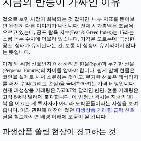
지금의 반등이 가짜인 이유
겉으로 보면 시장이 회복되는 것 같지만, 내부 지표를 뜯어보
면 완전히 다른 이야기가 나옵니다. 전체 시가총액은 조금씩
오르고 있는데, 공포-탐욕 지수(Fear & Greed Index)는 15라는
소름 돋는 수치에 머물러 있습니다. 가격은 오르는데 '극심한
공포' 상태가 유지된다는 건, 보통 이 상승이 유기적이지 않다
는 뜻입니다.
이게 왜 위험 신호인지 이해하려면 현물(Spot)과 무기한 선물
(Perpetual Futures)의 차이를 알아야 합니다. 쉽게 말해 현물은
코인을 실제로 사서 소유하는 것이고, 무기한 선물은 레버리지
를 써서 수익(그리고 손실)을 극대화하려는 가격 베팅입니다.
현재 파생상품 거래량은 7,638.7억 달러인 반면, 현물 거래량은
고작 846억 달러에 불과합니다. 이 엄청난 격차는 지금의 '회
복'을 이끄는 게 투자자가 아니라 도박꾼들이라는 사실을 보여
줍니다. 이와 관련해 예전에 썼던
파생상품 거래량 급락 신호
글을 참고하시면 배경 이해에 도움이 될 겁니다.
파생상품 쏠림 현상이 경고하는 것