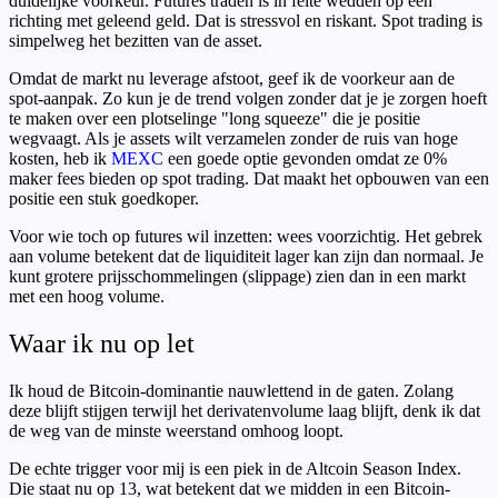
duidelijke voorkeur. Futures traden is in feite wedden op een
richting met geleend geld. Dat is stressvol en riskant. Spot trading is
simpelweg het bezitten van de asset.
Omdat de markt nu leverage afstoot, geef ik de voorkeur aan de
spot-aanpak. Zo kun je de trend volgen zonder dat je je zorgen hoeft
te maken over een plotselinge "long squeeze" die je positie
wegvaagt. Als je assets wilt verzamelen zonder de ruis van hoge
kosten, heb ik
MEXC
een goede optie gevonden omdat ze 0%
maker fees bieden op spot trading. Dat maakt het opbouwen van een
positie een stuk goedkoper.
Voor wie toch op futures wil inzetten: wees voorzichtig. Het gebrek
aan volume betekent dat de liquiditeit lager kan zijn dan normaal. Je
kunt grotere prijsschommelingen (slippage) zien dan in een markt
met een hoog volume.
Waar ik nu op let
Ik houd de Bitcoin-dominantie nauwlettend in de gaten. Zolang
deze blijft stijgen terwijl het derivatenvolume laag blijft, denk ik dat
de weg van de minste weerstand omhoog loopt.
De echte trigger voor mij is een piek in de Altcoin Season Index.
Die staat nu op 13, wat betekent dat we midden in een Bitcoin-