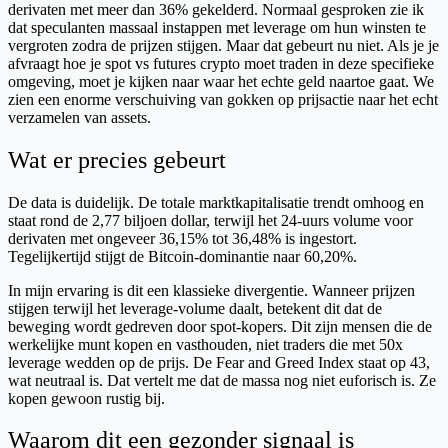
derivaten met meer dan 36% gekelderd. Normaal gesproken zie ik
dat speculanten massaal instappen met leverage om hun winsten te
vergroten zodra de prijzen stijgen. Maar dat gebeurt nu niet. Als je je
afvraagt hoe je spot vs futures crypto moet traden in deze specifieke
omgeving, moet je kijken naar waar het echte geld naartoe gaat. We
zien een enorme verschuiving van gokken op prijsactie naar het echt
verzamelen van assets.
Wat er precies gebeurt
De data is duidelijk. De totale marktkapitalisatie trendt omhoog en
staat rond de 2,77 biljoen dollar, terwijl het 24-uurs volume voor
derivaten met ongeveer 36,15% tot 36,48% is ingestort.
Tegelijkertijd stijgt de Bitcoin-dominantie naar 60,20%.
In mijn ervaring is dit een klassieke divergentie. Wanneer prijzen
stijgen terwijl het leverage-volume daalt, betekent dit dat de
beweging wordt gedreven door spot-kopers. Dit zijn mensen die de
werkelijke munt kopen en vasthouden, niet traders die met 50x
leverage wedden op de prijs. De Fear and Greed Index staat op 43,
wat neutraal is. Dat vertelt me dat de massa nog niet euforisch is. Ze
kopen gewoon rustig bij.
Waarom dit een gezonder signaal is