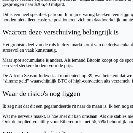
gesprongen naar $206,40 miljard.
Dit is een heel specifiek patroon. In mijn ervaring betekent een stij
houden niet alleen cash; ze positioneren zich om daadwerkelijk munte
Waarom deze verschuiving belangrijk is
Het grootste deel van de ruis in deze markt komt van de derivatenkant. 
stressvol en vaak kunstmatig.
Maar spot accumulatie is anders. Als iemand Bitcoin koopt op de spotma
een veel sterkere bodem voor de prijs.
De Altcoin Season Index staat momenteel op 39, wat betekent dat we no
"slimme geld" waarschijnlijk BTC of high-conviction alts verzamelt, 
Waar de risico's nog liggen
Ik zeg niet dat dit een gegarandeerde rit naar de maan is. Ik ben nog s
Wat me nerveus maakt, is hoe snel dit kan omslaan. Als die stables ni
Ook de implied volatility voor Ethereum is met 56,55% behoorlijk hoog.