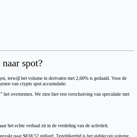
 naar spot?
egen, terwijl het volume in derivaten met 2,60% is gedaald. Voor de
kenen van crypto spot accumulatie.
en" het overnemen. We zien hier een verschuiving van speculatie met
 het echte verhaal zit in de verdeling van de activiteit.
 gezakt naar $838,52 miljard. Tegelijkertijd is het stablecoin volume