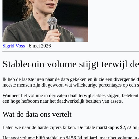
Sigrid Voss
·
6 mei 2026
Stablecoin volume stijgt terwijl d
Ik heb de laatste uren naar de data gekeken en ik zie een divergentie 
meeste mensen zijn dit gewoon wat willekeurige percentages op een sc
Wanneer het volume in derivaten daalt terwijl stables stijgen, beteke
een hoge hefboom naar het daadwerkelijk bezitten van assets.
Wat de data ons vertelt
Laten we naar de harde cijfers kijken. De totale marktkap is $2,72 bil
Het spot volume blijft stabiel op $156,34 miljard, maar het volume in d