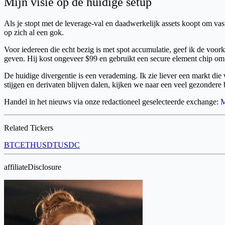
Mijn visie op de huidige setup
Als je stopt met de leverage-val en daadwerkelijk assets koopt om va
op zich al een gok.
Voor iedereen die echt bezig is met spot accumulatie, geef ik de voor
geven. Hij kost ongeveer $99 en gebruikt een secure element chip om 
De huidige divergentie is een verademing. Ik zie liever een markt die 
stijgen en derivaten blijven dalen, kijken we naar een veel gezondere 
Handel in het nieuws via onze redactioneel geselecteerde exchange:
Related Tickers
BTC
ETH
USDT
USDC
affiliateDisclosure