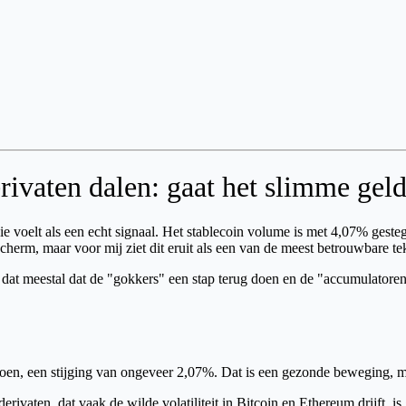
erivaten dalen: gaat het slimme geld
die voelt als een echt signaal. Het stablecoin volume is met 4,07% gest
herm, maar voor mij ziet dit eruit als een van de meest betrouwbare te
nt dat meestal dat de "gokkers" een stap terug doen en de "accumulator
joen, een stijging van ongeveer 2,07%. Dat is een gezonde beweging, maar
erivaten, dat vaak de wilde volatiliteit in Bitcoin en Ethereum drijft, is