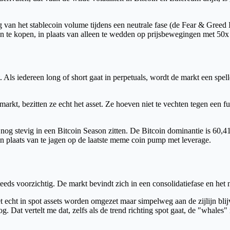
ging van het stablecoin volume tijdens een neutrale fase (de Fear & Gree
n te kopen, in plaats van alleen te wedden op prijsbewegingen met 50x
Als iedereen long of short gaat in perpetuals, wordt de markt een spellet
rkt, bezitten ze echt het asset. Ze hoeven niet te vechten tegen een fun
g stevig in een Bitcoin Season zitten. De Bitcoin dominantie is 60,41%.
in plaats van te jagen op de laatste meme coin pump met leverage.
teeds voorzichtig. De markt bevindt zich in een consolidatiefase en het 
et echt in spot assets worden omgezet maar simpelweg aan de zijlijn bli
 Dat vertelt me dat, zelfs als de trend richting spot gaat, de "whales" 