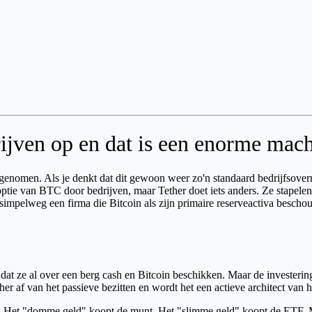
rijven op en dat is een enorme mac
nomen. Als je denkt dat dit gewoon weer zo'n standaard bedrijfsovernam
ie van BTC door bedrijven, maar Tether doet iets anders. Ze stapelen n
is simpelweg een firma die Bitcoin als zijn primaire reserveactiva besc
t dat ze al over een berg cash en Bitcoin beschikken. Maar de investerin
her af van het passieve bezitten en wordt het een actieve architect van
er. Het "domme geld" koopt de munt. Het "slimme geld" koopt de ETF. 