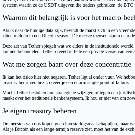
systeem waarin ze de USDT uitgeven die traders gebruiken, de BTC va
Waarom dit belangrijk is voor het macro-bee
Als ik naar de huidige data kijk, bevindt de markt zich in een vree
zitten midden in een Bitcoin season. De meeste mensen staren naar de 
Deze zet van Tether spiegelt wat we elders in de institutionele were
kunnen behandelen. Tether creëert in feite een private versie van een 
Wat me zorgen baart over deze concentratie
Ik kan het risico hier niet negeren. Tether ligt al onder vuur. We heb
treasury bedrijven bezit, creëer je een enorm single point of failure.
Mocht Tether besluiten hun strategie te wijzigen of tegen een juridisch
maakt over het traditionele bankensysteem. Ik hou er niet van om zove
Je eigen treasury beheren
De meesten van ons kopen geen investeringsmaatschappijen, maar we be
Als je Bitcoin als een lange-termijn reserve ziet, moet het van de exch