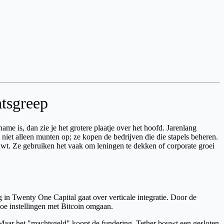
htsgreep
e is, dan zie je het grotere plaatje over het hoofd. Jarenlang
iet alleen munten op; ze kopen de bedrijven die die stapels beheren.
houwt. Ze gebruiken het vaak om leningen te dekken of corporate groei
g in Twenty One Capital gaat over verticale integratie. Door de
 hoe instellingen met Bitcoin omgaan.
Maar het "machtsgeld" koopt de fundering. Tether bouwt een gesloten