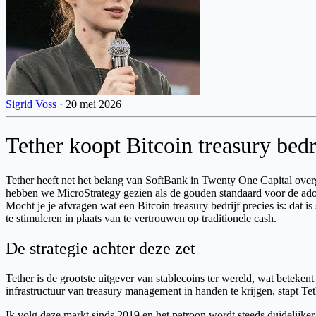
Sigrid Voss
·
20 mei 2026
Tether koopt Bitcoin treasury bed
Tether heeft net het belang van SoftBank in Twenty One Capital overge
hebben we MicroStrategy gezien als de gouden standaard voor de adopt
Mocht je je afvragen wat een Bitcoin treasury bedrijf precies is: dat 
te stimuleren in plaats van te vertrouwen op traditionele cash.
De strategie achter deze zet
Tether is de grootste uitgever van stablecoins ter wereld, wat beteken
infrastructuur van treasury management in handen te krijgen, stapt Tet
Ik volg deze markt sinds 2019 en het patroon wordt steeds duidelijk