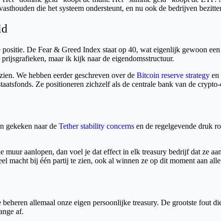
sthouden die het systeem ondersteunt, en nu ook de bedrijven bezitten 
ld
mde positie. De Fear & Greed Index staat op 40, wat eigenlijk gewoon
prijsgrafieken, maar ik kijk naar de eigendomsstructuur.
ld zien. We hebben eerder geschreven over de
Bitcoin reserve strategy
en 
staatsfonds. Ze positioneren zichzelf als de centrale bank van de crypt
ben gekeken naar de
Tether stability concerns
en de regelgevende druk ron
e muur aanlopen, dan voel je dat effect in elk treasury bedrijf dat ze a
el macht bij één partij te zien, ook al winnen ze op dit moment aan alle
heren allemaal onze eigen persoonlijke treasury. De grootste fout die 
ange af.