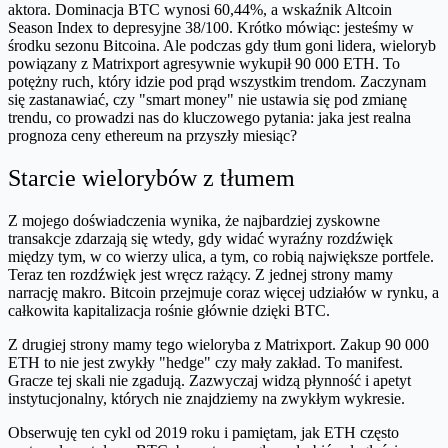
aktora. Dominacja BTC wynosi 60,44%, a wskaźnik Altcoin
Season Index to depresyjne 38/100. Krótko mówiąc: jesteśmy w
środku sezonu Bitcoina. Ale podczas gdy tłum goni lidera, wieloryb
powiązany z Matrixport agresywnie wykupił 90 000 ETH. To
potężny ruch, który idzie pod prąd wszystkim trendom. Zaczynam
się zastanawiać, czy "smart money" nie ustawia się pod zmianę
trendu, co prowadzi nas do kluczowego pytania: jaka jest realna
prognoza ceny ethereum na przyszły miesiąc?
Starcie wielorybów z tłumem
Z mojego doświadczenia wynika, że najbardziej zyskowne
transakcje zdarzają się wtedy, gdy widać wyraźny rozdźwięk
między tym, w co wierzy ulica, a tym, co robią największe portfele.
Teraz ten rozdźwięk jest wręcz rażący. Z jednej strony mamy
narrację makro. Bitcoin przejmuje coraz więcej udziałów w rynku, a
całkowita kapitalizacja rośnie głównie dzięki BTC.
Z drugiej strony mamy tego wieloryba z Matrixport. Zakup 90 000
ETH to nie jest zwykły "hedge" czy mały zakład. To manifest.
Gracze tej skali nie zgadują. Zazwyczaj widzą płynność i apetyt
instytucjonalny, których nie znajdziemy na zwykłym wykresie.
Obserwuję ten cykl od 2019 roku i pamiętam, jak ETH często