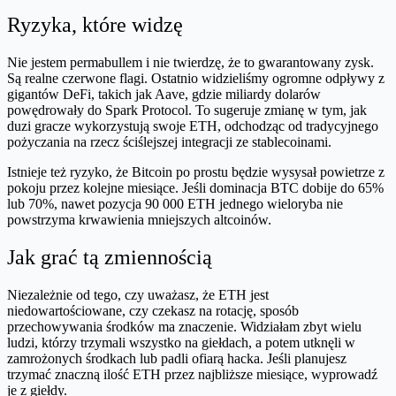
Ryzyka, które widzę
Nie jestem permabullem i nie twierdzę, że to gwarantowany zysk.
Są realne czerwone flagi. Ostatnio widzieliśmy ogromne odpływy z
gigantów DeFi, takich jak Aave, gdzie miliardy dolarów
powędrowały do Spark Protocol. To sugeruje zmianę w tym, jak
duzi gracze wykorzystują swoje ETH, odchodząc od tradycyjnego
pożyczania na rzecz ściślejszej integracji ze stablecoinami.
Istnieje też ryzyko, że Bitcoin po prostu będzie wysysał powietrze z
pokoju przez kolejne miesiące. Jeśli dominacja BTC dobije do 65%
lub 70%, nawet pozycja 90 000 ETH jednego wieloryba nie
powstrzyma krwawienia mniejszych altcoinów.
Jak grać tą zmiennością
Niezależnie od tego, czy uważasz, że ETH jest
niedowartościowane, czy czekasz na rotację, sposób
przechowywania środków ma znaczenie. Widziałam zbyt wielu
ludzi, którzy trzymali wszystko na giełdach, a potem utknęli w
zamrożonych środkach lub padli ofiarą hacka. Jeśli planujesz
trzymać znaczną ilość ETH przez najbliższe miesiące, wyprowadź
je z giełdy.