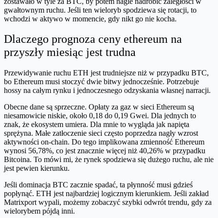
zostawało w tyle za BTC, by potem nagle nadrobić zaległości w
gwałtownym ruchu. Jeśli ten wieloryb spodziewa się rotacji, to
wchodzi w aktywo w momencie, gdy nikt go nie kocha.
Dlaczego prognoza ceny ethereum na
przyszły miesiąc jest trudna
Przewidywanie ruchu ETH jest trudniejsze niż w przypadku BTC,
bo Ethereum musi stoczyć dwie bitwy jednocześnie. Potrzebuje
hossy na całym rynku i jednoczesnego odzyskania własnej narracji.
Obecne dane są sprzeczne. Opłaty za gaz w sieci Ethereum są
niesamowicie niskie, około 0,18 do 0,19 Gwei. Dla jednych to
znak, że ekosystem umiera. Dla mnie to wygląda jak napięta
sprężyna. Małe zatłoczenie sieci często poprzedza nagły wzrost
aktywności on-chain. Do tego implikowana zmienność Ethereum
wynosi 56,78%, co jest znacznie więcej niż 40,26% w przypadku
Bitcoina. To mówi mi, że rynek spodziewa się dużego ruchu, ale nie
jest pewien kierunku.
Jeśli dominacja BTC zacznie spadać, ta płynność musi gdzieś
popłynąć. ETH jest najbardziej logicznym kierunkiem. Jeśli zakład
Matrixport wypali, możemy zobaczyć szybki odwrót trendu, gdy za
wielorybem pójdą inni.